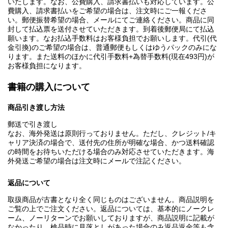
いたします。なお、公費購入、請求書払いも対応しています。公
費購入、請求書払いをご希望の場合は、注文時にご一報くださ
い。郵便振替希望の場合、メールにてご連絡ください。商品に同
封して払込票を送付させていただきます。到着後郵便局にて払込
願います。なお払込手数料はお客様負担でお願いします。代引(代
金引換)のご希望の場合は、普通郵便もしくはゆうパックのみにな
ります。また送料のほかに代引手数料+為替手数料(現在493円)が
お客様負担になります。
書籍の購入について
商品引き渡し方法
郵送で引き渡し
なお、海外発送は原則行っておりません。ただし、クレジット/キ
ャリア決済の場合で、送付先の住所が明確な場合、かつ送料確認
の時間をお待ちいただける場合のみ対応させていただきます。海
外発送ご希望の場合は注文時にメールで注記ください。
返品について
取扱商品が古書となり全く同じものはございません。商品説明を
ご覧の上でご注文ください。返品については、基本的にノークレ
ーム、ノーリターンでお願いしておりますが、商品説明に記載が
なかったり、検品時に見落としがあった場合のみ返品返金等も含