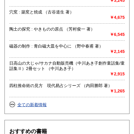
￥3,245
書籍の買取について
穴窯 : 築窯と焼成 （古谷道生 著）
出張買取、店頭買取しております。なお、不在の時も多々あ
￥4,675
りますので、事前に必ず電話、e-mail等でご連絡ください。
陶土の探究 : やきものの原点 （芳村俊一 著）
￥6,545
取り扱い分野
総記、哲学宗教、歴史、社会科学、自然科学、美術工芸、国
磁器の制作 : 青白磁大皿を中心に （野中春甫 著）
語国文、外国文学、古典籍、近代文献、趣味、外国書、サブ
￥2,145
カルチャー、古書一般（その他）
日高山の大じゃ/サカナ自動販売機（中川あき子創作童話集/童
話集Ⅱ）2冊セット （中川あき子）
￥2,915
四柱推命術の見方 現代易占シリーズ （内田勝郎 著）
￥1,265
全ての新着情報
おすすめの書籍