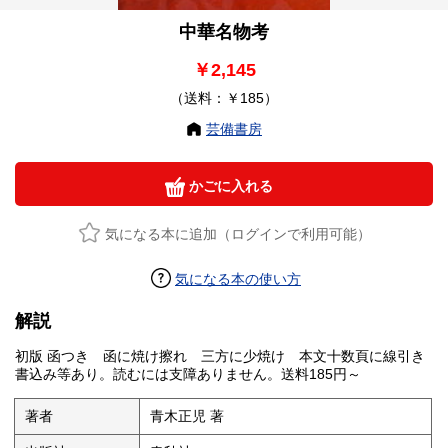
中華名物考
￥2,145
（送料：￥185）
芸備書房
かごに入れる
気になる本に追加（ログインで利用可能）
気になる本の使い方
解説
初版 函つき 函に焼け擦れ 三方に少焼け 本文十数頁に線引き
書込み等あり。読むには支障ありません。送料185円～
著者
青木正児 著