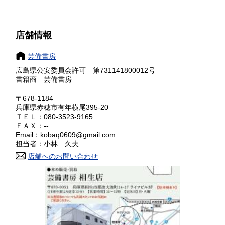
愛知県
三重県
185円
185円
滋賀県
京都府
185円
185円
店舗情報
大阪府
兵庫県
185円
185円
芸備書房
奈良県
和歌山県
広島県公安委員会許可 第731141800012号
185円
185円
書籍商 芸備書房
鳥取県
島根県
185円
185円
〒678-1184
兵庫県赤穂市有年横尾395-20
岡山県
広島県
185円
185円
ＴＥＬ：080-3523-9165
ＦＡＸ：--
Email：kobaq0609@gmail.com
山口県
徳島県
185円
185円
担当者：小林 久夫
香川県
店舗へのお問い合わせ
愛媛県
185円
185円
高知県
福岡県
185円
185円
佐賀県
長崎県
185円
185円
熊本県
大分県
185円
185円