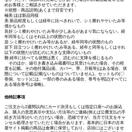
めお客様とご相談させていただきます。
※状態・商品説明(あくまで目安です)
極美:ほぼ新品同様
美:新品程度もしくは経年に比べきれいで、シミ擦れヤケいたみ等
僅かなもの
良好:シミ擦れやけいたみ等が少しあるがあまり気にならない。経
年同等もしくはそれ以上の状態のもの
並:シミ擦れやけいたみ等があるが、経年同等の状態のもの
並下:目立つシミ擦れやけいたみ等ある。経年と同等もしくはそれ
以下の状態だが読むのに大きな支障のないもの
難:経年に比べても状態は悪く、読むのに支障を感じるもの
そのほか、線引き書き込み蔵書印は見受けられた場合、その程
度を記載。その他付属品(函、カバー、帯、月報等)はある場合、状
態について記載(記載ないものはついていません)。セットもの(〇
巻揃、セット)には、一部の巻のみある場合、巻号を明記(すべてに
ある場合巻号は省略)。
他特記事項
ご注文から2週間以内にカード決済もしくは指定口座へのお振込
み、購入の意思表示や支払い方法等のご連絡(例えば公費支払の手
続き方法等)がいただけない場合、恐縮ですが、当方で注文をキャ
ンセル処理させていただく場合があります。基本的に日本の古本
屋サイト掲載の商品は倉庫に保管しており、店頭にはございませ