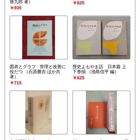
唐九郎 著）
￥825
￥935
図表とグラフ : 管理と改善に
歴史よもやま話 日本篇 上
役だつ
（石原勝吉 ほか共
下巻揃
（池島信平 編）
著）
￥825
￥715