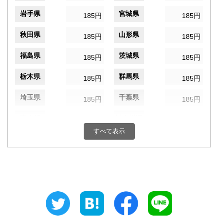
岩手県
宮城県
185円
185円
秋田県
山形県
185円
185円
福島県
茨城県
185円
185円
栃木県
群馬県
185円
185円
埼玉県
千葉県
185円
185円
東京都
神奈川県
185円
185円
すべて表示
新潟県
富山県
185円
185円
石川県
福井県
185円
185円
山梨県
長野県
185円
185円
岐阜県
静岡県
185円
185円