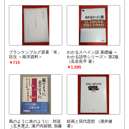
ブランケンブルグ原著「米」
わかるスペイン語 基礎編 ＜
目次 ＜南洋資料＞
わかる語学シリーズ＞ 第2版.
（瓜谷良平 著）
￥715
￥1,595
風のように炎のように : 対談
絵画と現代思想
（酒井健
（五木寛之, 瀬戸内寂聴, 加藤
著）