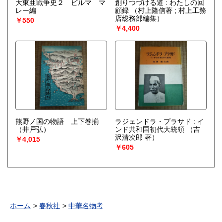
大東亜戦争史２ ビルマ マ
創りつづける道 : わたしの回
レー編
顧録
（村上隆信著 ; 村上工務
店総務部編集）
￥550
￥4,400
熊野ノ国の物語 上下巻揃
ラジェンドラ・プラサド : イ
（井戸弘）
ンド共和国初代大統領
（吉
沢清次郎 著）
￥4,015
￥605
ホーム
春秋社
中華名物考