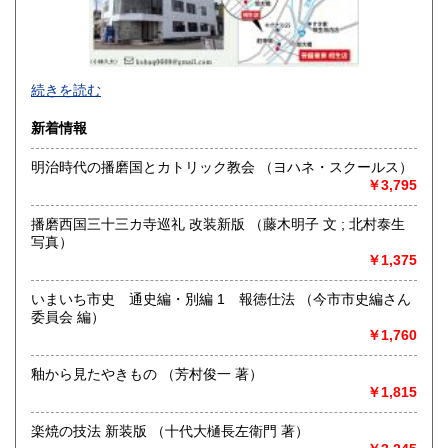
宮崎県
鹿児島県
185円
185円
沖縄県
185円
続きを読む
新着情報
明治時代の播磨国とカトリック教会 （ヨハネ・スクールス）
￥3,795
鉄道、飛行機、バス、船をはじめとした交通関係、政治、経
済、思想、宗教、地誌、国際関係、郷土史、戦記、軍事、歴
播磨西国三十三カ寺巡礼 改装新版 （藤木明子 文 ; 北村泰生
史、古典、文藝、言語学、心理学、哲学、占術、民俗学、美
写真）
術工芸、各種産業（農林水産、建築土木、医療福祉、薬学、
￥1,375
理工学、各種産業統計等）を中心に、社会科学、人文科学、
自然科学、コミック、児童書、同人誌、ZINE等幅広く取り扱
いまいち市史 通史編・別編 1 報徳仕法 （今市市史編さん
いをしております。
委員会 編）
￥1,760
沿線名：JR山陽本線有年駅 相生店についてはJR山陽本線相
生駅
釉から見たやきもの （芳村俊一 著）
最寄駅：JR山陽本線有年駅 相生店についてはJR山陽本線相
￥1,815
生駅南口下車徒歩15分
営業時間：相生店:11-17時
楽焼の技法 新装版 （十代大樋長左衛門 著）
定休日：相生店:月、火曜日 その他臨時休業あり