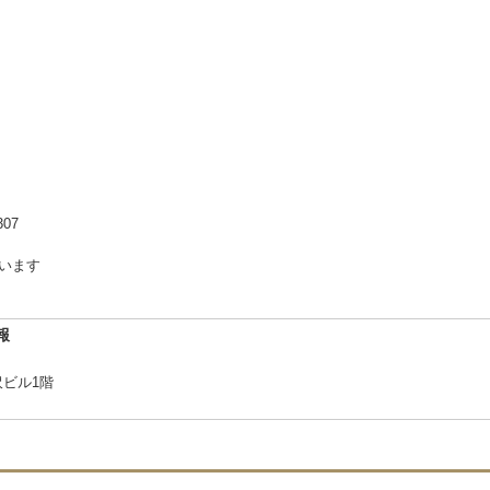
07
ざいます
報
沢ビル1階