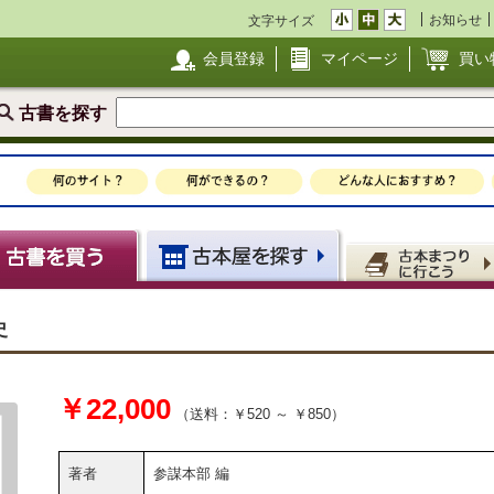
お知らせ
文字サイズ
会員登録
マイページ
買い
古書を探す
史
￥22,000
（送料：￥520 ～ ￥850）
著者
参謀本部 編