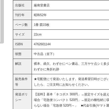
出版社
厳南堂書店
刊行年
昭和52年
ページ数
1冊 図15枚
サイズ
22cm
ISBN
4762601144
状態
中古品（並下）
解説
裸本、函欠、わずかにペン書込、三方ヤケ点シミ多
わずかに角折れ跡
販売条件
★宅配便にて発送いたします。発送希望日時がござ
等
したら、ご注文時にお知らせください。
発送ポリ
【送料】基本「ネコポス 300円」→規定サイズを超
シー
場合「宅急便コンパクト 520円」→規定の梱包材に
らない場合「宅急便 520円～」 ■代金引換(ヤマト