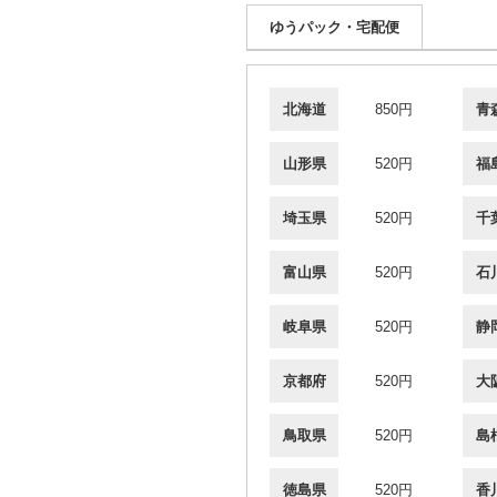
ゆうパック・宅配便
北海道
850円
青
山形県
520円
福
埼玉県
520円
千
富山県
520円
石
岐阜県
520円
静
京都府
520円
大
鳥取県
520円
島
徳島県
520円
香