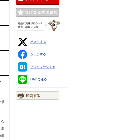
ポストする
シェアする
ブックマークする
LINEで送る
少、
いま
える
収ま
運輸