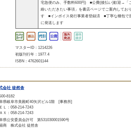
宅急便のみ、手数料600円) ■公費(後払い)歓迎→「
絡いただきたい事項」を書店ページでご案内してお
す ■インボイス発行事業者登録済 ■丁寧な梱包で
に発送します
マスターID：1214226
初版刊行年：1977.4
ISBN：4762601144
式会社 徒然舎
00-8182
阜県岐阜市美殿町40矢沢ビル1階 [事務所]
ＥＬ：058-214-7243
ＡＸ：058-214-7243
阜県公安委員会許可 第531030001590号
籍商 株式会社 徒然舎