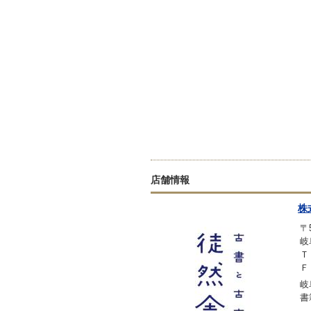
店舗情報
株
〒5
岐
Ｔ
Ｆ
岐
書