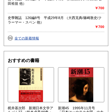
田裕規 他）
￥700
史學雜誌 126編8号 平成29年8月 （大西克典/篠崎敦史/ク
ラーマー・スベン 他）
￥700
全ての新着情報
おすすめの書籍
梶井基次郎 新潮日本文学ア
新潮45 1995年11月号