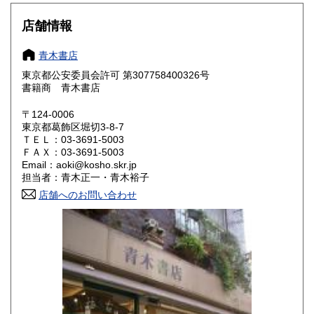
大阪府
兵庫県
430円
430円
店舗情報
奈良県
和歌山県
430円
430円
青木書店
東京都公安委員会許可 第307758400326号
鳥取県
島根県
430円
430円
書籍商 青木書店
岡山県
広島県
430円
430円
〒124-0006
東京都葛飾区堀切3-8-7
ＴＥＬ：03-3691-5003
山口県
徳島県
430円
430円
ＦＡＸ：03-3691-5003
Email：aoki@kosho.skr.jp
香川県
愛媛県
430円
430円
担当者：青木正一・青木裕子
店舗へのお問い合わせ
高知県
福岡県
430円
430円
佐賀県
長崎県
430円
430円
熊本県
大分県
430円
430円
宮崎県
鹿児島県
430円
430円