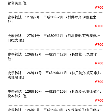
都宮美生 他）
営業時間：12:00〜17:00
￥700
定休日：店舗は雨天休業及び「不定休」です。店舗での日時
指定受取は出来かねます。
史學雜誌 127編2号 平成30年2月 （村井章介/伊藤雅之
書籍の買取について
他）
￥700
-
史學雜誌 127編1号 平成30年1月 （稲垣春樹/荒野泰典/出
取り扱い分野
口雄大 他）
￥700
哲学宗教、歴史、社会科学、自然科学、美術工芸、国語国
文、外国文学、近代文献、趣味、サブカルチャー
史學雜誌 126編12号 平成29年12月 （長野壮一/久野洋
他）
￥700
史學雜誌 126編11号 平成29年11月 （神戸航介/渡辺節夫/
洪性珉 他）
￥700
史學雜誌 126編10号 平成29年10月 （杉森玲子/井上敬介/
松本和久 他）
￥700
史學雜誌 126編9号 平成29年9月 （久保茉莉子/米田穣/右