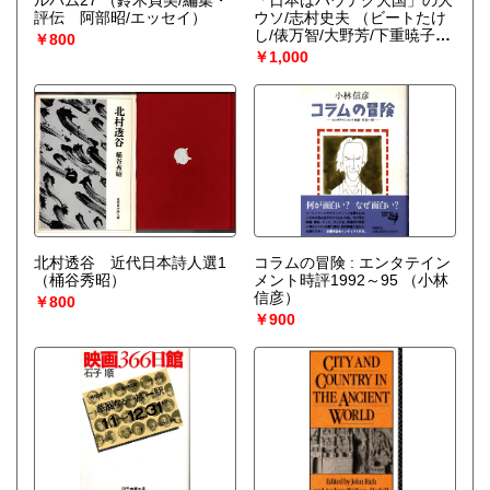
ルバム27
（鈴木貞美/編集・
「日本はハウテク大国」の大
評伝 阿部昭/エッセイ）
ウソ/志村史夫
（ビートたけ
し/俵万智/大野芳/下重暁子
￥800
他）
￥1,000
北村透谷 近代日本詩人選1
コラムの冒険 : エンタテイン
（桶谷秀昭）
メント時評1992～95
（小林
信彦）
￥800
￥900