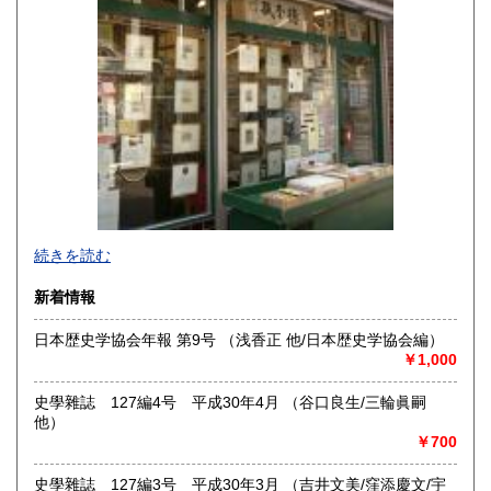
沖縄県
430円
続きを読む
新着情報
日本歴史学協会年報 第9号 （浅香正 他/日本歴史学協会編）
￥1,000
東京下町で七十四年、一冊一冊を大切にお届けします。幅広
い分野で日々更新中。ホームページにもお立ち寄りくださ
史學雜誌 127編4号 平成30年4月 （谷口良生/三輪眞嗣
い。
他）
https://aokishoten.sakura.ne.jp/
￥700
沿線名：京成線
史學雜誌 127編3号 平成30年3月 （吉井文美/窪添慶文/宇
最寄駅：堀切菖蒲園駅徒歩約1分