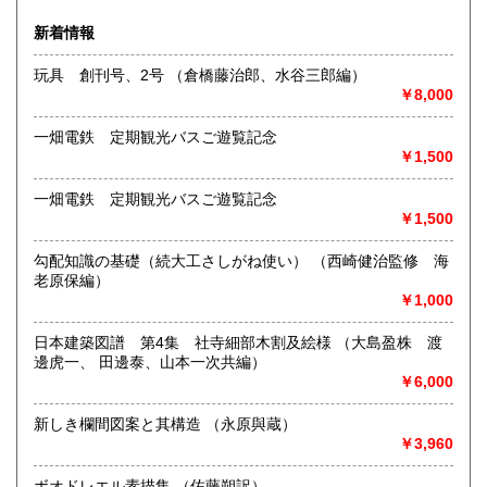
沿線名：大須観音駅4番出口 徒歩5分
新着情報
最寄駅：名古屋市営地下鉄鶴舞線
営業時間：12:00～18:00
玩具 創刊号、2号 （倉橋藤治郎、水谷三郎編）
定休日：火曜日定休(仕入れのため不定休となる場合がござい
￥8,000
ます)
一畑電鉄 定期観光バスご遊覧記念
書籍の買取について
￥1,500
美術関係、建築関係資料等扱っております。
また、江戸期からの古地図、刷り物など、視覚的に当時の様
一畑電鉄 定期観光バスご遊覧記念
子がわかる資料に力を入れております。
￥1,500
一般書や、専門書の扱いもございます。
店頭へのお持ち込み、宅配便でのご送付のいずれも承りま
勾配知識の基礎（続大工さしがね使い） （西崎健治監修 海
す。
老原保編）
どうぞお気軽にご相談ください。
￥1,000
取り扱い分野
日本建築図譜 第4集 社寺細部木割及絵様 （大島盈株 渡
邊虎一、 田邊泰、山本一次共編）
歴史、社会科学、自然科学、美術工芸、国語国文、古典籍、
￥6,000
近代文献、趣味、サブカルチャー、古書一般（その他）
新しき欄間図案と其構造 （永原與蔵）
￥3,960
ボオドレエル素描集 （佐藤朔訳）