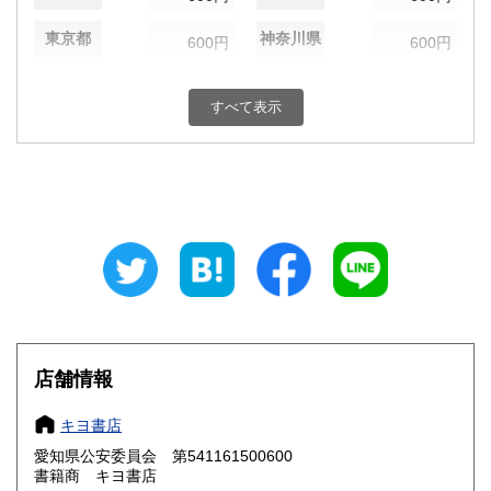
東京都
神奈川県
600円
600円
新潟県
富山県
600円
600円
すべて表示
石川県
福井県
600円
600円
山梨県
長野県
600円
600円
岐阜県
静岡県
600円
600円
愛知県
三重県
600円
600円
滋賀県
京都府
600円
600円
大阪府
兵庫県
600円
600円
店舗情報
奈良県
和歌山県
600円
600円
キヨ書店
愛知県公安委員会 第541161500600
鳥取県
島根県
600円
600円
書籍商 キヨ書店