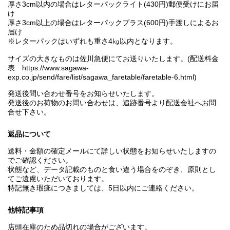
厚さ3cm以内の場合はレターパックライト(430円)郵便受けにお届
け
厚さ3cm以上の場合はレターパックプラス(600円)手渡しによるお
届け
※レターパックはいずれも重さ4㎏以内となります。
サイズの大きなものは佐川急便にてお送りいたします。(配送料金
表 https://www.sagawa-
exp.co.jp/send/fare/list/sagawa_faretable/faretable-6.html)
発送後問い合わせ番号をお知らせいたします。
発送後のお荷物のお問い合わせは、追跡番号より配送会社へお問
合せ下さい。
返品について
送料・金額の確定メールにて詳しい状態をお知らせいたしますの
でご確認ください。
状態など、データ記載のものと食い違う場合をのぞき、原則とし
てご遠慮いただいております。
特記無き瑕疵につきましては、5日以内にご連絡ください。
他特記事項
店頭在庫のため品切れの場合がございます。