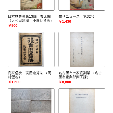
日本歴史譚第13編 豊太閤
旬刊ニュース 第32号
（大和田建樹 小堀鞆音画）
￥1,430
￥800
商家必携 実用速算法
（岡
名古屋市の家庭副業
（名古
村瑩谷）
屋市産業部商工課）
￥1,500
￥8,800