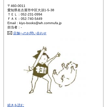
岡山県
広島県
600円
600円
〒460-0011
愛知県名古屋市中区大須1-5-38
ＴＥＬ：052-231-0994
山口県
徳島県
600円
600円
ＦＡＸ：052-740-5449
Email：kiyo-books@wh.commufa.jp
香川県
愛媛県
600円
600円
担当者：-
店舗へのお問い合わせ
高知県
福岡県
600円
600円
佐賀県
長崎県
600円
600円
熊本県
大分県
600円
600円
宮崎県
鹿児島県
600円
600円
沖縄県
600円
-
続きを読む