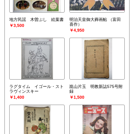
地方民謡 木曽ぶし 絵葉書
明治天皇御大葬画帖
（富田
喜作）
￥3,500
￥4,950
ラグタイム イゴール・スト
崑山片玉 明教新誌575号附
ラヴィンスキー
録
￥1,400
￥1,500