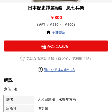
日本歴史譚第8編 悪七兵衛
￥800
（送料：￥290 ～ ￥600）
キヨ書店
かごに入れる
気になる本に追加（ログインで利用可能）
気になる本の使い方
解説
少傷ミ有
著者
大和田建樹 水野年方画
出版社
博文館