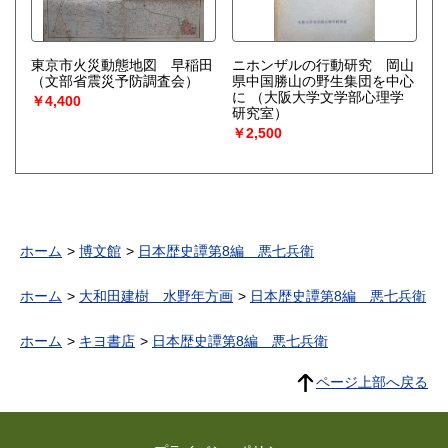
東京市火災動態地図 早稲田
ニホンザルの行動研究 岡山
（文部省震災予防調査会）
県中国勝山の野生集団を中心
に
（大阪大学文学部心理学
￥4,400
研究室）
￥2,500
ホーム
博文館
日本歴史譚第8編 悪七兵衛
ホーム
大和田建樹 水野年方画
日本歴史譚第8編 悪七兵衛
ホーム
キヨ書店
日本歴史譚第8編 悪七兵衛
ページ上部へ戻る