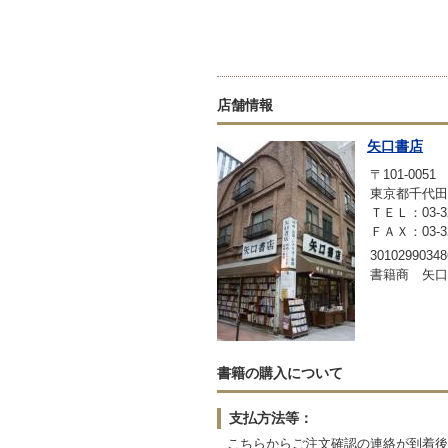
店舗情報
矢口書店
〒101-0051
東京都千代田
ＴＥＬ：03-32
ＦＡＸ：03-32
30102990348
書籍商 矢口
書籍の購入について
支払方法等：
こちらからご注文確認の連絡が到着後