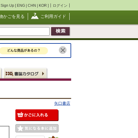
Sign Up [
ENG
|
CHN
|
KOR
]
ログイン
物かごを見る
ご利用ガイド
矢口書店