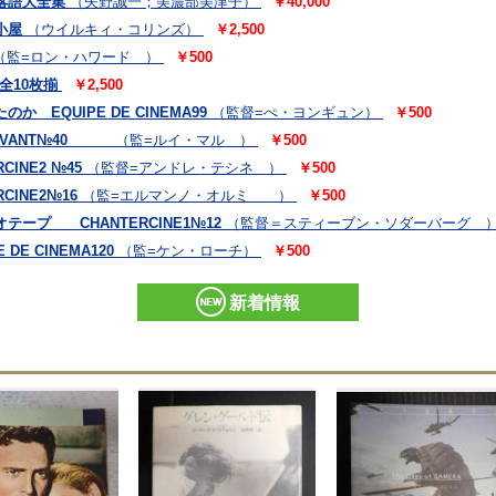
！落語大全集
（矢野誠一；美濃部美津子）
￥40,000
小屋
（ウイルキィ・コリンズ）
￥2,500
（監=ロン・ハワード ）
￥500
全10枚揃
￥2,500
EQUIPE DE CINEMA99
（監督=ぺ・ヨンギュン）
￥500
VIVANT№40
（監=ルイ・マル ）
￥500
INE2 №45
（監督=アンドレ・テシネ ）
￥500
INE2№16
（監=エルマンノ・オルミ ）
￥500
ープ CHANTERCINE1№12
（監督＝スティーブン・ソダーバーグ 
E CINEMA120
（監=ケン・ローチ）
￥500
新着情報