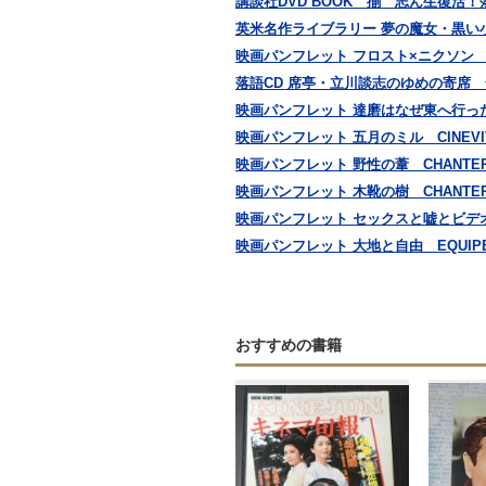
講談社DVD BOOK 揃 志ん生復活
英米名作ライブラリー 夢の魔女・黒い
映画パンフレット フロスト×ニクソン
落語CD 席亭・立川談志のゆめの寄席 
映画パンフレット 達磨はなぜ東へ行ったのか 
映画パンフレット 五月のミル CINE
映画パンフレット 野性の葦 CHANTERC
映画パンフレット 木靴の樹 CHANTERC
映画パンフレット セックスと嘘とビデオテ
映画パンフレット 大地と自由 EQUIPE D
おすすめの書籍