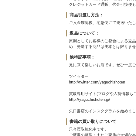
クレジットカード通販、代金引換便も
商品引渡し方法：
ご入金確認後、宅急便にて発送いたし
返品について：
原則としてお客様のご都合による返品
め、発送する商品は美本とは限りませ
他特記事項：
見に来て楽しいお店です。ぜひ一度ご
ツイッター
http://twitter.com/yaguchishoten
買取専用サイト(ブログや入荷情報もご
http://yaguchishoten.jp/
矢口書店のインスタグラムを始めました⇒ https:
書籍の買い取りについて
只今買取強化中です。
ご蔵書の整理・またご家族の大切な本