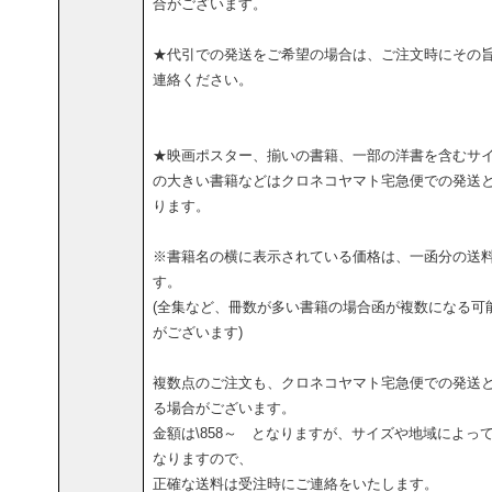
合がございます。
★代引での発送をご希望の場合は、ご注文時にその
連絡ください。
★映画ポスター、揃いの書籍、一部の洋書を含むサ
の大きい書籍などはクロネコヤマト宅急便での発送
ります。
※書籍名の横に表示されている価格は、一函分の送
す。
(全集など、冊数が多い書籍の場合函が複数になる可
がございます)
複数点のご注文も、クロネコヤマト宅急便での発送
る場合がございます。
金額は\858～ となりますが、サイズや地域によっ
なりますので、
正確な送料は受注時にご連絡をいたします。