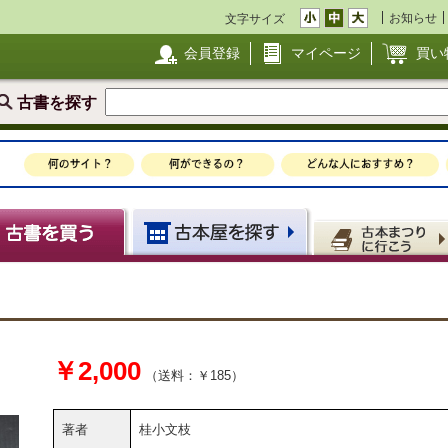
お知らせ
文字サイズ
会員登録
マイページ
買い
古書を探す
￥2,000
（送料：￥185）
著者
桂小文枝