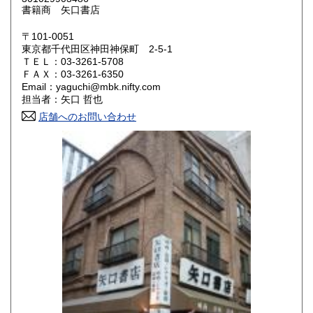
鳥取県
島根県
185円
185円
書籍商 矢口書店
岡山県
広島県
185円
185円
〒101-0051
東京都千代田区神田神保町 2-5-1
ＴＥＬ：03-3261-5708
山口県
徳島県
185円
185円
ＦＡＸ：03-3261-6350
Email：yaguchi@mbk.nifty.com
香川県
愛媛県
185円
185円
担当者：矢口 哲也
店舗へのお問い合わせ
高知県
福岡県
185円
185円
佐賀県
長崎県
185円
185円
熊本県
大分県
185円
185円
宮崎県
鹿児島県
185円
185円
沖縄県
185円