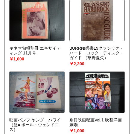
キネマ旬報別冊 エキサイテ
BURRN!叢書19クラシック・
ィング 11月号
ハード・ロック・ディスク・
ガイド
（草野夏矢）
￥1,000
￥2,200
映画パンフ ヤング・ハワイ
別冊映画秘宝Vol.1 吹替洋画
（監= ポール・ウェンドコ
劇場
ス）
￥1,000