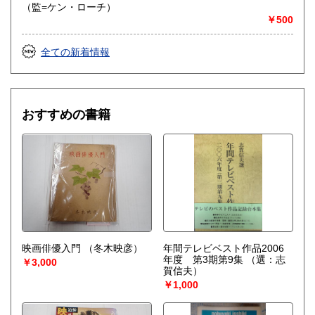
（監=ケン・ローチ）
￥500
全ての新着情報
おすすめの書籍
映画俳優入門
（冬木映彦）
年間テレビベスト作品2006
年度 第3期第9集
（選：志
￥3,000
賀信夫）
￥1,000