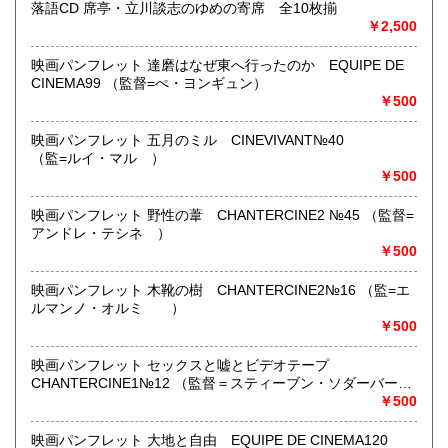
定休日：不定休
落語CD 席亭・立川談志のゆめの寄席 全10枚揃
￥2,500
書籍の買取について
映画パンフレット 達磨はなぜ東へ行ったのか EQUIPE DE
只今買取強化中です。
CINEMA99 （監督=ぺ・ヨンギュン）
ご蔵書の整理・またご家族の大切な本の処分は当店をご利用
￥500
ください。
出張買取も致します、古書に関する事なら何でもお気軽にご
映画パンフレット 五月のミル CINEVIVANT№40
相談ください。当店専門以外の古書全般、各種専門ジャンル
（監=ルイ・マル ）
の書籍も買取いたします
￥500
買取の値段を前もって知りたい方は、リストをお送りくださ
い。簡単な査定をお知らせします。(現物を拝見していないの
映画パンフレット 野性の葦 CHANTERCINE2 №45 （監督=
で確実な価格ではありません。)
アンドレ・テシネ ）
まずはお問い合わせください。
￥500
取り扱い分野
映画パンフレット 木靴の樹 CHANTERCINE2№16 （監=エ
ルマンノ・オルミ ）
趣味、サブカルチャー、古書一般（その他）
￥500
映画パンフレット セックスと嘘とビデオテープ
CHANTERCINE1№12 （監督＝スティーブン・ソダーバー
グ ）
￥500
映画パンフレット 大地と自由 EQUIPE DE CINEMA120