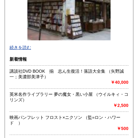
続きを読む
新着情報
講談社DVD BOOK 揃 志ん生復活！落語大全集 （矢野誠
一；美濃部美津子）
映画・演劇・演芸の専門古書店です。シナリオ・戯曲をはじ
￥40,000
め、映画演劇関連書籍・雑誌・パンフレット・チラシ・ポス
ター・前売り半券・色紙などを豊富に取り揃えております。
英米名作ライブラリー 夢の魔女・黒い小屋 （ウイルキィ・コ
歌舞伎・落語・邦楽などのＣＤ・ＤＶＤ・カセットテープ・
リンズ）
襲名披露等の引出物や手拭・扇子なども扱っています。映画
￥2,500
やTV、舞台の台本や資料も扱っています。専門以外の商品も
扱っています。
映画パンフレット フロスト×ニクソン （監=ロン・ハワー
ド ）
沿線名：都営新宿・三田線 東京メトロ半蔵門線
￥500
最寄駅：神保町駅 A6出口より徒歩1分
営業時間：月～土:10:30～18:30/日・祝:11:30～17:30