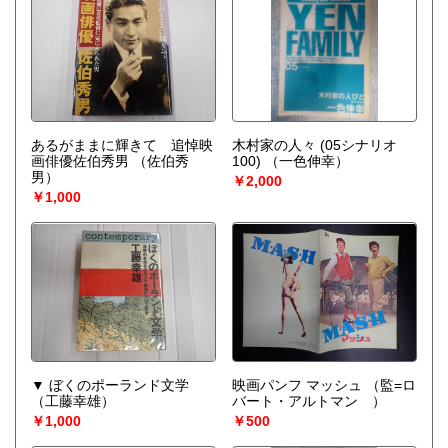
あるがままに輝きて 追悼映
木村家の人々 (05シナリオ
画俳優佐伯秀男
（佐伯秀
100)
（一色伸幸）
男）
￥2,000
￥1,000
▼ ぼくのポーランド文学
映画パンフ マッシュ
（監=ロ
（工藤幸雄）
バート・アルトマン ）
￥1,000
￥500