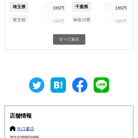
埼玉県
千葉県
185円
185円
東京都
神奈川県
185円
185円
新潟県
富山県
185円
185円
すべて表示
石川県
福井県
185円
185円
山梨県
長野県
185円
185円
岐阜県
静岡県
185円
185円
愛知県
三重県
185円
185円
滋賀県
京都府
185円
185円
大阪府
兵庫県
185円
185円
店舗情報
奈良県
和歌山県
185円
185円
矢口書店
301029903486