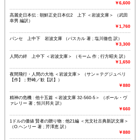
熊本県内出張いたします。特に古文書・貴重書・古典籍・和
￥6,600
本のご売却をご検討の方は所在地に関係なく是非ともお問い
合わせください。
高麗史日本伝 : 朝鮮正史日本伝2 上下 ＜岩波文庫＞ （武田
幸男 編訳）
学術書・趣味サブカル系および一般書籍につきましても買取
￥1,760
しております。出張または持ち込みのご相談はお電話やFAX
メールにておうけいたします。
パンセ 上中下 岩波文庫 （パスカル 著 ; 塩川徹也 訳）
(これらの種類の書籍は原則熊本県内の方に限らせていただき
￥3,300
ます)
人間の絆 上中下 ＜岩波文庫＞ （モーム 作 ; 行方昭夫 訳）
取り扱い分野
￥1,650
哲学宗教、歴史、社会科学、自然科学、美術工芸、国語国
夜間飛行・人間の大地 ＜岩波文庫＞ （サン＝テグジュペリ
文、外国文学、古典籍、近代文献、趣味、古書一般（その
【作】；野崎／歓【訳】）
他）
￥880
精神の危機 : 他十五篇 ＜岩波文庫 32-560-5＞ （ポール・ヴ
ァレリー 著 ; 恒川邦夫 訳）
￥660
1ドルの価値 賢者の贈り物 : 他21編 ＜光文社古典新訳文庫＞
（O.ヘンリー 著 ; 芹澤恵 訳）
￥880