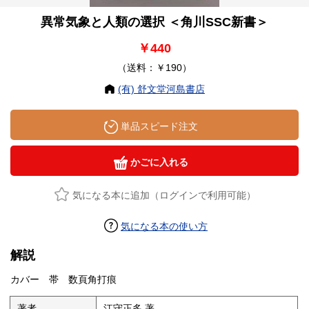
異常気象と人類の選択 ＜角川SSC新書＞
￥440
（送料：￥190）
(有) 舒文堂河島書店
単品スピード注文
かごに入れる
気になる本に追加（ログインで利用可能）
気になる本の使い方
解説
カバー 帯 数頁角打痕
著者
江守正多 著