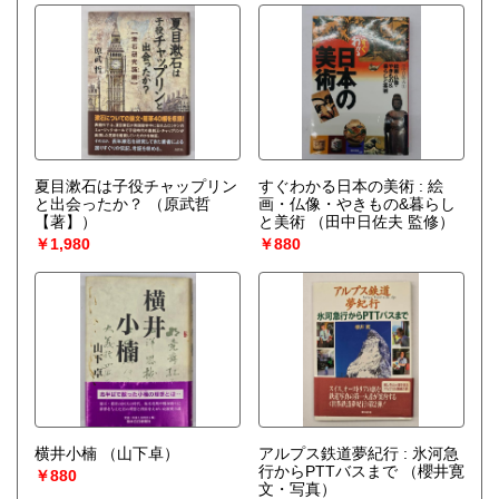
夏目漱石は子役チャップリン
すぐわかる日本の美術 : 絵
と出会ったか？
（原武哲
画・仏像・やきもの&暮らし
【著】）
と美術
（田中日佐夫 監修）
￥1,980
￥880
横井小楠
（山下卓）
アルプス鉄道夢紀行 : 氷河急
行からPTTバスまで
（櫻井寛
￥880
文・写真）