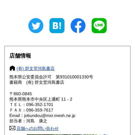
190円
190円
山梨県
長野県
190円
190円
岐阜県
静岡県
190円
190円
愛知県
三重県
190円
190円
滋賀県
京都府
190円
190円
店舗情報
大阪府
兵庫県
190円
190円
(有) 舒文堂河島書店
奈良県
和歌山県
熊本県公安委員会許可 第931010001330号
190円
190円
書籍商 (有) 舒文堂河島書店
鳥取県
島根県
190円
190円
〒860-0845
熊本県熊本市中央区上通町 11 - 2
岡山県
広島県
190円
190円
ＴＥＬ：096-352-1701
ＦＡＸ：096-359-7617
Email：jobundou@mxr.mesh.ne.jp
山口県
徳島県
190円
190円
担当者：河島 康之
香川県
店舗へのお問い合わせ
愛媛県
190円
190円