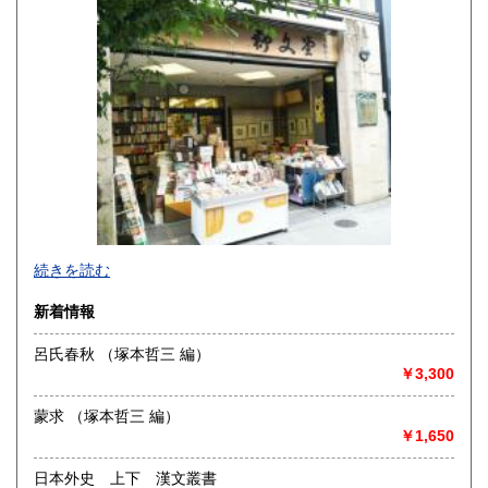
高知県
福岡県
190円
190円
佐賀県
長崎県
190円
190円
熊本県
大分県
190円
190円
宮崎県
鹿児島県
190円
190円
沖縄県
190円
明治10年創業。九州の郷土誌、特に熊本の郷土誌を中心に揃
続きを読む
えております。その他古典籍、和本、古文書、自筆物から歴
史、文学、美術、趣味、一般書籍まで取り扱っています。
新着情報
沿線名：JR および 熊本市電
呂氏春秋 （塚本哲三 編）
最寄駅：熊本駅より熊本市電に乗り換えて「通町筋」電停下
￥3,300
車徒歩5分
営業時間：10:00〜19:00
蒙求 （塚本哲三 編）
定休日：毎週火曜日
￥1,650
書籍の買取について
日本外史 上下 漢文叢書