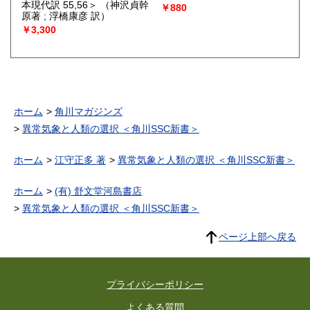
本現代訳 55,56＞
（神沢貞幹
￥880
原著 ; 浮橋康彦 訳）
￥3,300
ホーム
角川マガジンズ
異常気象と人類の選択 ＜角川SSC新書＞
ホーム
江守正多 著
異常気象と人類の選択 ＜角川SSC新書＞
ホーム
(有) 舒文堂河島書店
異常気象と人類の選択 ＜角川SSC新書＞
ページ上部へ戻る
プライバシーポリシー
よくある質問