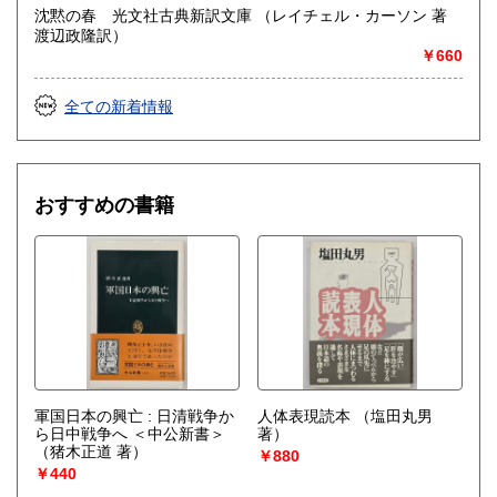
沈黙の春 光文社古典新訳文庫 （レイチェル・カーソン 著
渡辺政隆訳）
￥660
全ての新着情報
おすすめの書籍
軍国日本の興亡 : 日清戦争か
人体表現読本
（塩田丸男
ら日中戦争へ ＜中公新書＞
著）
（猪木正道 著）
￥880
￥440