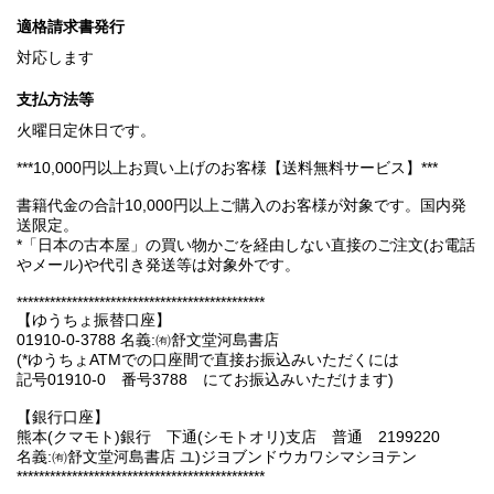
適格請求書発行
対応します
支払方法等
火曜日定休日です。
***10,000円以上お買い上げのお客様【送料無料サービス】***
書籍代金の合計10,000円以上ご購入のお客様が対象です。国内発
送限定。
*「日本の古本屋」の買い物かごを経由しない直接のご注文(お電話
やメール)や代引き発送等は対象外です。
*********************************************
【ゆうちょ振替口座】
01910-0-3788 名義:㈲舒文堂河島書店
(*ゆうちょATMでの口座間で直接お振込みいただくには
記号01910-0 番号3788 にてお振込みいただけます)
【銀行口座】
熊本(クマモト)銀行 下通(シモトオリ)支店 普通 2199220
名義:㈲舒文堂河島書店 ユ)ジヨブンドウカワシマシヨテン
*********************************************