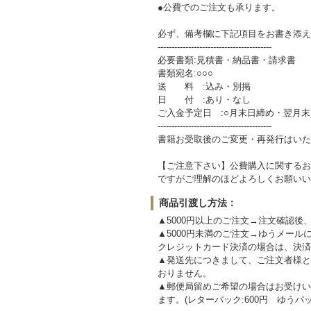
●公費でのご注文も承ります。
必ず、備考欄に下記項目をお書き添え
-----------------------------------------
必要書類:見積書・納品書・請求書
書類宛名:○○○
送 料 :込み・別掲
日 付 :あり・なし
ご入金予定日 :○月末日締め・翌月
-----------------------------------------
書籍お受取後のご変更・再発行はいた
【ご注意下さい】公費購入に関するお
ですがご理解のほどよろしくお願いい
商品引渡し方法：
▲5000円以上のご注文→注文確認
▲5000円未満のご注文→ゆうメール
クレジットカード決済の場合は、決済
▲発送先につきまして、ご注文者様と
おりません。
▲郵便局留めご希望の場合はお受けい
ます。(レターパック:600円 ゆうパック