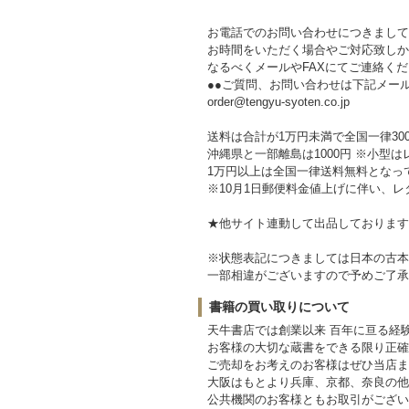
お電話でのお問い合わせにつきまして
お時間をいただく場合やご対応致しか
なるべくメールやFAXにてご連絡く
●●ご質問、お問い合わせは下記メー
order@tengyu-syoten.co.jp
送料は合計が1万円未満で全国一律30
沖縄県と一部離島は1000円 ※小型は
1万円以上は全国一律送料無料となっ
※10月1日郵便料金値上げに伴い、レ
★他サイト連動して出品しております
※状態表記につきましては日本の古本
一部相違がございますので予めご了承
書籍の買い取りについて
天牛書店では創業以来 百年に亘る経
お客様の大切な蔵書をできる限り正確
ご売却をお考えのお客様はぜひ当店ま
大阪はもとより兵庫、京都、奈良の他
公共機関のお客様ともお取引がござい