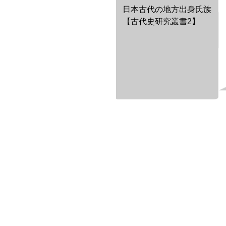
日本古代の地方出身氏族
【古代史研究叢書2】