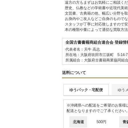
遠方の方もまずはお気軽にご相談くだ
歴史、仏教などの学術書や近現代美術
文芸書、古典籍の他、幅広い分野を取
お身内やご友人などご自身のものでな
スタッフが丁寧に対応致しますので安
本の種類や量によって適切な買取方法
全国古書書籍商組合連合会 登録情
代表者名：天牛 高志
所在地：大阪府吹田市江坂町 5-14
所属組合：大阪府古書籍商業協同組
送料について
ゆうパック・宅配便
ゆう
※沖縄県への配送をご希望のお客様は
配送となりますのでご了承ください
北海道
500円
青