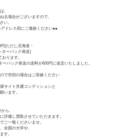
は、
ねる場合がございますので、
ださい。
ルアドレス宛にご連絡ください●●
0円(ただし北海道・
レターパック発送)
ております。
ターパック発送の送料が600円に改定いたしました。
ので売切の場合はご容赦ください
屋サイト共通コンディションと
願います。
験から、
に評価し買取させていただきます。
でご一報くださいませ。
、全国の大学や、
ます。