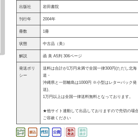
出版社
岩田書院
刊行年
2004年
冊数
1冊
状態
中古品（美）
解説
函 美 A5判 306ページ
発送ポリ
送料は合計が1万円未満で全国一律300円(ただし北海
シー
道・
沖縄県と一部離島は1000円 ※小型はレターパック発
送)、
1万円以上は全国一律送料無料となっております。
★他サイト連動して出品しておりますので売切の場
ご容赦ください