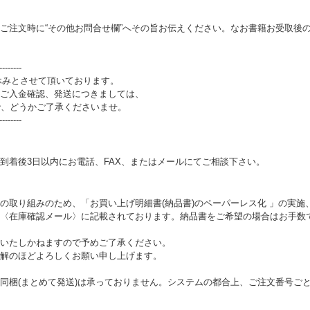
ご注文時に“その他お問合せ欄”へその旨お伝えください。なお書籍お受取後
--------
お休みとさせて頂いております。
ご入金確認、発送につきましては、
で、どうかご了承くださいませ。
--------
着後3日以内にお電話、FAX、またはメールにてご相談下さい。
取り組みのため、「お買い上げ明細書(納品書)のペーパーレス化 」の実施、2
〈在庫確認メール〉に記載されております。納品書をご希望の場合はお手数
いたしかねますので予めご了承ください。
解のほどよろしくお願い申し上げます。
同梱(まとめて発送)は承っておりません。システムの都合上、ご注文番号ご