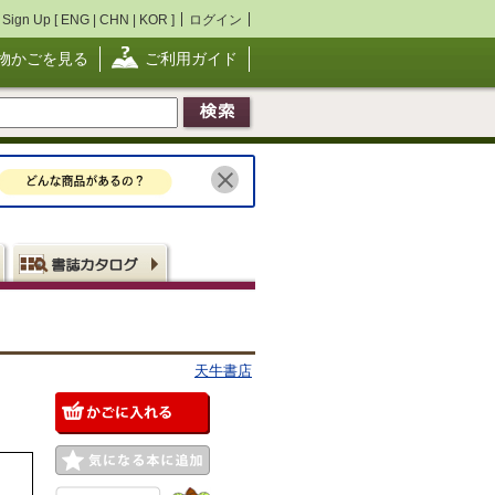
Sign Up [
ENG
|
CHN
|
KOR
]
ログイン
物かごを見る
ご利用ガイド
天牛書店