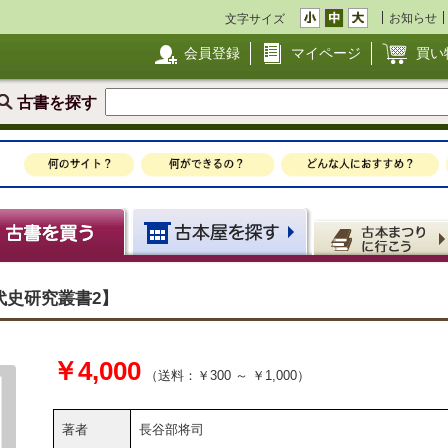
お知らせ
文字サイズ
会員登録
マイページ
買い
古書を探す
代史研究叢書2】
￥4,000
（送料：￥300 ～ ￥1,000）
著者
長谷部将司