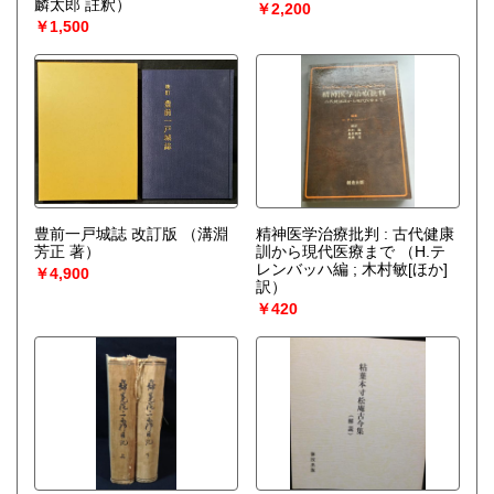
麟太郎 註釈）
￥2,200
￥1,500
豊前一戸城誌 改訂版
（溝淵
精神医学治療批判 : 古代健康
芳正 著）
訓から現代医療まで
（H.テ
レンバッハ編 ; 木村敏[ほか]
￥4,900
訳）
￥420