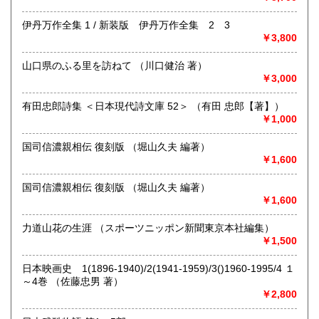
伊丹万作全集 1 / 新装版 伊丹万作全集 2 3
￥3,800
山口県のふる里を訪ねて （川口健治 著）
￥3,000
◆寺塚店で店頭買取中いたします
有田忠郎詩集 ＜日本現代詩文庫 52＞ （有田 忠郎【著】）
￥1,000
◆出張買取・本の整理・遺品整理・実家整理・生前整理・終
活 ご相談ください
国司信濃親相伝 復刻版 （堀山久夫 編著）
◆捨てる前に、まずご相談を！
￥1,600
沿線名：西鉄天神大牟田線
国司信濃親相伝 復刻版 （堀山久夫 編著）
最寄駅：高宮駅 バス停(寺塚、長住二丁目)
￥1,600
営業時間：13:00-18:00
定休日：不定休
力道山花の生涯 （スポーツニッポン新聞東京本社編集）
￥1,500
書籍の買取について
日本映画史 1(1896-1940)/2(1941-1959)/3()1960-1995/4 １
◆人文科学・文藝・芸術・自然科学・社会科学などの専門書
～4巻 （佐藤忠男 著）
はもちろん、昭和レトロなもの歓迎! 雑誌・レコード・戦時
￥2,800
史料・アイドルなどなどまで幅広く買い取ります。