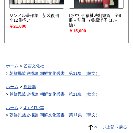
ジンメル著作集 新装復刊
現代社会福祉法制総覧 全8
全12冊揃い
冊＋別冊
（桑原洋子 ほか
編）
￥21,000
￥15,000
ホーム
乙酉文化社
朝鮮民族史概論 朝鮮文化叢書 第11集 （韓文）
ホーム
孫晋泰
朝鮮民族史概論 朝鮮文化叢書 第11集 （韓文）
ホーム
よかばい堂
朝鮮民族史概論 朝鮮文化叢書 第11集 （韓文）
ページ上部へ戻る