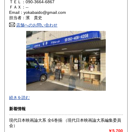
ＴＥＬ：090-3664-6867
山口県
徳島県
360円
360円
ＦＡＸ：--
Email：yokabaido@gmail.com
香川県
愛媛県
360円
360円
担当者：濱 貴史
店舗へのお問い合わせ
高知県
福岡県
360円
360円
佐賀県
長崎県
360円
360円
熊本県
大分県
360円
360円
宮崎県
鹿児島県
360円
360円
沖縄県
360円
続きを読む
新着情報
現代日本映画論大系 全6巻揃 （現代日本映画論大系編集委員
会）
￥5,700