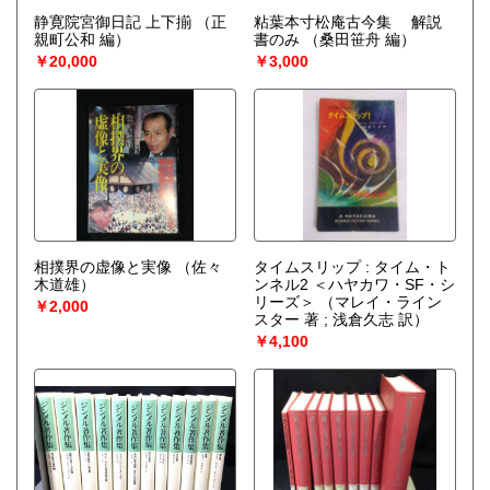
静寛院宮御日記 上下揃
（正
粘葉本寸松庵古今集 解説
親町公和 編）
書のみ
（桑田笹舟 編）
￥20,000
￥3,000
相撲界の虚像と実像
（佐々
タイムスリップ : タイム・ト
木道雄）
ンネル2 ＜ハヤカワ・SF・シ
リーズ＞
（マレイ・ライン
￥2,000
スター 著 ; 浅倉久志 訳）
￥4,100