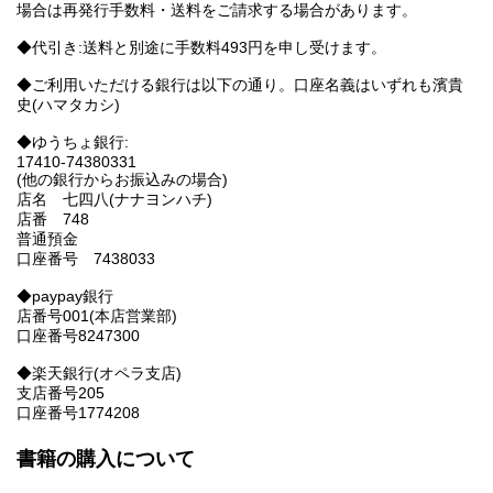
場合は再発行手数料・送料をご請求する場合があります。
◆代引き:送料と別途に手数料493円を申し受けます。
◆ご利用いただける銀行は以下の通り。口座名義はいずれも濱貴
史(ハマタカシ)
◆ゆうちょ銀行:
17410-74380331
(他の銀行からお振込みの場合)
店名 七四八(ナナヨンハチ)
店番 748
普通預金
口座番号 7438033
◆paypay銀行
店番号001(本店営業部)
口座番号8247300
◆楽天銀行(オペラ支店)
支店番号205
口座番号1774208
書籍の購入について