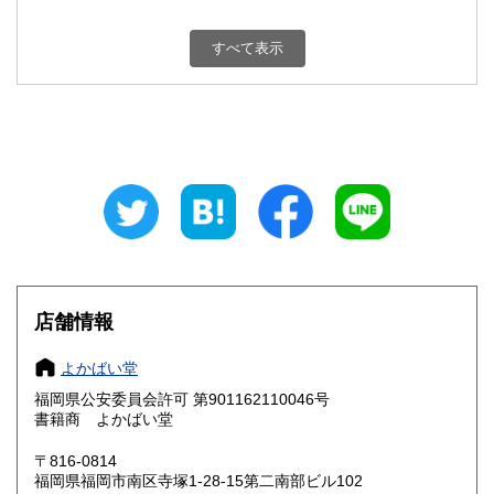
新潟県
富山県
360円
360円
すべて表示
石川県
福井県
360円
360円
山梨県
長野県
360円
360円
岐阜県
静岡県
360円
360円
愛知県
三重県
360円
360円
滋賀県
京都府
360円
360円
大阪府
兵庫県
360円
360円
店舗情報
奈良県
和歌山県
360円
360円
よかばい堂
福岡県公安委員会許可 第901162110046号
鳥取県
島根県
360円
360円
書籍商 よかばい堂
岡山県
広島県
360円
360円
〒816-0814
福岡県福岡市南区寺塚1-28-15第二南部ビル102