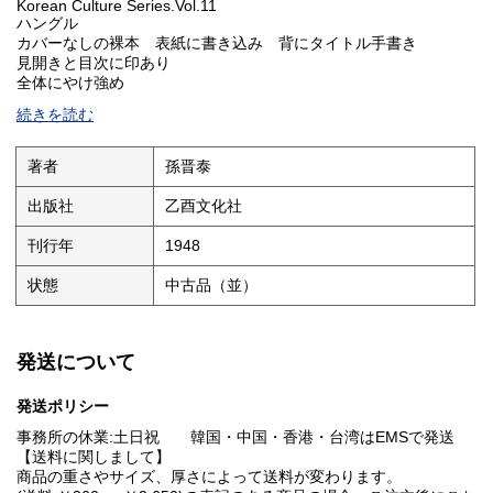
Korean Culture Series.Vol.11
ハングル
カバーなしの裸本 表紙に書き込み 背にタイトル手書き
見開きと目次に印あり
全体にやけ強め
続きを読む
著者
孫晋泰
出版社
乙酉文化社
刊行年
1948
状態
中古品（並）
発送について
発送ポリシー
事務所の休業:土日祝 韓国・中国・香港・台湾はEMSで発送
【送料に関しまして】
商品の重さやサイズ、厚さによって送料が変わります。