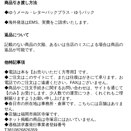
商品引き渡し方法
◆ゆうメール・レターパックプラス・ゆうパック
◆海外発送はEMS。実費をご請求いたします。
返品について
記載のない商品の欠陥、あるいは当店のミスによる場合は商品の
返品が可能です。
他特記事項
◆電話は本を【お売りいただく方専用】です。
◆ご注文はこのサイトにて、または往復はがきにて承ります。お
電話でのご注文はご遠慮ください。FAXはございません。
◆商品やご注文手続きに関するお問い合わせは、サイトを通じて
【のみ】お受けします。少人数での運営につき、くれぐれもご理
解賜りますようお願い申し上げます。
◆春日市の所在地は事務所・倉庫です。こちらには店舗はありま
せん。
◆店舗は福岡市南区寺塚です。
◆ネット掲載の商品は寺塚店にはおいていません。
◆適格請求書発行事業者登録番号
T3810826826359