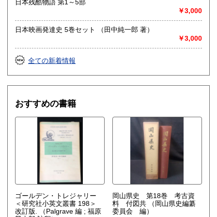
日本残酷物語 第1～5部
◆大量の本の処分、不動産処分に伴う大量のモノの処分も併
￥3,000
せてご相談下さい。
◆福岡近郊はもちろん、大量の場合は九州一円・山口まで出
日本映画発達史 5巻セット （田中純一郎 著）
向きます。
￥3,000
取り扱い分野
全ての新着情報
哲学宗教、歴史、社会科学、自然科学、美術工芸、外国文
学、サブカルチャー
アイドル・芸能誌
おすすめの書籍
ゴールデン・トレジャリー
岡山県史 第18巻 考古資
＜研究社小英文叢書 198＞
料 付図共
（岡山県史編纂
改訂版.
（Palgrave 編 ; 福原
委員会 編）