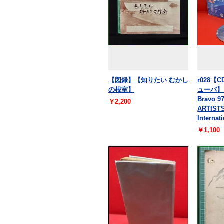
【図録】【知りたい むかし
r028
の根室】
ューバ】【F
Bravo 
￥2,200
ARTIST
Internat
￥1,100