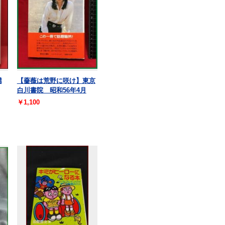
講
【薔薇は荒野に咲け】東京
白川書院 昭和56年4月
￥1,100