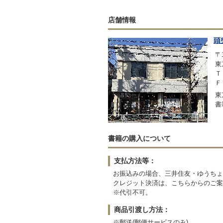
店舗情報
頭
〒1
東
Ｔ
Ｆ
東
書
書籍の購入について
支払方法等：
お振込みの場合、三井住友・ゆうちょ
クレジット決済は、こちらからのご案
※代引不可。
商品引渡し方法：
※郵送(郵便サービスのみ)