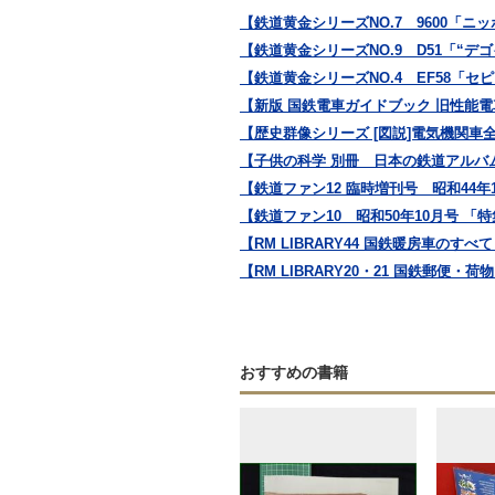
【鉄道黄金シリーズNO.7 9600「ニ
【鉄道黄金シリーズNO.9 D51「“
【鉄道黄金シリーズNO.4 EF58「セ
【新版 国鉄電車ガイドブック 旧性能電
【歴史群像シリーズ [図説]電気機関車
【子供の科学 別冊 日本の鉄道アルバ
【鉄道ファン12 臨時増刊号 昭和44年1
【鉄道ファン10 昭和50年10月号 「特集
【RM LIBRARY44 国鉄暖房車の
【RM LIBRARY20・21 国鉄郵便
おすすめの書籍