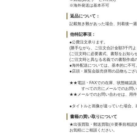
※海外発送は基本不可
返品について：
記載無き難があった場合、到着後一週
他特記事項：
●公費注文承ります。
(勝手ながら、ご注文合計金額3千円よ
(ご注文時に必要書式、書類をお知らせ
(ご注文時と異なる名義での書類作成
●海外配送については、基本的に不可
●店頭・展覧会販売併用の品物もござ
★★電話・FAXでの在庫、状態確認
すべての方にメールでのお問い
★★メールでのお問い合わせは、用件
●タイトルと画像が違っていた場合
書籍の買い取りについて
★出張買取・郵送買取(※要事前相談)
お気軽にご相談ください。