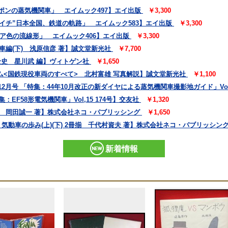
ッポンの蒸気機関車」 エイムック497】エイ出版
￥3,300
デゴイチ”日本全国、鉄道の軌路」 エイムック583】エイ出版
￥3,300
ピア色の流線形」 エイムック406】エイ出版
￥3,300
車編(下) 浅原信彦 著】誠文堂新光社
￥7,700
全史 星川武 編】ヴィトゲン社
￥1,650
ム<国鉄現役車両のすべて> 北村富雄 写真解説】誠文堂新光社
￥1,100
2月号 「特集：44年10月改正の新ダイヤによる蒸気機関車撮影地ガイド」Vol,
：EF58形電気機関車」Vol,15 174号】交友社
￥1,320
すべて 岡田誠一 著】株式会社ネコ・パブリッシング
￥1,650
・荷物 気動車の歩み(上)(下) 2冊揃 千代村資夫 著】株式会社ネコ・パブリッシン
新着情報