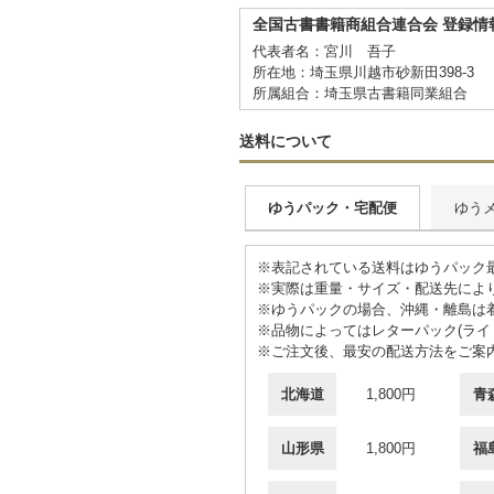
全国古書書籍商組合連合会 登録情
代表者名：宮川 吾子
所在地：埼玉県川越市砂新田398-3
所属組合：埼玉県古書籍同業組合
送料について
ゆうパック・宅配便
ゆう
※表記されている送料はゆうパック最
※実際は重量・サイズ・配送先によ
※ゆうパックの場合、沖縄・離島は
※品物によってはレターパック(ライト
※ご注文後、最安の配送方法をご案
北海道
1,800円
青
山形県
1,800円
福