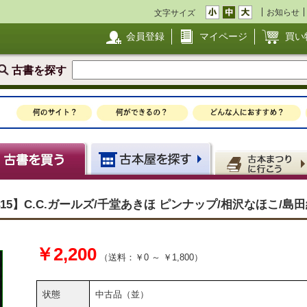
お知らせ
文字サイズ
会員登録
マイページ
買い
古書を探す
NO.415】C.C.ガールズ/千堂あきほ ピンナップ/相沢なほこ/島
￥2,200
（送料：￥0 ～ ￥1,800）
状態
中古品（並）