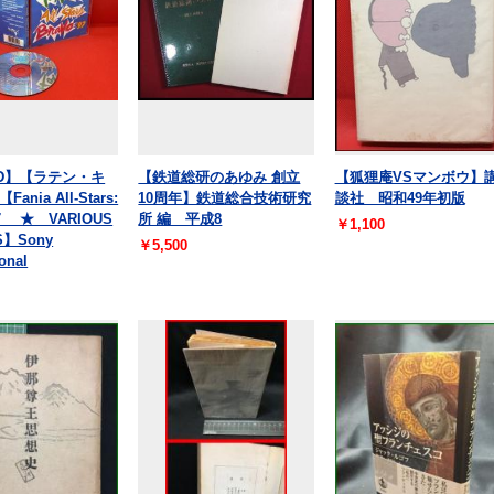
【CD】【ラテン・キ
【鉄道総研のあゆみ 創立
【狐狸庵VSマンボウ】
ania All-Stars:
10周年】鉄道総合技術研究
談社 昭和49年初版
97 ★ VARIOUS
所 編 平成8
￥1,100
S】Sony
￥5,500
ional