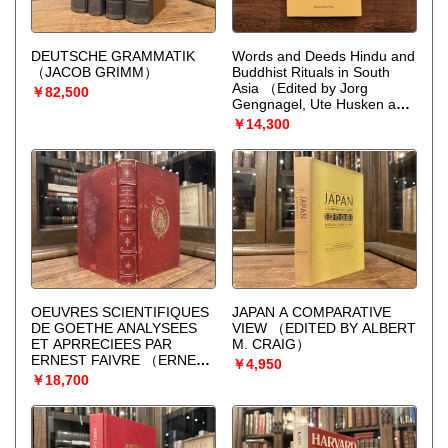
DEUTSCHE GRAMMATIK
Words and Deeds Hindu and
（JACOB GRIMM）
Buddhist Rituals in South
Asia
（Edited by Jorg
￥82,500
Gengnagel, Ute Husken and
Srilata Raman）
￥14,300
OEUVRES SCIENTIFIQUES
JAPAN A COMPARATIVE
DE GOETHE ANALYSEES
VIEW
（EDITED BY ALBERT
ET APRRECIEES PAR
M. CRAIG）
ERNEST FAIVRE
（ERNEST
￥4,950
FAIVRE）
￥18,700