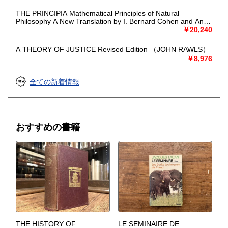
特に上記ジャンルは強化中の為、高く評価いたします。
THE PRINCIPIA Mathematical Principles of Natural
Philosophy A New Translation by I. Bernard Cohen and Anne
Whitman assisted by Julia Budenz Preceded by A GUIDE TO
￥20,240
安心・丁寧、そしてご満足いただける価格を目指して査定い
NEWTON'S PRINCIPIA by I. Bernard Cohen （ISAAC
たしますので蔵書の整理等ございましたら是非ご用命くださ
NEWTON）
い。成立した際は、責任をもって次の方にお渡しできるよう
A THEORY OF JUSTICE Revised Edition （JOHN RAWLS）
尽力いたします。
￥8,976
取り扱い分野
全ての新着情報
哲学宗教、歴史、美術工芸、外国文学、外国書
おすすめの書籍
THE HISTORY OF
LE SEMINAIRE DE