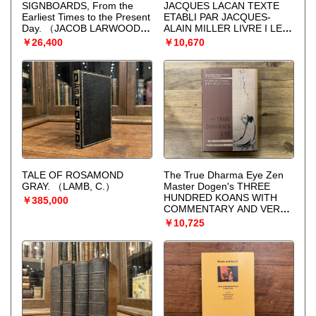
SIGNBOARDS, From the
JACQUES LACAN TEXTE
Earliest Times to the Present
ETABLI PAR JACQUES-
Day.
（JACOB LARWOOD
ALAIN MILLER LIVRE I LES
AND JOHN CAMDEN
ECRITS TECHNIQUES DE
￥26,400
￥10,670
HOTTEN）
FREUD 1953-1954
（JACQUES LACAN）
TALE OF ROSAMOND
The True Dharma Eye Zen
GRAY.
（LAMB, C.）
Master Dogen's THREE
HUNDRED KOANS WITH
￥385,000
COMMENTARY AND VERSE
BY John Daido Loori
￥10,725
TRANSLATED BY Kazuaki
Tanahashi and John Daido
Loori