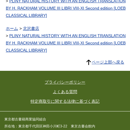
PLINY NATURAL HISTORY WITH AN ENGLISH TRANSLATION
BY H. RACKHAM VOLUME III LIBRI VIII-XI Second edition [LOEB
CLASSICAL LIBRARY]
ホーム
北沢書店
PLINY NATURAL HISTORY WITH AN ENGLISH TRANSLATION
BY H. RACKHAM VOLUME III LIBRI VIII-XI Second edition [LOEB
CLASSICAL LIBRARY]
ページ上部へ戻る
プライバシーポリシー
よくある質問
特定商取引に関する法律に基づく表記
東京都古書籍商業協同組合
所在地：東京都千代田区神田小川町3-22 東京古書会館内