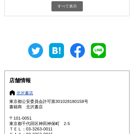
すべて表示
新潟県
富山県
2,508円
2,508円
石川県
福井県
2,508円
2,508円
山梨県
長野県
2,508円
2,508円
岐阜県
静岡県
2,508円
2,508円
愛知県
三重県
2,508円
2,508円
滋賀県
京都府
2,629円
2,629円
店舗情報
大阪府
兵庫県
2,629円
2,629円
北沢書店
奈良県
和歌山県
東京都公安委員会許可第301028180158号
2,629円
2,761円
書籍商 北沢書店
鳥取県
島根県
2,761円
2,761円
〒101-0051
東京都千代田区神田神保町 2-5
岡山県
広島県
2,761円
2,761円
ＴＥＬ：03-3263-0011