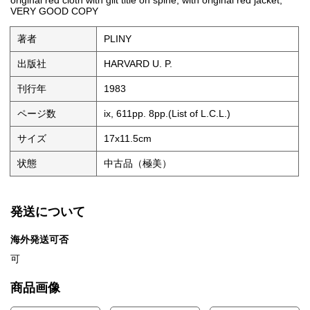
original red cloth with gilt title on spine, with original red jacket,
VERY GOOD COPY
著者
PLINY
出版社
HARVARD U. P.
刊行年
1983
ページ数
ix, 611pp. 8pp.(List of L.C.L.)
サイズ
17x11.5cm
状態
中古品（極美）
発送について
海外発送可否
可
商品画像