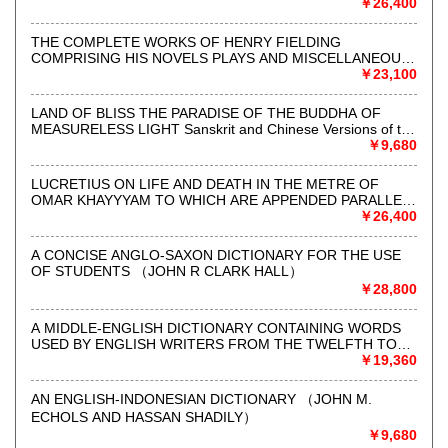
AUTHOR, BY THOMAS ROSCOE. NEW EDITION,
￥26,400
明治35年(1902年)創業。人文科系洋古書の専門店です。
ILLUSTRATED BY GEORGE CRUIKSHANK （TOBIAS
SMOLLETT）
THE COMPLETE WORKS OF HENRY FIELDING
英米文学をはじめとして、日本・アジア・言語学・人類学・
COMPRISING HIS NOVELS PLAYS AND MISCELLANEOUS
オカルト関係などの英語で書かれた本を中心に扱い、社会に
WRITINGS WITH MEMOIR OF THE AUTHOR BY THOMAS
￥23,100
必要とされる店づくりを目指して日々努力しております。
ROSCOE ILLUSTRATED WITH TWENTY ETCHINGS ON
STEEL BY GEORGE CRUIKSHANK （HENRY FIELDING）
LAND OF BLISS THE PARADISE OF THE BUDDHA OF
また2018年に店舗をリニューアルいたしました。
MEASURELESS LIGHT Sanskrit and Chinese Versions of the
お店へのご来店も心よりお待ちしております。
Sukhavativyuha Sutra Introductions and English Translations
￥9,680
by LUIS O. GOMEZ （Intro. & Tr. by Luis O. Gomez）
北澤一郎/北澤里佳
LUCRETIUS ON LIFE AND DEATH IN THE METRE OF
OMAR KHAYYYAM TO WHICH ARE APPENDED PARALLEL
沿線名：地下鉄半蔵門線,三田線,新宿線
PASSAGES FROM THE ORIGINAL （W. H. MALLOCK）
￥26,400
最寄駅：神保町 (A1出口より右へ徒歩1分)
営業時間：平日・土12:00-17:00
A CONCISE ANGLO-SAXON DICTIONARY FOR THE USE
定休日：日曜・祝日
OF STUDENTS （JOHN R CLARK HALL）
￥28,800
書籍の買取について
A MIDDLE-ENGLISH DICTIONARY CONTAINING WORDS
お買取りも随時行っております。
USED BY ENGLISH WRITERS FROM THE TWELFTH TO
THE FIFTEENTH CENTURY A NEW EDITION, RE-
￥19,360
・三島由紀夫などの日本文学作品英訳本
ARRANGED, REVISED, AND ENLARGED BY HENRY
・20世紀の英米文学作品
BRADLEY （FRANCIS HENRY STRATMANN）
AN ENGLISH-INDONESIAN DICTIONARY （JOHN M.
・人類学(宗教・社会学・ジェンダー学など)
ECHOLS AND HASSAN SHADILY）
・言語学
￥9,680
・オカルト・マジック