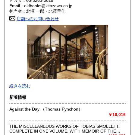
ＦＡＸ：03-3263-0015
Email：oldbooks@kitazawa.co.jp
山口県
徳島県
2,761円
2,761円
担当者：北澤 一郎・北澤里佳
香川県
店舗へのお問い合わせ
愛媛県
2,761円
2,761円
高知県
福岡県
2,761円
3,025円
佐賀県
長崎県
3,025円
3,025円
熊本県
大分県
3,025円
3,025円
宮崎県
鹿児島県
3,025円
3,025円
沖縄県
4,675円
続きを読む
新着情報
Against the Day （Thomas Pynchon）
￥16,016
THE MISCELLANEOUS WORKS OF TOBIAS SMOLLETT,
COMPLETE IN ONE VOLUME, WITH MEMOIR OF THE