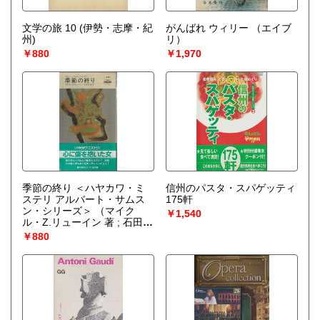
文学の旅 10 (伊勢・志摩・紀
がんばれ ウィリー
（エイブ
州)
リ）
￥880
￥1,970
季節の終り ＜ハヤカワ・ミ
信州のパスタ・スパゲッティ
ステリ アルバート・サムス
175軒
ン・シリーズ＞
（マイク
￥1,540
ル・Z.リューイン 著 ; 石田善
彦 訳）
￥880