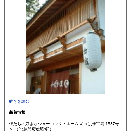
熊本県
大分県
330円
330円
宮崎県
鹿児島県
330円
330円
沖縄県
330円
続きを読む
新着情報
僕たちの好きなシャーロック・ホームズ ＜別冊宝島 1537号
＞ （[北原尚彦総監修]）