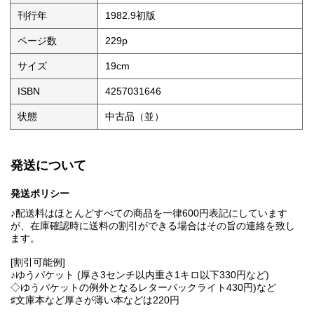
刊行年
1982.9初版
ページ数
229p
サイズ
19cm
ISBN
4257031646
状態
中古品（並）
発送について
発送ポリシー
♪配送料はほとんどすべての商品を一律600円表記にしています
が、在庫確認時に送料の割引ができる場合はその旨の連絡を致し
ます。
[割引可能例]
♪ゆうパケット (厚さ3センチ以内重さ1キロ以下330円など)
◇ゆうパケットの例外となるレターパックライト430円)など
♯文庫本など厚さが薄い本などは220円