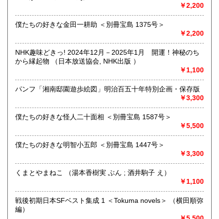
追分コロニーは「豊かな暮らし」をテーマにした「村の古本
￥2,200
屋」です。人が精神的に豊かな生活を送るための 様々な遊び
的「衣・食・住、アート、音楽、旅、 趣味、健康、文芸、経
僕たちの好きな金田一耕助 ＜別冊宝島 1375号＞
済、社会、哲学、政治」 等の幅広いテーマを扱います。
￥2,200
「日本の古本屋」で販売している古本は、隣りの「文化磁場
油や」で一部展示販売も春～秋にしています、堀辰雄、立原
NHK趣味どきっ! 2024年12月－2025年1月 開運！神秘のち
道造、加藤周一などのゆかりの土地柄です。信州にお越しの
から縁起物 （日本放送協会, NHK出版 ）
場合はどうぞお立ち寄り下さい。
￥1,100
沿線名：しなの鉄道
パンフ「湘南邸園遊歩絵図」明治百五十年特別企画・保存版
最寄駅：信濃追分駅
￥3,300
営業時間：12:00〜17:00
定休日：火・水曜日(夏季:毎日営業、冬季:天気次第)
僕たちの好きな怪人二十面相 ＜別冊宝島 1587号＞
￥5,500
書籍の買取について
僕たちの好きな明智小五郎 ＜別冊宝島 1447号＞
◇近隣であれば書籍の買取をしています。少数であれば店へ
￥3,300
の持ち込み、あるいは量が多い場合はまずは電話などで相談
をさせていただくこともあります。
くまとやまねこ （湯本香樹実 ぶん ; 酒井駒子 え）
￥1,100
買取が出来る本とそうでない本があります、メール・電話等
で連絡頂ければと思います。
戦後初期日本SFベスト集成 1 ＜Tokuma novels＞ （横田順弥
編）
取り扱い分野
￥5,500