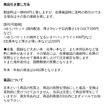
商品引き渡し方法
郵送料は一律600円と致しますが、在庫確認時に送料の割引ができ
る場合はその旨の連絡を致します。
[割引可能例]
♪ゆうパケット (国内配送、厚さ3センチ以内重さ1キロ以下330円
など)
◇ゆうパケットの例外となるレターパックライト430円)など
♯文庫本など厚さが薄い本などは220円
◆全集、図録など大きい本、分厚い本など、また本州以外など送
料に例外があります。その場合には、在庫確認の連絡時に在庫の
状態などと合わせて連絡を差し上げて注文確定を致します。
♭また海外送付は、国際郵便の実費となります。
年末・年始の発送は1/4以降となります。
返品について
古本という商品の性質上、商品の状態を理由にした返品・交換は
原則的に受けつけておりません。当店は注意して商品管理をして
いますが、過失等あれば、商品到着後2日以内にまずメールでお知
らせ下さい。