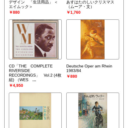
デザイン 「生活用品」 ＜
あすはたのしいクリスマス
エイムック＞
（ムーア・文）
￥880
￥1,760
CD「THE COMPLETE
Deutsche Oper am Rhein
RIVERSIDE
1983/84
RECORDINGS」 Vol.2 (4枚
￥880
組)
（WES
MONTGOMERY）
￥4,950