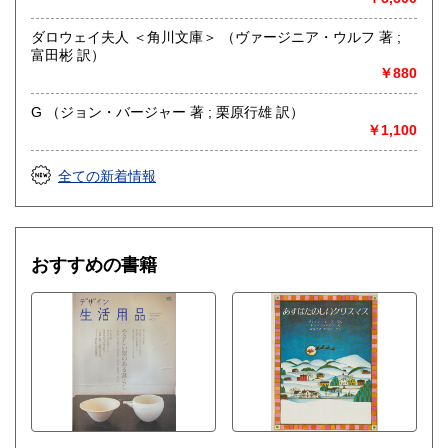
哲学宗教、歴史、社会科学、美術工芸、外国文学、趣味、サ
ブカルチャー、古書一般（その他）
ダロウェイ夫人 ＜角川文庫＞ （ヴァージニア・ウルフ 著 ;
富田彬 訳）
￥880
G （ジョン・バージャー 著 ; 栗原行雄 訳）
￥1,100
全ての新着情報
おすすめの書籍