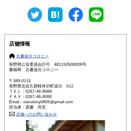
岐阜県
静岡県
330円
330円
愛知県
三重県
330円
330円
滋賀県
京都府
330円
330円
大阪府
兵庫県
330円
330円
店舗情報
奈良県
和歌山県
330円
330円
古書追分コロニー
長野県公安委員会許可 481150500008号
鳥取県
島根県
330円
330円
書籍商 古書追分コロニー
岡山県
広島県
330円
330円
〒389-0115
長野県北佐久郡軽井沢町追分 612
ＴＥＬ：0267-46-8088
山口県
徳島県
330円
330円
ＦＡＸ：0267-46-8088
Email：owcolony0805@gmail.com
香川県
愛媛県
330円
330円
担当者：斎藤 尚宏
店舗へのお問い合わせ
高知県
福岡県
330円
330円
佐賀県
長崎県
330円
330円