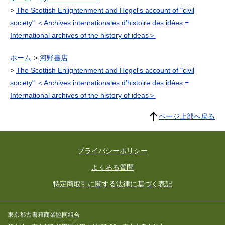
The Scottish Enlightenment and Hegel's account of "civil
society" ＜Archives internationales d'histoire des idées =
International archives of the history of ideas＞
ホーム
河野書店
The Scottish Enlightenment and Hegel's account of "civil
society" ＜Archives internationales d'histoire des idées =
International archives of the history of ideas＞
ページ上部へ戻る
プライバシーポリシー
よくある質問
特定商取引に関する法律に基づく表記
東京都古書籍商業協同組合