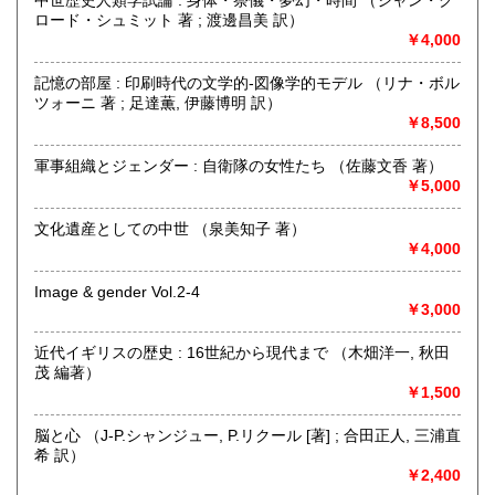
ロード・シュミット 著 ; 渡邊昌美 訳）
書籍の買取について
￥4,000
和洋学術書を中心に取り扱っております。
お持込は随時歓迎。(事前にご一報いただけると助かります)
記憶の部屋 : 印刷時代の文学的-図像学的モデル （リナ・ボル
出張買取も承ります。
ツォーニ 著 ; 足達薫, 伊藤博明 訳）
お気軽にご相談ください。
￥8,500
軍事組織とジェンダー : 自衛隊の女性たち （佐藤文香 著）
取り扱い分野
￥5,000
哲学宗教、歴史、美術工芸、趣味、外国書
和洋学術、芸術（美術、音楽、演劇、映画）、文学書を中心
文化遺産としての中世 （泉美知子 著）
に取り扱っております
￥4,000
Image & gender Vol.2-4
￥3,000
近代イギリスの歴史 : 16世紀から現代まで （木畑洋一, 秋田
茂 編著）
￥1,500
脳と心 （J-P.シャンジュー, P.リクール [著] ; 合田正人, 三浦直
希 訳）
￥2,400