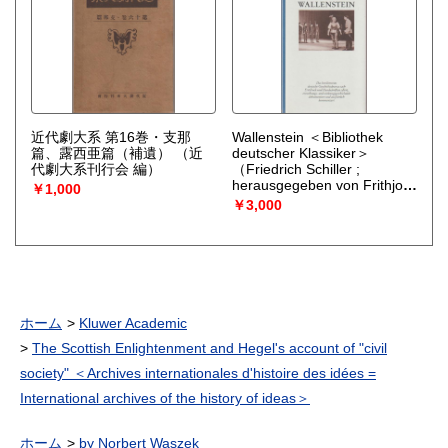
近代劇大系 第16巻・支那
Wallenstein ＜Bibliothek
篇、露西亜篇（補遺）
（近
deutscher Klassiker＞
代劇大系刊行会 編）
（Friedrich Schiller ;
herausgegeben von Frithjof
￥1,000
Stock）
￥3,000
ホーム
Kluwer Academic
The Scottish Enlightenment and Hegel's account of "civil
society" ＜Archives internationales d'histoire des idées =
International archives of the history of ideas＞
ホーム
by Norbert Waszek