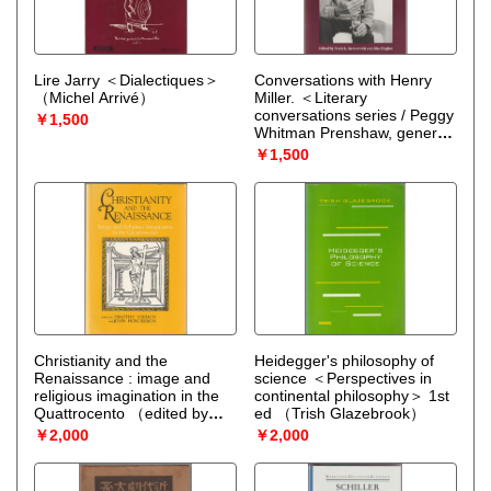
Lire Jarry ＜Dialectiques＞
Conversations with Henry
（Michel Arrivé）
Miller. ＜Literary
conversations series / Peggy
￥1,500
Whitman Prenshaw, general
editor＞
（edited by Frank L.
￥1,500
Kersnowski and Alice
Hughes）
Christianity and the
Heidegger's philosophy of
Renaissance : image and
science ＜Perspectives in
religious imagination in the
continental philosophy＞ 1st
Quattrocento
（edited by
ed
（Trish Glazebrook）
Timothy Verdon and John
￥2,000
￥2,000
Henderson）