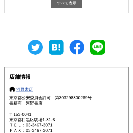
すべて表示
石川県
福井県
600円
600円
山梨県
長野県
600円
600円
岐阜県
静岡県
600円
600円
愛知県
三重県
600円
600円
滋賀県
京都府
600円
600円
大阪府
兵庫県
600円
600円
店舗情報
奈良県
和歌山県
600円
600円
河野書店
東京都公安委員会許可 第303298300269号
鳥取県
島根県
600円
600円
書籍商 河野書店
岡山県
広島県
600円
600円
〒153-0041
東京都目黒区駒場1-31-6
ＴＥＬ：03-3467-3071
山口県
徳島県
600円
600円
ＦＡＸ：03-3467-3071