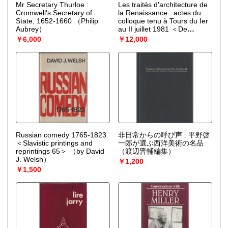
Mr Secretary Thurloe :
Les traités d'architecture de
Cromwell's Secretary of
la Renaissance : actes du
State, 1652-1660
（Philip
colloque tenu à Tours du Ier
Aubrey）
au II juillet 1981 ＜De
architectura＞
（études
￥6,000
￥12,000
réunies par Jean
Guillaume）
Russian comedy 1765-1823
非日常からの呼び声 : 平野啓
＜Slavistic printings and
一郎が選ぶ西洋美術の名品
reprintings 65＞
（by David
（渡辺晋輔編集）
J. Welsh）
￥1,200
￥1,500