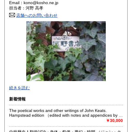
Email：kono@kosho.ne.jp
香川県
愛媛県
600円
600円
担当者：河野 高孝
店舗へのお問い合わせ
高知県
福岡県
600円
600円
佐賀県
長崎県
600円
600円
熊本県
大分県
600円
600円
宮崎県
鹿児島県
600円
600円
沖縄県
600円
年末年始を除き毎日営業いたしております。
続きを読む
店頭での商品引渡しも可能です。その場合は事前にご一報く
ださい。
新着情報
公費、校費納入も承ります。
The poetical works and other writings of John Keats.
沿線名：京王井の頭線
Hampstead edition （edited with notes and appendices by H.
最寄駅：駒場東大前
Buxton Forman ; rev. with additions by Maurice Buxton
￥30,000
営業時間：10:00-18:00
Forman ; with an introd. by John Masefield）
定休日：なし
中世歴史人類学試論 : 身体・祭儀・夢幻・時間 （ジャン・ク