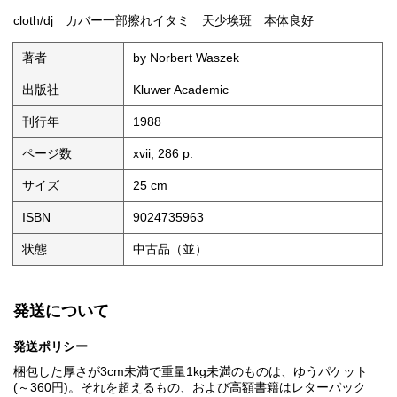
cloth/dj カバー一部擦れイタミ 天少埃斑 本体良好
著者
by Norbert Waszek
出版社
Kluwer Academic
刊行年
1988
ページ数
xvii, 286 p.
サイズ
25 cm
ISBN
9024735963
状態
中古品（並）
発送について
発送ポリシー
梱包した厚さが3cm未満で重量1kg未満のものは、ゆうパケット
(～360円)。それを超えるもの、および高額書籍はレターパック