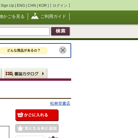
Sign Up [
ENG
|
CHN
|
KOR
]
ログイン
物かごを見る
ご利用ガイド
松林堂書店