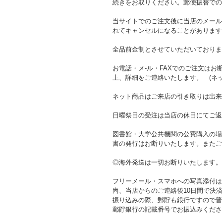
続きをお取りください。郵便振替での
当サイトでのご注文後に当店のメール
れてキャンセルになることがあります
全品前金制とさせていただいておりま
お電話・メ-ル・FAXでのご注文は
上、詳細をご連絡いたします。 (ネ
ネット商品はご来店の引き取りは出来
日曜祭日の受注は当店の休日にてご返
図書館・大学公共機関の公費購入の場
書の発行はお断りいたします。またご
◎海外発送は一切お断りいたします。
フリーメール・スマホへの写真添付は
尚、当店からのご連絡後10日間で決
振り込みの際、郵貯も銀行ですので普
郵貯銀行の記載番号でお振込みくださ