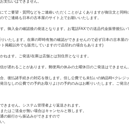
お支払いはできません。
にてご要望・質問などをご連絡いただくことがよくありますが御注文と同時
のでご連絡も日本の古本屋のサイト上でお願いいたします。
す。御入金の確認後の発送となります。お電話FAXでの送品代金振替後払い
お断りいたします。在庫の即時有無の確認ができませんので必ず日本の古本屋
ット掲載以外でも販売していますので品切れの場合もあります)
かねます。ご発送/在庫は店舗とは別住所となります。
信が遅れることがあります。郵便局の休みの土曜休日のご発送はできません
合、後払諸手続きの対応を致します。但し公費でも未払いの納品時<クレジッ
発注なしの公費での予約お取りよけの予約のみはお断りいたします。ご発注
できません。システム管理者より返送されます。
済またはご送金が無い場合はキャンセルと致します。
通の銀行から振込みができますので
い。