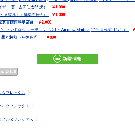
ザー 著 ; 吉田仙太郎 訳）
￥1,000
かやま詩風土」編集委員会）
￥1,300
伝真言院両界曼荼羅
￥2,000
（ウィンドロウ マーティン【著】<Windrow Martin>;宇丹 貴代実【訳】）
￥
作品と魅力
（中河原理）
￥800
新着情報
ルタフレックス
ノルタフレックス
ミノルタフレックス