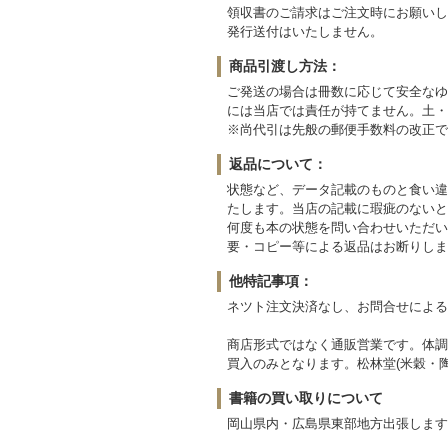
領収書のご請求はご注文時にお願いし
発行送付はいたしません。
商品引渡し方法：
ご発送の場合は冊数に応じて安全なゆ
には当店では責任が持てません。土・
※尚代引は先般の郵便手数料の改正で
返品について：
状態など、データ記載のものと食い違
たします。当店の記載に瑕疵のないと
何度も本の状態を問い合わせいただい
要・コピー等による返品はお断りしま
他特記事項：
ネツト注文決済なし、お問合せによる
商店形式ではなく通販営業です。体調
買入のみとなります。松林堂(米穀・陶
書籍の買い取りについて
岡山県内・広島県東部地方出張します