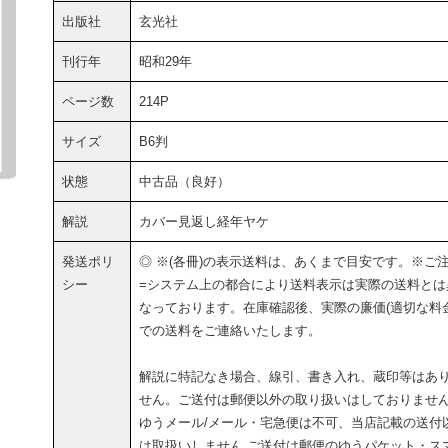
出版社
玄光社
刊行年
昭和29年
ページ数
214P
サイズ
B6判
状態
中古品（良好）
解説
カバー見返し経年ヤケ
発送ポリ
◎ ※(各冊)の表示送料は、あくまで目安です。※ご
シー
=システム上の都合により送料表示は実際の送料とは
なっております。在庫確認後、実際の廉価(適切な料金
での送料をご連絡いたします。
解説に特記なき場合、線引、書き入れ、蔵印等はあ
せん。ご送付は郵便以外の取り扱いはしておりませ
ゆうメール/メール・宅急便は不可、当店記載の送付
は取扱いしません.ご送付は郵便のゆうパケット・スマ