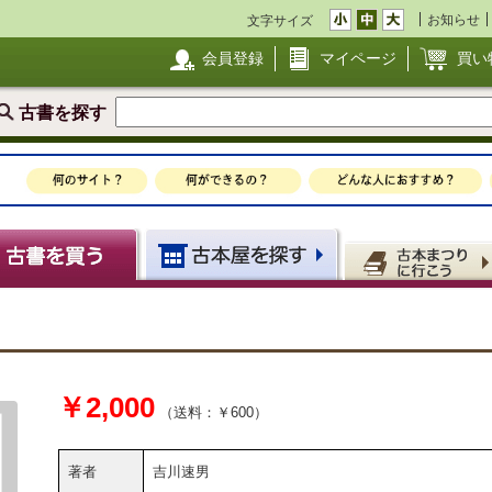
お知らせ
文字サイズ
会員登録
マイページ
買い
古書を探す
￥2,000
（送料：￥600）
著者
吉川速男