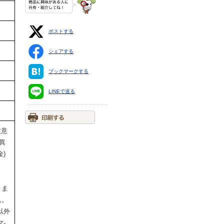
ポストする
シェアする
ブックマークする
LINEで送る
注意
異
)
りま
ん。
以外
-