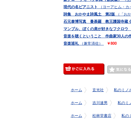
現代の名ピアニスト
（ヨーアヒム・カイ
詩集 おかやま詩風土 第2版
（「お
石元泰博写真 曼荼羅 教王護国寺蔵 
マンブル、ぼくの肩が好きなフクロウ
音楽を聴くということ 作曲家30人の
音楽巡礼
（兼常清佐）
￥800
ホーム
玄光社
私のミノ
ホーム
吉川速男
私のミ
ホーム
松林堂書店
私の