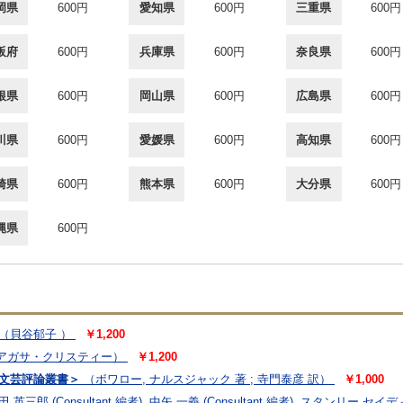
岡県
600円
愛知県
600円
三重県
600円
阪府
600円
兵庫県
600円
奈良県
600円
根県
600円
岡山県
600円
広島県
600円
川県
600円
愛媛県
600円
高知県
600円
崎県
600円
熊本県
600円
大分県
600円
縄県
600円
（貝谷郁子 ）
￥1,200
アガサ・クリスティー）
￥1,200
代文芸評論叢書＞
（ボワロー, ナルスジャック 著 ; 寺門泰彦 訳）
￥1,000
 英三郎 (Consultant 編者), 中矢 一義 (Consultant 編者), スタンリー セイデ