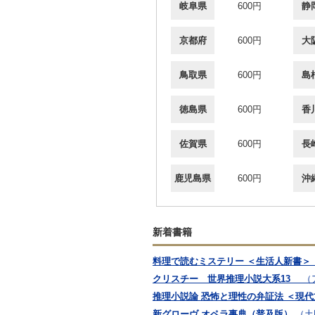
岐阜県
600円
静
京都府
600円
大
鳥取県
600円
島
徳島県
600円
香
佐賀県
600円
長
鹿児島県
600円
沖
新着書籍
料理で読むミステリー ＜生活人新書＞
クリスチー 世界推理小説大系13
（
推理小説論 恐怖と理性の弁証法 ＜現
新グローヴ オペラ事典（普及版）
（土田