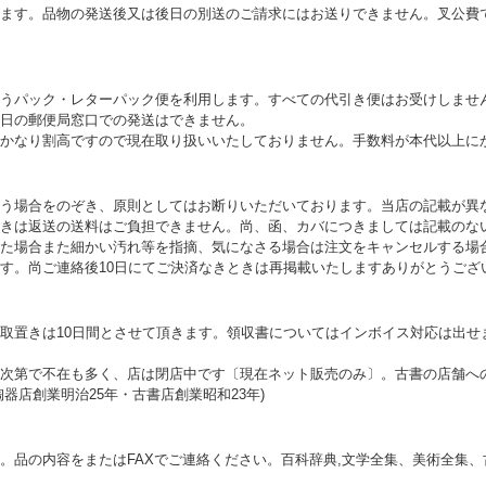
ます。品物の発送後又は後日の別送のご請求にはお送りできません。叉公費
うパック・レターパック便を利用します。すべての代引き便はお受けしませ
日の郵便局窓口での発送はできません。
かなり割高ですので現在取り扱いいたしておりません。手数料が本代以上に
う場合をのぞき、原則としてはお断りいただいております。当店の記載が異
きは返送の送料はご負担できません。尚、函、カバにつきましては記載のな
た場合また細かい汚れ等を指摘、気になさる場合は注文をキャンセルする場
す。尚ご連絡後10日にてご決済なきときは再掲載いたしますありがとうござ
取置きは10日間とさせて頂きます。領収書についてはインボイス対応は出せ
次第で不在も多く、店は閉店中です〔現在ネット販売のみ〕。古書の店舗へ
器店創業明治25年・古書店創業昭和23年)
。品の内容をまたはFAXでご連絡ください。百科辞典,文学全集、美術全集