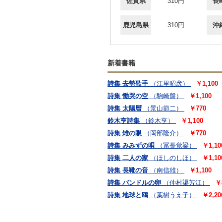
佐賀県
310円
長
鹿児島県
310円
沖
新着書籍
詩集 去勢歌手
（江里昭彦）
￥1,100
詩集 慟哭の空
（駒崎盤）
￥1,100
詩集 太陽暦
（景山節二）
￥770
鈴木亨詩集
（鈴木亨）
￥1,100
詩集 雉の眼
（岡部隆介）
￥770
詩集 みみずの唄
（冨長覚梁）
￥1,10
詩集 二人の家
（ほしのしほ）
￥1,10
詩集 長靴の音
（南信雄）
￥1,100
詩集 バンドルの卵
（仲村渠芳江）
￥
詩集 地球と鴎
（葉樹うえ子）
￥2,20