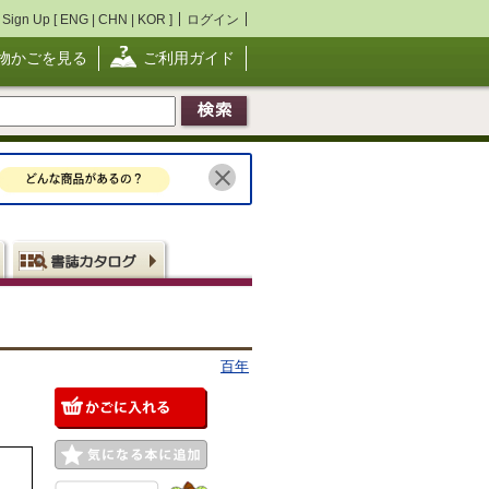
Sign Up [
ENG
|
CHN
|
KOR
]
ログイン
物かごを見る
ご利用ガイド
百年