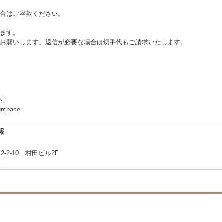
合はご容赦ください。
ます。
お願いします。返信が必要な場合は切手代もご請求いたします。
い。
urchase
報
2-10 村田ビル2F
合