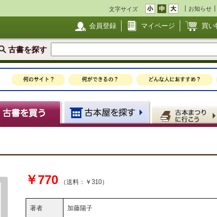
お知らせ
文字サイズ
会員登録
マイページ
買い
古書を探す
￥770
（送料：￥310）
著者
加藤陽子