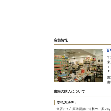
店舗情報
百
〒1
東
Ｔ
Ｆ
東
書
書籍の購入について
支払方法等：
当店にて在庫確認後に送料のご案内を