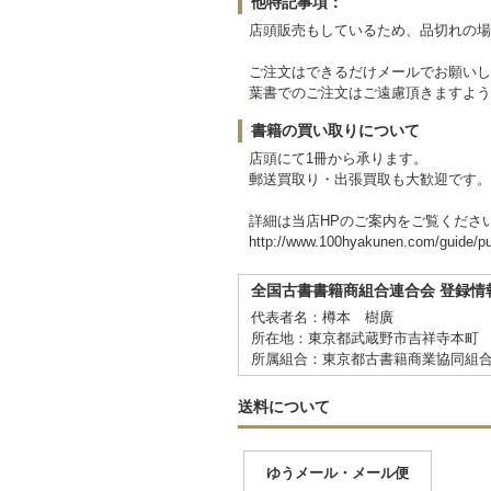
他特記事項：
店頭販売もしているため、品切れの場
ご注文はできるだけメールでお願いし
葉書でのご注文はご遠慮頂きますよう
書籍の買い取りについて
店頭にて1冊から承ります。
郵送買取り・出張買取も大歓迎です。
詳細は当店HPのご案内をご覧くださ
http://www.100hyakunen.com/guide/p
全国古書書籍商組合連合会 登録情
代表者名：樽本 樹廣
所在地：東京都武蔵野市吉祥寺本町 2-
所属組合：東京都古書籍商業協同組
送料について
ゆうメール・メール便