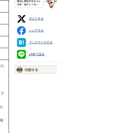
ポストする
シェアする
ブックマークする
LINEで送る
いた
ック
ら
時