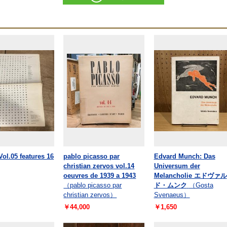
Vol.05 features 16
pablo picasso par
Edvard Munch: Das
christian zervos vol.14
Universum der
oeuvres de 1939 a 1943
Melancholie エドヴァル
（pablo picasso par
ド・ムンク
（Gosta
christian zervos）
Svenaeus）
￥44,000
￥1,650