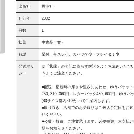
出版社
思潮社
刊行年
2002
冊数
1
状態
中古品（並）
解説
栞付、帯スレ少、カバヤケ少・フチイタミ少
発送ポリ
※「状態」の表記に依らず解説をよくお読みいただ
シー
うえでご注文ください。
■配送 梱包時の厚さや重さにあわせ、ゆうパケット
250, 310, 360円、レターパック430, 600円、ゆうパ
(80サイズ都内810円～)でご案内します。
■取り置き 店舗でのお受取りはご来店予定日をお知
せください。
■公費・校費 ご注文承ります。必要書類・お支払い
期をお知らせください。