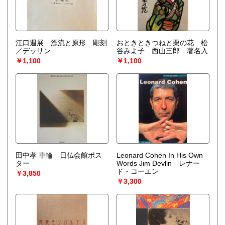
江口週展 漂流と原形 彫刻
おときときつねと栗の花 松
／デッサン
谷みよ子 西山三郎 著名入
￥1,100
￥1,100
田中孝 車輪 日仏会館ポス
Leonard Cohen In His Own
ター
Words Jim Devlin レナー
ド・コーエン
￥3,850
￥3,300