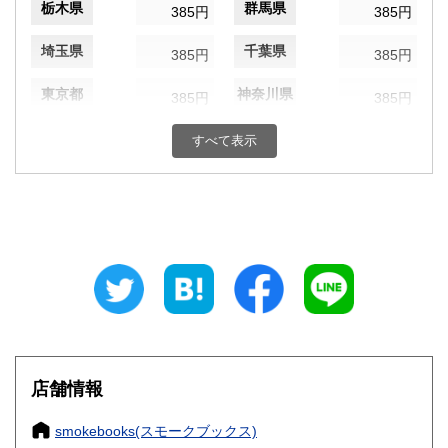
栃木県
群馬県
385円
385円
埼玉県
千葉県
385円
385円
東京都
神奈川県
385円
385円
新潟県
富山県
385円
すべて表示
385円
石川県
福井県
385円
385円
山梨県
長野県
385円
385円
岐阜県
静岡県
385円
385円
愛知県
三重県
385円
385円
滋賀県
京都府
385円
385円
店舗情報
大阪府
兵庫県
385円
385円
smokebooks(スモークブックス)
奈良県
和歌山県
385円
385円