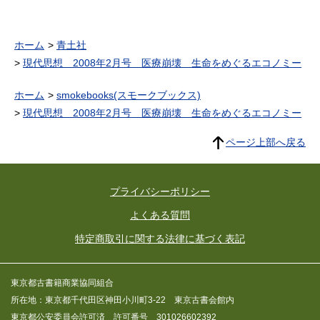
ホーム
青土社
現代思想 2008年2月号 医療崩壊 生命をめぐるエコノミー
ホーム
smokebooks(スモークブックス)
現代思想 2008年2月号 医療崩壊 生命をめぐるエコノミー
ページ上部へ戻る
プライバシーポリシー
よくある質問
特定商取引に関する法律に基づく表記
東京都古書籍商業協同組合
所在地：東京都千代田区神田小川町3-22 東京古書会館内
東京都公安委員会許可済 許可番号 301026602392