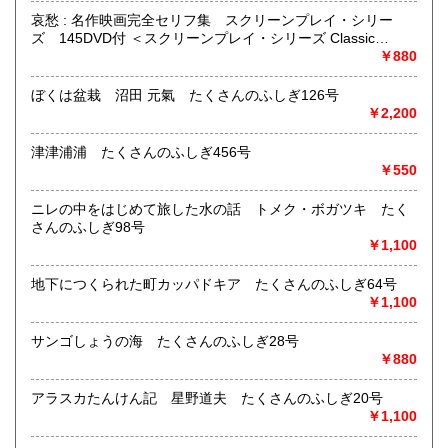
哲学宗教、美術工芸、趣味、サブカルチャー、古書一般（そ
哀愁 : 名作映画完全セリフ集 スクリーンプレイ・シリー
の他）
ズ 145DVD付 ＜スクリーンプレイ・シリーズ Classic
screenplay 145＞ （中林正身, 塩川千尋, 宮本節子, 高橋順子,
￥880
中村真理, 曽根田純子, 曽根田憲三 訳 ; 曽根田憲三 監修 ; 曽根
田憲三 語句解説）
ぼくは盆栽 沼田 元氣 たくさんのふしぎ126号
￥2,200
津津浦浦 たくさんのふしぎ456号
￥550
ニレの中をはじめて旅した水の話 トメク・ボガツキ たく
さんのふしぎ98号
￥1,100
地下につくられた町カッパドキア たくさんのふしぎ64号
￥1,100
サンゴしょうの海 たくさんのふしぎ28号
￥880
アラスカたんけん記 星野道夫 たくさんのふしぎ20号
￥1,100