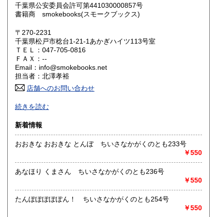
千葉県公安委員会許可第441030000857号
書籍商 smokebooks(スモークブックス)
鳥取県
島根県
385円
385円
〒270-2231
岡山県
広島県
385円
385円
千葉県松戸市稔台1-21-1あかぎハイツ113号室
ＴＥＬ：047-705-0816
山口県
徳島県
ＦＡＸ：--
385円
385円
Email：info@smokebooks.net
担当者：北澤孝裕
香川県
愛媛県
385円
385円
店舗へのお問い合わせ
高知県
福岡県
385円
385円
-
続きを読む
沿線名：武蔵野線
佐賀県
長崎県
385円
385円
新着情報
最寄駅：新八柱
営業時間：11:00~18:30
熊本県
大分県
385円
385円
おおきな おおきな とんぼ ちいさなかがくのとも233号
定休日：木曜日
￥550
宮崎県
鹿児島県
書籍の買取について
385円
385円
あなほり くまさん ちいさなかがくのとも236号
店頭・出張・郵送買取り受け付けております。
￥550
沖縄県
385円
お気軽にお問い合わせください。
たんぽぽぽぽぽん！ ちいさなかがくのとも254号
￥550
取り扱い分野