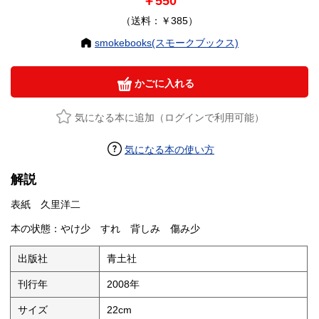
￥550
（送料：￥385）
smokebooks(スモークブックス)
かごに入れる
気になる本に追加（ログインで利用可能）
気になる本の使い方
解説
表紙 久里洋二
本の状態：やけ少 すれ 背しみ 傷み少
出版社
青土社
刊行年
2008年
サイズ
22cm