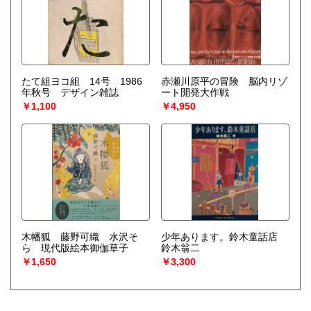
たて組ヨコ組 14号 1986
赤瀬川原平の冒険 脳内リゾ
年秋号 デザイン雑誌
ート開発大作戦
￥1,100
￥4,950
木幡狐 藤野可織 水沢そ
少年あります。鈴木童話店
ら 現代版絵本御伽草子
鈴木翁二
￥1,650
￥3,300