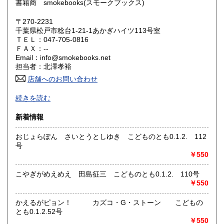
書籍商 smokebooks(スモークブックス)
鳥取県
島根県
385円
385円
〒270-2231
岡山県
広島県
385円
385円
千葉県松戸市稔台1-21-1あかぎハイツ113号室
ＴＥＬ：047-705-0816
山口県
徳島県
ＦＡＸ：--
385円
385円
Email：info@smokebooks.net
担当者：北澤孝裕
香川県
愛媛県
385円
385円
店舗へのお問い合わせ
高知県
福岡県
385円
385円
-
続きを読む
沿線名：武蔵野線
佐賀県
長崎県
385円
385円
新着情報
最寄駅：新八柱
営業時間：11:00~18:30
熊本県
大分県
385円
385円
おじょらぽん さいとうとしゆき こどものとも0.1.2. 112
定休日：木曜日
号
￥550
宮崎県
鹿児島県
書籍の買取について
385円
385円
店頭・出張・郵送買取り受け付けております。
こやぎがめえめえ 田島征三 こどものとも0.1.2. 110号
沖縄県
385円
お気軽にお問い合わせください。
￥550
かえるがピョン！ カズコ・G・ストーン こどもの
取り扱い分野
とも0.1.2.52号
哲学宗教、美術工芸、趣味、サブカルチャー、古書一般（そ
￥550