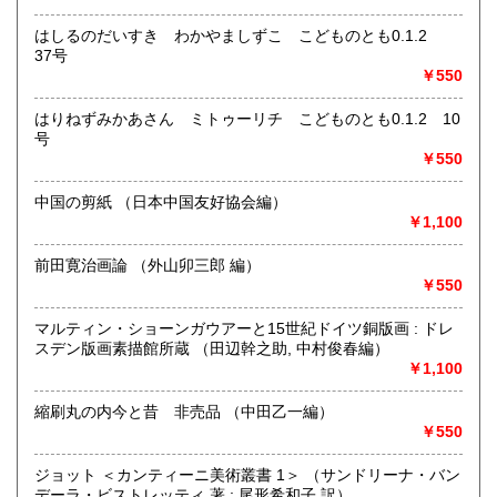
の他）
はしるのだいすき わかやましずこ こどものとも0.1.2
37号
￥550
はりねずみかあさん ミトゥーリチ こどものとも0.1.2 10
号
￥550
中国の剪紙 （日本中国友好協会編）
￥1,100
前田寛治画論 （外山卯三郎 編）
￥550
マルティン・ショーンガウアーと15世紀ドイツ銅版画 : ドレ
スデン版画素描館所蔵 （田辺幹之助, 中村俊春編）
￥1,100
縮刷丸の内今と昔 非売品 （中田乙一編）
￥550
ジョット ＜カンティーニ美術叢書 1＞ （サンドリーナ・バン
デーラ・ビストレッティ 著 ; 尾形希和子 訳）