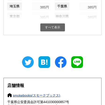
埼玉県
千葉県
385円
385円
東京都
神奈川県
385円
385円
新潟県
富山県
385円
すべて表示
385円
石川県
福井県
385円
385円
山梨県
長野県
385円
385円
岐阜県
静岡県
385円
385円
愛知県
三重県
385円
385円
滋賀県
京都府
385円
385円
店舗情報
大阪府
兵庫県
385円
385円
smokebooks(スモークブックス)
奈良県
和歌山県
385円
385円
千葉県公安委員会許可第441030000857号