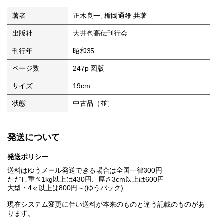
著者
正木良一, 楯岡通雄 共著
出版社
大井包高伝刊行会
刊行年
昭和35
ページ数
247p 図版
サイズ
19cm
状態
中古品（並）
発送について
発送ポリシー
送料はゆうメール発送できる場合は全国一律300円
ただし重さ1kg以上は430円、厚さ3cm以上は600円
大型・4㎏以上は800円～(ゆうパック)
現在システム変更に伴い送料が本来のものと違う記載のものがあ
ります。