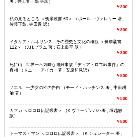
著 ; 井上究一郎 等訳）
￥300
私の見るところ ＜筑摩叢書 60＞ （ポール・ヴァレリー 著 ;
佐藤正彰, 寺田透 訳）
￥300
-
イタリア・ルネサンス : その歴史と文化の概観 ＜筑摩叢書
沿線名：-
122＞ （J.H.プラム 著 ; 石上良平 訳）
最寄駅：-
￥300
営業時間：13:00-19:00 (本は倉庫にあるため、店舗での購
入や受け取りご希望の場合は上記の「商品引渡し方法」をご
死に山 : 世界一不気味な遭難事故「ディアトロフ峠事件」の
覧ください)
真相 （ドニー・アイカー著 ; 安原和見訳）
定休日：なし
￥800
書籍の買取について
ノエル : 一少女の性の告白 （モード・ハッチンス 著 ; 中田耕
治 著）
内容によりますが全国出張いたします
￥500
取り扱い分野
カフカ ＜ロロロ伝記叢書＞ （K.ヴァーゲンバハ著 ; 塚越敏
古書一般（その他）
訳）
￥800
トーマス・マン ＜ロロロ伝記叢書＞ （K.シュレーター 著 ;