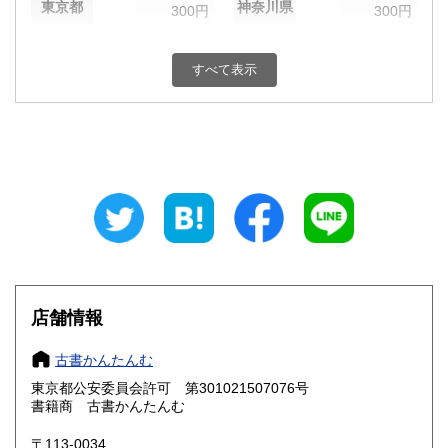
東京都
神奈川県
300円
300円
新潟県
富山県
300円
300円
すべて表示
石川県
福井県
300円
300円
山梨県
長野県
300円
300円
岐阜県
静岡県
300円
300円
愛知県
三重県
300円
300円
滋賀県
京都府
300円
300円
大阪府
兵庫県
300円
300円
店舗情報
奈良県
和歌山県
300円
300円
古書かんたんむ
東京都公安委員会許可 第301021507076号
鳥取県
島根県
300円
300円
書籍商 古書かんたんむ
岡山県
広島県
300円
300円
〒113-0034