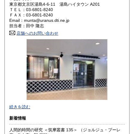
東京都文京区湯島4-6-11 湯島ハイタウン A201
ＴＥＬ：03-6801-8240
山口県
徳島県
300円
300円
ＦＡＸ：03-6801-8240
Email：munta@uranus.dti.ne.jp
香川県
愛媛県
300円
300円
担当者：田中 隆志
店舗へのお問い合わせ
高知県
福岡県
300円
300円
佐賀県
長崎県
300円
300円
熊本県
大分県
300円
300円
宮崎県
鹿児島県
300円
300円
沖縄県
300円
続きを読む
新着情報
人間的時間の研究 ＜筑摩叢書 135＞ （ジョルジュ・プーレ