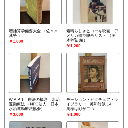
増補算学備要大全
（佐々木
素晴らしきヒコーキ映画 ア
其爭 ）
メリカ航空映画リスト
（茂
木幹弘 編）
￥1,000
￥1,200
W A P T 療法の概念 水治
モーション・ピクチュア・ラ
運動療法
（NPO法人 日本
イブラリー : 英和対訳 14
水治運動療法協会）
奥様は顔が二つ
￥3,000
￥1,000