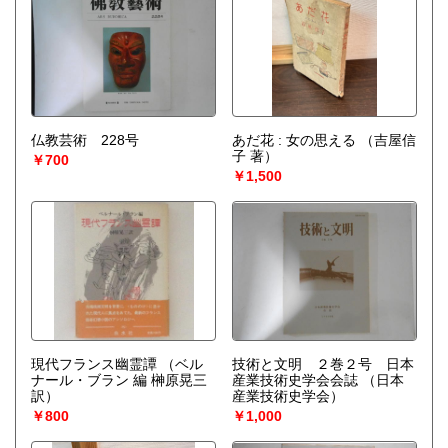
仏教芸術 228号
あだ花 : 女の思える
（吉屋信
子 著）
￥700
￥1,500
現代フランス幽霊譚
（ベル
技術と文明 ２巻２号 日本
ナール・ブラン 編 榊原晃三
産業技術史学会会誌
（日本
訳）
産業技術史学会）
￥800
￥1,000