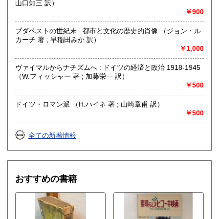
山口知三 訳）
￥900
ブダペストの世紀末 : 都市と文化の歴史的肖像 （ジョン・ル
カーチ 著 ; 早稲田みか 訳）
￥1,000
ヴァイマルからナチズムへ : ドイツの経済と政治 1918-1945
（W.フィッシャー 著 ; 加藤栄一 訳）
￥500
ドイツ・ロマン派 （H.ハイネ 著 ; 山崎章甫 訳）
￥500
全ての新着情報
おすすめの書籍