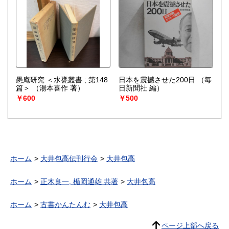
愚庵研究 ＜水甕叢書 ; 第148
日本を震撼させた200日
（毎
篇＞
（湯本喜作 著）
日新聞社 編）
￥600
￥500
ホーム
大井包高伝刊行会
大井包高
ホーム
正木良一, 楯岡通雄 共著
大井包高
ホーム
古書かんたんむ
大井包高
ページ上部へ戻る