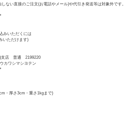
由しない直接のご注文(お電話やメール)や代引き発送等は対象外です。
*
振込みいただくには
込みいただけます)
支店 普通 2199220
ドウカワシマシヨテン
*
cm・厚さ3cm・重さ1kgまで)