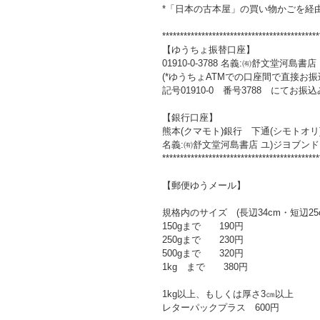
*「日本の古本屋」の買い物かごを経
********************************************
【ゆうちょ振替口座】
01910-0-3788 名義:㈲舒文堂河島書店
(*ゆうちょATMでの口座間で直接お
記号01910-0 番号3788 にてお振
【銀行口座】
熊本(クマモト)銀行 下通(シモトオリ)
名義:㈲舒文堂河島書店 ユ)ジヨブン
********************************************
【郵便ゆうメール】
規格内のサイズ (長辺34cm・短辺25
150gまで 190円
250gまで 230円
500gまで 320円
1kg まで 380円
1kg以上、もしくは厚さ3㎝以上
レターパックプラス 600円