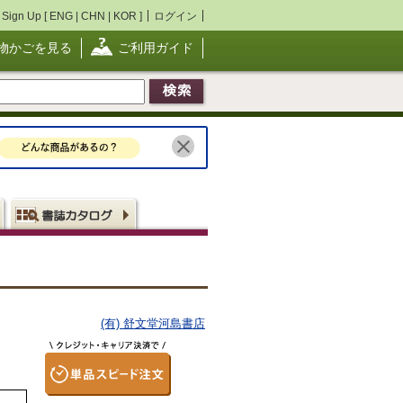
Sign Up [
ENG
|
CHN
|
KOR
]
ログイン
物かごを見る
ご利用ガイド
(有) 舒文堂河島書店