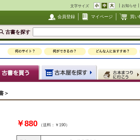
お知らせ
文字サイズ
会員登録
マイページ
買い
古書を探す
書＞
￥880
（送料：￥190）