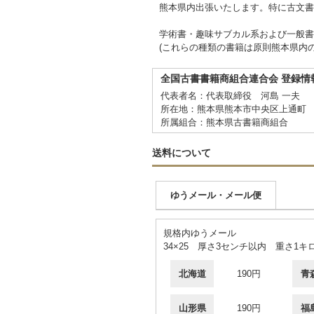
熊本県内出張いたします。特に古文書
学術書・趣味サブカル系および一般書
(これらの種類の書籍は原則熊本県内
全国古書書籍商組合連合会 登録情
代表者名：代表取締役 河島 一夫
所在地：熊本県熊本市中央区上通町 
所属組合：熊本県古書籍商組合
送料について
ゆうメール・メール便
規格内ゆうメール
34×25 厚さ3センチ以内 重さ1キ
北海道
190円
青
山形県
190円
福