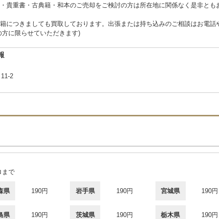
・貴重書・古典籍・和本のご売却をご検討の方は所在地に関係なく是非とも
籍につきましても買取しております。出張または持ち込みのご相談はお電話や
の方に限らせていただきます)
報
11-2
ロまで
森県
190円
岩手県
190円
宮城県
190円
島県
190円
茨城県
190円
栃木県
190円