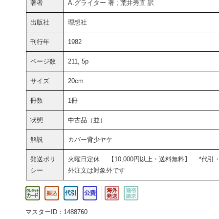
著者
A.グライター 著 ; 荒井秀直 訳
出版社
理想社
刊行年
1982
ページ数
211, 5p
サイズ
20cm
冊数
1冊
状態
中古品（並）
解説
カバー背少ヤケ
発送ポリ
火曜日定休 【10,000円以上・送料無料】 *代引
シー
外注文は対象外です
マスターID：1488760