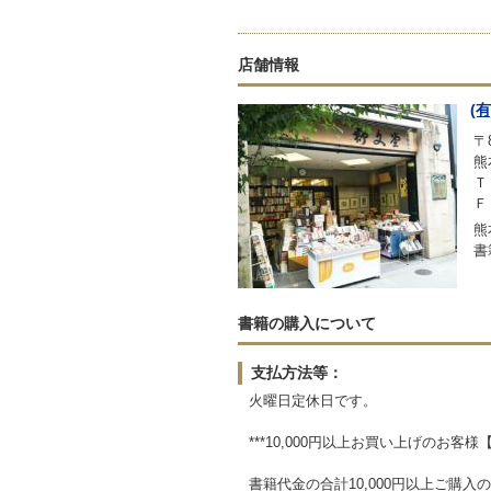
店舗情報
(
〒8
熊
Ｔ
Ｆ
熊
書
書籍の購入について
支払方法等：
火曜日定休日です。
***10,000円以上お買い上げのお客様
書籍代金の合計10,000円以上ご購