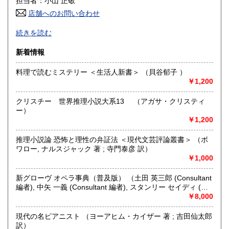
担当者：小山 正敬
店舗へのお問い合わせ
高知県
福岡県
600円
600円
お電話FAXでの在庫照会とご注文はお断りいたします。ご質
続きを読む
問等はメールではなく必ず日本の古本屋のサイトからお願い
佐賀県
長崎県
600円
600円
します。(公費後払い購入合計3000円未満の商品は公費購入
新着情報
をお受けできません)公費でのご注文も日本の古本屋のサイト
熊本県
大分県
600円
600円
からご注文お願いします。
料理で読むミステリー ＜生活人新書＞ （貝谷郁子 ）
当店では本の記事・内容についてのご質問にはお答えいたし
￥1,200
ませんので各自でご研究ください。又本のご質問も2回程度で
宮崎県
鹿児島県
600円
600円
ご容赦ください。
クリスチー 世界推理小説大系13 （アガサ・クリスティ
沖縄県
600円
ー）
沿線名：-
￥1,200
最寄駅：-
営業時間：店舗休業中
定休日：-
推理小説論 恐怖と理性の弁証法 ＜現代文芸評論叢書＞ （ボ
ワロー, ナルスジャック 著 ; 寺門泰彦 訳）
￥1,000
書籍の買取について
岡山県内・広島県東部地方出張します。品の内容をまたは
新グローヴ オペラ事典（普及版） （土田 英三郎 (Consultant
FAXでご連絡ください。百科辞典,文学全集、美術全集、古い
編者), 中矢 一義 (Consultant 編者), スタンリー セイディ (編
文庫は買い取りできません。
者)）
￥8,000
取り扱い分野
現代の名ピアニスト （ヨーアヒム・カイザー 著 ; 吉田仙太郎
訳）