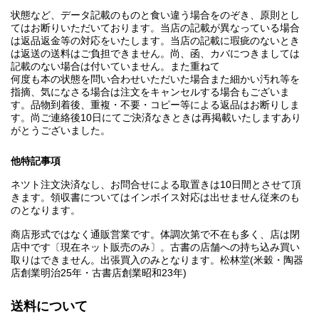
状態など、データ記載のものと食い違う場合をのぞき、原則とし
てはお断りいただいております。当店の記載が異なっている場合
は返品返金等の対応をいたします。当店の記載に瑕疵のないとき
は返送の送料はご負担できません。尚、函、カバにつきましては
記載のない場合は付いていません。また重ねて
何度も本の状態を問い合わせいただいた場合また細かい汚れ等を
指摘、気になさる場合は注文をキャンセルする場合もございま
す。品物到着後、重複・不要・コピー等による返品はお断りしま
す。尚ご連絡後10日にてご決済なきときは再掲載いたしますあり
がとうございました。
他特記事項
ネツト注文決済なし、お問合せによる取置きは10日間とさせて頂
きます。領収書についてはインボイス対応は出せません従来のも
のとなります。
商店形式ではなく通販営業です。体調次第で不在も多く、店は閉
店中です〔現在ネット販売のみ〕。古書の店舗への持ち込み買い
取りはできません。出張買入のみとなります。松林堂(米穀・陶器
店創業明治25年・古書店創業昭和23年)
送料について