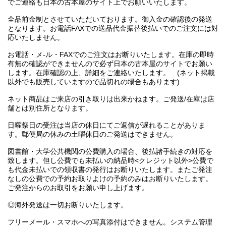
でご連絡も日本の古本屋のサイト上でお願いいたします。
全品前金制とさせていただいております。御入金の確認後の発送
となります。お電話FAXでの送品代金振替後払いでのご注文には対
応いたしません。
お電話・メ-ル・FAXでのご注文はお断りいたします。在庫の即時
有無の確認ができませんので必ず日本の古本屋のサイトでお願い
します。在庫確認の上、詳細をご連絡いたします。 (ネット掲載
以外でも販売していますので品切れの場合もあります)
ネット商品はご来店の引き取りは出来かねます。ご発送/在庫は店
舗とは別住所となります。
日曜祭日の受注は当店の休日にてご返信が遅れることがありま
す。郵便局の休みの土曜休日のご発送はできません。
図書館・大学公共機関の公費購入の場合、後払諸手続きの対応を
致します。但し公費でも未払いの納品時<クレジット以外>公費で
も代金未払いでの領収書の発行はお断りいたします。またご発注
なしの公費での予約お取りよけの予約のみはお断りいたします。
ご発注からのお取引をお願い申し上げます。
◎海外発送は一切お断りいたします。
フリーメール・スマホへの写真添付はできません。システム管理