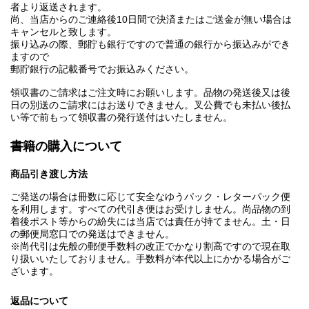
者より返送されます。
尚、当店からのご連絡後10日間で決済またはご送金が無い場合は
キャンセルと致します。
振り込みの際、郵貯も銀行ですので普通の銀行から振込みができ
ますので
郵貯銀行の記載番号でお振込みください。
領収書のご請求はご注文時にお願いします。品物の発送後又は後
日の別送のご請求にはお送りできません。叉公費でも未払い後払
い等で前もって領収書の発行送付はいたしません。
書籍の購入について
商品引き渡し方法
ご発送の場合は冊数に応じて安全なゆうパック・レターパック便
を利用します。すべての代引き便はお受けしません。尚品物の到
着後ポスト等からの紛失には当店では責任が持てません。土・日
の郵便局窓口での発送はできません。
※尚代引は先般の郵便手数料の改正でかなり割高ですので現在取
り扱いいたしておりません。手数料が本代以上にかかる場合がご
ざいます。
返品について