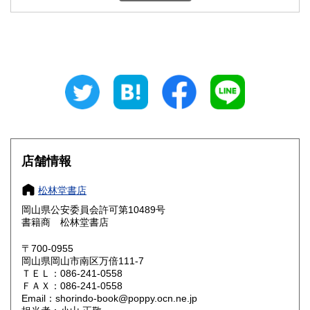
石川県
福井県
600円
600円
山梨県
長野県
600円
600円
岐阜県
静岡県
600円
600円
愛知県
三重県
600円
600円
滋賀県
京都府
600円
600円
大阪府
兵庫県
600円
600円
店舗情報
奈良県
和歌山県
600円
600円
松林堂書店
岡山県公安委員会許可第10489号
鳥取県
島根県
600円
600円
書籍商 松林堂書店
岡山県
広島県
600円
600円
〒700-0955
岡山県岡山市南区万倍111-7
ＴＥＬ：086-241-0558
山口県
徳島県
600円
600円
ＦＡＸ：086-241-0558
Email：shorindo-book@poppy.ocn.ne.jp
香川県
愛媛県
600円
600円