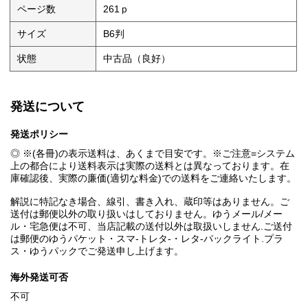
ページ数
261ｐ
サイズ
B6判
状態
中古品（良好）
発送について
発送ポリシー
◎ ※(各冊)の表示送料は、あくまで目安です。※ご注意=システム
上の都合により送料表示は実際の送料とは異なっております。在
庫確認後、実際の廉価(適切な料金)での送料をご連絡いたします。
解説に特記なき場合、線引、書き入れ、蔵印等はありません。ご
送付は郵便以外の取り扱いはしておりません。ゆうメール/メー
ル・宅急便は不可、当店記載の送付以外は取扱いしません.ご送付
は郵便のゆうパケット・スマ-トレタ-・レタ-パックライト.プラ
ス・ゆうパックでご発送申し上げます。
海外発送可否
不可