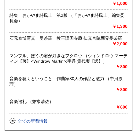
-
￥1,000
詩集 おかやま詩風土 第2版 （「おかやま詩風土」編集委
員会）
￥1,300
石元泰博写真 曼荼羅 教王護国寺蔵 伝真言院両界曼荼羅
￥2,000
マンブル、ぼくの肩が好きなフクロウ （ウィンドロウ マーテ
ィン【著】<Windrow Martin>;宇丹 貴代実【訳】）
￥800
音楽を聴くということ 作曲家30人の作品と魅力 （中河原
理）
￥800
音楽巡礼 （兼常清佐）
￥800
全ての新着情報