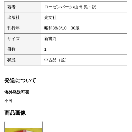
著者
ローゼンバーク/山田 晃・訳
出版社
光文社
刊行年
昭和38/3/10 30版
サイズ
新書判
冊数
1
状態
中古品（並）
発送について
海外発送可否
不可
商品画像