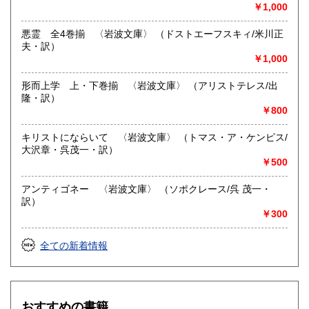
￥1,000
悪霊 全4巻揃 〈岩波文庫〉 （ドストエーフスキィ/米川正
夫・訳）
￥1,000
形而上学 上・下巻揃 〈岩波文庫〉 （アリストテレス/出
隆・訳）
￥800
キリストにならいて 〈岩波文庫〉 （トマス・ア・ケンピス/
大沢章・呉茂一・訳）
￥500
アンティゴネー 〈岩波文庫〉 （ソポクレース/呉 茂一・
訳）
￥300
全ての新着情報
おすすめの書籍