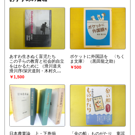
あすわ生きぬく盲児たち
ポケットに外国語を 〈ちく
この子らの教育と社会的自立
ま文庫〉
（黒田龍之助）
をはかるために
（滑川道夫
￥500
滑川序/深沢道則・木村久・
著）
￥1,500
日本農業論 上・下巻揃
「金の船」ものがたり 童謡