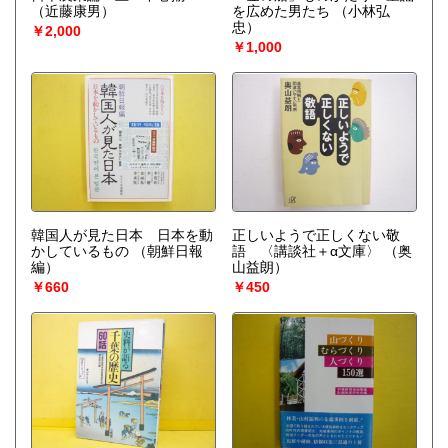
（近藤康男）
を広めた男たち
（小林弘
忠）
￥2,000
￥1,000
韓国人が見た日本 日本を動
正しいようで正しくない敬
かしているもの
（朝鮮日報
語 〈講談社＋α文庫〉
（奥
編）
山益朗）
￥660
￥450