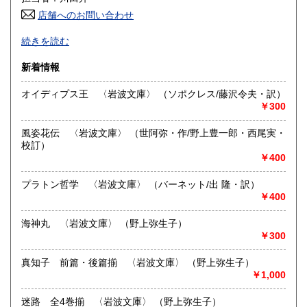
店舗へのお問い合わせ
高知県
福岡県
600円
600円
創業は昭和58年です。最近は古書の分野が増えました。迅
続きを読む
速な発送を心がけております。
佐賀県
長崎県
600円
600円
新着情報
沿線名：函館本線
熊本県
大分県
600円
600円
最寄駅：深川駅
オイディプス王 〈岩波文庫〉 （ソポクレス/藤沢令夫・訳）
営業時間：午前10時から午後6時
￥300
宮崎県
鹿児島県
定休日：月・火・水・木
600円
600円
風姿花伝 〈岩波文庫〉 （世阿弥・作/野上豊一郎・西尾実・
書籍の買取について
沖縄県
600円
校訂）
￥400
-
プラトン哲学 〈岩波文庫〉 （バーネット/出 隆・訳）
取り扱い分野
￥400
哲学宗教、社会科学、自然科学、美術工芸、古典籍、趣味、
古書一般（その他）
海神丸 〈岩波文庫〉 （野上弥生子）
全集 コミック 古マンガ
￥300
真知子 前篇・後篇揃 〈岩波文庫〉 （野上弥生子）
￥1,000
迷路 全4巻揃 〈岩波文庫〉 （野上弥生子）