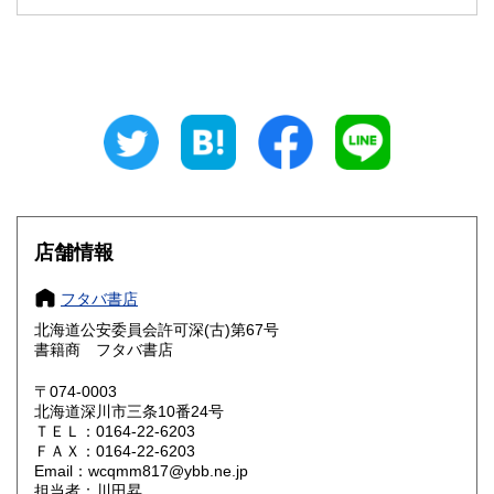
石川県
福井県
600円
600円
山梨県
長野県
600円
600円
岐阜県
静岡県
600円
600円
愛知県
三重県
600円
600円
滋賀県
京都府
600円
600円
大阪府
兵庫県
600円
600円
店舗情報
奈良県
和歌山県
600円
600円
フタバ書店
北海道公安委員会許可深(古)第67号
鳥取県
島根県
600円
600円
書籍商 フタバ書店
岡山県
広島県
600円
600円
〒074-0003
北海道深川市三条10番24号
ＴＥＬ：0164-22-6203
山口県
徳島県
600円
600円
ＦＡＸ：0164-22-6203
Email：wcqmm817@ybb.ne.jp
香川県
愛媛県
600円
600円
担当者：川田昇