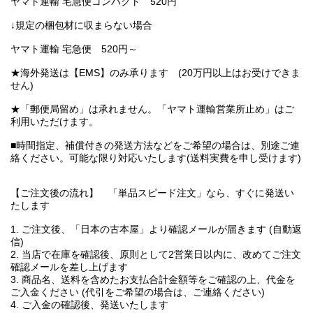
ヤマト運輸 宅急便コンパクト 520円
↓規定の梱包材に収まらない場合
ヤマト運輸 宅急便 520円～
★海外発送は【EMS】のみ承ります (20万円以上はお受けできま
せん)
★「郵便局留め」は承れません。「ヤマト運輸営業所止め」はご
利用いただけます。
■時間指定、補償付きの発送方法などをご希望の場合は、別途ご連
絡ください。可能な限り対応いたします(送料実費を申し受けます)
【ご注文後の流れ】 「単品スピード注文」なら、すぐに発送い
たします
1. ご注文後、「日本の古本屋」より確認メールが届きます (自動返
信)
2. 当店で在庫を確認後、原則として2営業日以内に、改めてご注文
確認メールを差し上げます
3. 商品名、送料を含めたお支払合計金額等をご確認の上、代金を
ご入金ください (代引をご希望の場合は、ご連絡ください)
4. ご入金の確認後、発送いたします