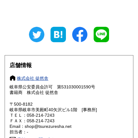
山梨県
長野県
300円
300円
岐阜県
静岡県
300円
300円
愛知県
三重県
300円
300円
滋賀県
京都府
300円
300円
大阪府
兵庫県
300円
300円
店舗情報
奈良県
和歌山県
300円
300円
株式会社 徒然舎
岐阜県公安委員会許可 第531030001590号
鳥取県
島根県
300円
300円
書籍商 株式会社 徒然舎
岡山県
広島県
300円
300円
〒500-8182
岐阜県岐阜市美殿町40矢沢ビル1階 [事務所]
ＴＥＬ：058-214-7243
山口県
徳島県
300円
300円
ＦＡＸ：058-214-7243
Email：shop@tsurezuresha.net
香川県
愛媛県
300円
300円
担当者：-