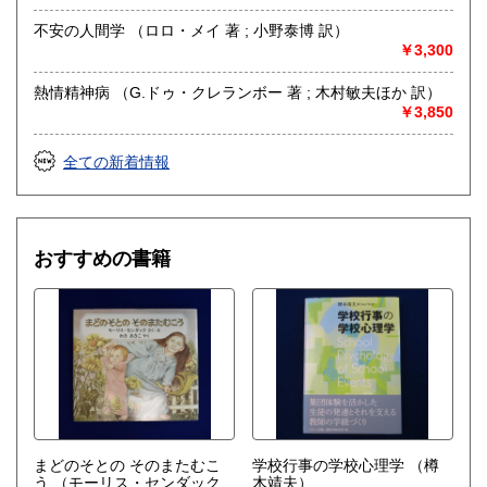
不安の人間学 （ロロ・メイ 著 ; 小野泰博 訳）
￥3,300
熱情精神病 （G.ドゥ・クレランボー 著 ; 木村敏夫ほか 訳）
￥3,850
全ての新着情報
おすすめの書籍
まどのそとの そのまたむこ
学校行事の学校心理学
（樽
う
（モーリス・センダック
木靖夫）