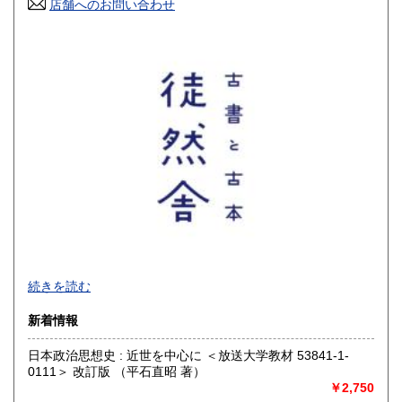
店舗へのお問い合わせ
高知県
福岡県
300円
300円
佐賀県
長崎県
300円
300円
熊本県
大分県
300円
300円
宮崎県
鹿児島県
300円
300円
沖縄県
300円
【 厚紙封筒＋OPP袋で丁寧梱包 / 公費歓迎 】
続きを読む
■公費購入のご相談などお問い合わせは、メールでお願いいた
新着情報
します
日本政治思想史 : 近世を中心に ＜放送大学教材 53841-1-
沿線名：-
0111＞ 改訂版 （平石直昭 著）
最寄駅：-
￥2,750
営業時間：-