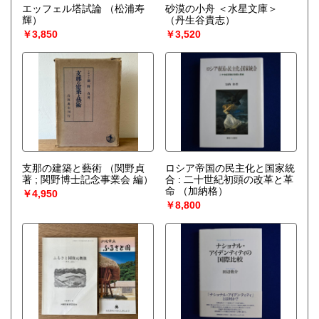
エッフェル塔試論
（松浦寿
砂漠の小舟 ＜水星文庫＞
輝）
（丹生谷貴志）
￥3,850
￥3,520
支那の建築と藝術
（関野貞
ロシア帝国の民主化と国家統
著 ; 関野博士記念事業会 編）
合 : 二十世紀初頭の改革と革
命
（加納格）
￥4,950
￥8,800