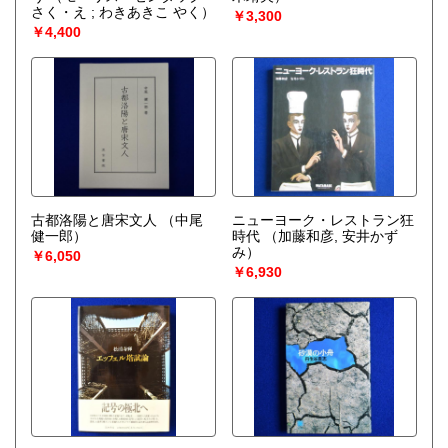
さく・え ; わきあきこ やく）
￥3,300
￥4,400
古都洛陽と唐宋文人
（中尾
ニューヨーク・レストラン狂
健一郎）
時代
（加藤和彦, 安井かず
み）
￥6,050
￥6,930