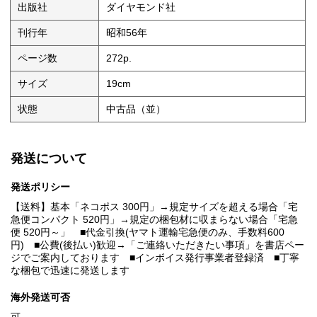
出版社
ダイヤモンド社
刊行年
昭和56年
ページ数
272p.
サイズ
19cm
状態
中古品（並）
発送について
発送ポリシー
【送料】基本「ネコポス 300円」→規定サイズを超える場合「宅
急便コンパクト 520円」→規定の梱包材に収まらない場合「宅急
便 520円～」 ■代金引換(ヤマト運輸宅急便のみ、手数料600
円) ■公費(後払い)歓迎→「ご連絡いただきたい事項」を書店ペー
ジでご案内しております ■インボイス発行事業者登録済 ■丁寧
な梱包で迅速に発送します
海外発送可否