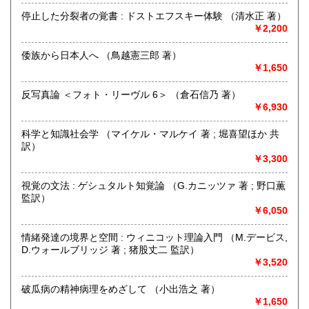
定休日：-
停止した分裂者の覚書 : ドストエフスキー体験 （清水正 著）
￥2,200
書籍の買取について
〈 人文書・美術書・専門書 〉
倭族から日本人へ （鳥越憲三郎 著）
￥1,650
【 全国 無料で出張買取いたします 】
反写真論 ＜フォト・リーヴル 6＞ （倉石信乃 著）
￥6,930
どうぞお気軽にお問い合わせください
☎買取受付フリーダイヤル 0120-989-307
科学と知識社会学 （マイケル・マルケイ 著 ; 堀喜望ほか 共
訳）
公式LINEアカウント 「徒然舎」 ございます
￥3,300
https://lin.ee/NDp1ENf
視覚の文法 : ゲシュタルト知覚論 （G.カニッツァ 著 ; 野口薫
取り扱い分野
監訳）
￥6,050
哲学宗教、社会科学、自然科学、美術工芸、国語国文、外国
文学、サブカルチャー、古書一般（その他）
情緒発達の境界と空間 : ウィニコット理論入門 （M.デービス,
人文書・美術書・専門書
D.ウォールブリッジ 著 ; 猪股丈二 監訳）
￥3,520
破瓜病の精神病理をめざして （小出浩之 著）
￥1,650