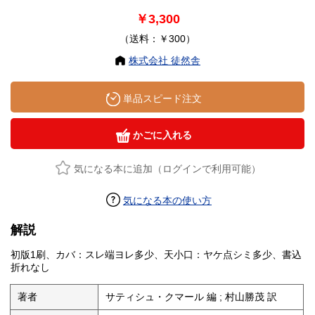
￥3,300
（送料：￥300）
株式会社 徒然舎
単品スピード注文
かごに入れる
気になる本に追加（ログインで利用可能）
気になる本の使い方
解説
初版1刷、カバ：スレ端ヨレ多少、天小口：ヤケ点シミ多少、書込
折れなし
著者
サティシュ・クマール 編 ; 村山勝茂 訳