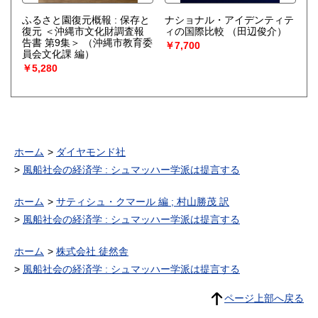
ふるさと園復元概報 : 保存と
ナショナル・アイデンティテ
復元 ＜沖縄市文化財調査報
ィの国際比較
（田辺俊介）
告書 第9集＞
（沖縄市教育委
￥7,700
員会文化課 編）
￥5,280
ホーム
ダイヤモンド社
風船社会の経済学 : シュマッハー学派は提言する
ホーム
サティシュ・クマール 編 ; 村山勝茂 訳
風船社会の経済学 : シュマッハー学派は提言する
ホーム
株式会社 徒然舎
風船社会の経済学 : シュマッハー学派は提言する
ページ上部へ戻る