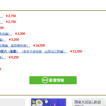
）
￥2,750
）
￥2,750
00
米吉編）
￥2,200
編）
￥2,200
松塘編 益田柳外画）
￥16,500
時双六（仮題）
（長谷川貞信画 山田治三郎編）
￥13,200
画）
￥8,250
0
新着情報