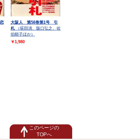
恋
大阪人 第58巻第1号 引
札
（荻田清、阪口弘之、佐
伯順子ほか）
￥1,980
このページの
TOPへ