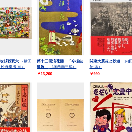
攻城戦双六
（横田
第十三回浪花踊 「今様虫
関東大震災と鉄道
（内
 松野奏風 画）
鳥歌」
（奥西節三編）
治 著）
￥13,200
￥990