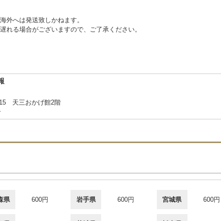
海外へは発送致しかねます。
遅れる場合がございますので、ご了承ください。
報
15 天三おかげ館2階
合
森県
600円
岩手県
600円
宮城県
600円