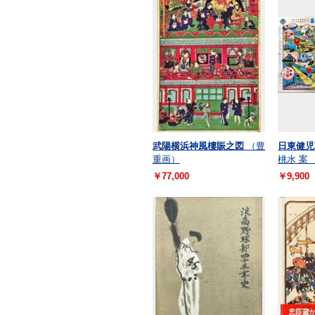
武陽横浜神風樓賑之図
（豊
日東健児
重画）
桃水 案
￥77,000
￥9,900