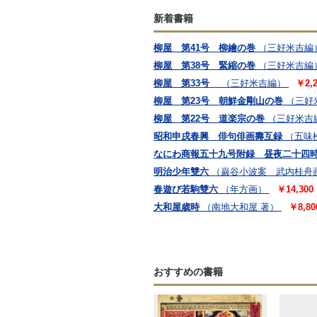
新着書籍
柳屋 第41号 柳繪の巻
（三好米吉編
柳屋 第38号 緊縮の巻
（三好米吉編
柳屋 第33号
（三好米吉編）
￥2,2
柳屋 第23号 朝鮮金剛山の巻
（三好
柳屋 第22号 道楽宗の巻
（三好米吉
昭和申戌春興 俳句俳画壽互録
（五味
なにわ商報五十九号附録 昼夜二十四
明治少年雙六
（巌谷小波案 武内桂舟
春遊び若駒雙六
（年方画）
￥14,300
大和屋歳時
（南地大和屋 著）
￥8,80
おすすめの書籍