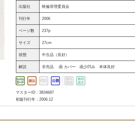
出版社
映倫管理委員会
刊行年
2006
ページ数
237p
サイズ
27cm
状態
中古品（良好）
解説
非売品 函 カバー 函少凹み 本体良好
マスターID：3834687
初版刊行年：2006.12