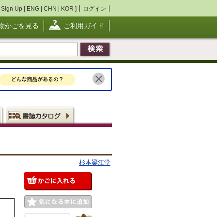
Sign Up [
ENG
|
CHN
|
KOR
]
ログイン
物かごを見る
ご利用ガイド
杉本梁江堂