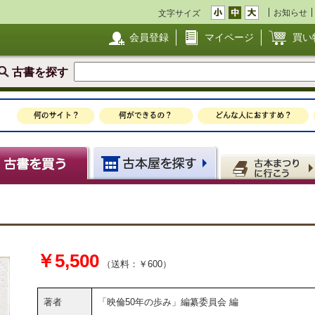
お知らせ
文字サイズ
会員登録
マイページ
買い
古書を探す
￥5,500
（送料：￥600）
著者
「映倫50年の歩み」編纂委員会 編