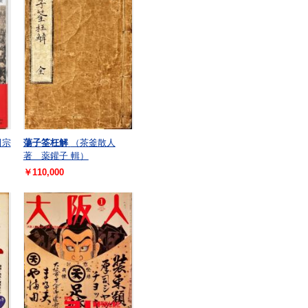
田宗
蕩子筌枉解
（茶釜散人
著 薬鑵子 輯）
￥110,000