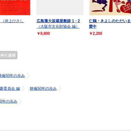
（井上ひさし
広島藩大坂蔵屋敷跡 1・2
仁鶴・きよしのただいま
（大阪市文化財協会 編）
愛中
￥8,800
￥2,200
映倫50年の歩み
纂委員会 編
映倫50年の歩み
50年の歩み