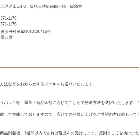
北区芝田1-1-3 阪急三番街南館一階 阪急古
71-1176
71-1176
会許可第621010120416号
本梁江堂
方法などをお知らせするメールをお送りいたします。
うパック等、重量・商品金額に応じてこちらで発送方法を選択いたします。
散して在庫しておりますので、店頭でのお買い上げをご希望の方は前もって
商品到着後、1週間以内であれば返品をお受けします。原則として交換はい