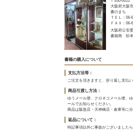
〒530-0012
大阪府大阪市
書のまち
ＴＥＬ：06-63
ＦＡＸ：06-63
大阪府公安委員
書籍商 杉
書籍の購入について
支払方法等：
ご注文を頂きますと、折り返し支払い
商品引渡し方法：
ゆうメール便、クロネコメール便、ゆ
ールでお知らせください。
商品は阪急店・天神橋店・倉庫等に分
返品について：
特記事項以外に事故がございましたら