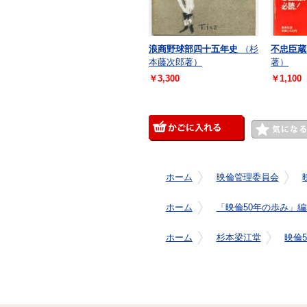
浪商野球部四十五年史
（杉
不忠臣蔵
本藤次郎著）
著）
￥3,300
￥1,100
ホーム
映倫管理委員会
ホーム
「映倫50年の歩み」編
ホーム
杉本梁江堂
映倫