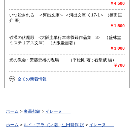
￥4,500
いつ殺される ＜河出文庫＞ ＜河出文庫 く17-1＞ （楠田匡
介 著）
￥1,500
砂漠の伏魔殿 <大阪圭単行本未収録作品集 3> （盛林堂
ミステリアス文庫） （大阪圭吉著）
￥3,000
光の教会 : 安藤忠雄の現場 （平松剛 著 ; 石堂威 編）
￥700
全ての新着情報
ホーム
奢霸都館
イレーヌ
ホーム
ルイ・アラゴン 著 ; 生田耕作 訳
イレーヌ