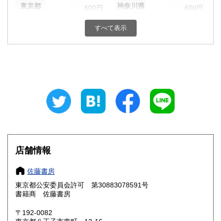
東京都
神奈川県
600円
600円
新潟県
富山県
すべて表示
600円
600円
石川県
福井県
600円
600円
山梨県
長野県
600円
600円
岐阜県
静岡県
600円
600円
愛知県
三重県
600円
600円
滋賀県
京都府
600円
600円
店舗情報
大阪府
兵庫県
600円
600円
佐藤書房
奈良県
和歌山県
600円
600円
東京都公安委員会許可 第30883078591号
書籍商 佐藤書房
鳥取県
島根県
600円
600円
〒192-0082
岡山県
広島県
600円
600円