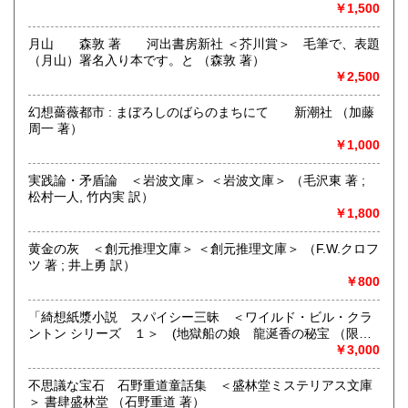
￥1,500
書籍の買取について
月山 森敦 著 河出書房新社 ＜芥川賞＞ 毛筆で、表題
（月山）署名入り本です。と （森敦 著）
出張買取も対応いたします(ダンボール2箱以上より)ジャンル
￥2,500
不問。まずは事前にご連絡の上ご相談くださいませ。
幻想薔薇都市 : まぼろしのばらのまちにて 新潮社 （加藤
取り扱い分野
周一 著）
哲学宗教、社会科学、美術工芸、外国文学、趣味、外国書、
￥1,000
サブカルチャー、古書一般（その他）
ミステリ、音楽
実践論・矛盾論 ＜岩波文庫＞ ＜岩波文庫＞ （毛沢東 著 ;
松村一人, 竹内実 訳）
￥1,800
黄金の灰 ＜創元推理文庫＞ ＜創元推理文庫＞ （F.W.クロフ
ツ 著 ; 井上勇 訳）
￥800
「綺想紙漿小説 スパイシー三昧 ＜ワイルド・ビル・クラ
ントン シリーズ １＞ (地獄船の娘 龍涎香の秘宝 （限定
１５０部） （ロバート・E・ハワード著 大綱鐵太郎 加藤
￥3,000
寛訳）
不思議な宝石 石野重道童話集 ＜盛林堂ミステリアス文庫
＞ 書肆盛林堂 （石野重道 著）