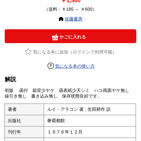
￥1,500
（送料：￥185 ～ ￥600）
佐藤書房
かごに入れる
気になる本に追加（ログインで利用可能）
気になる本の使い方
解説
初版 函付 箱背少ヤケ 函表紙少天シミ ハコ両面ヤケ無し
線引き無し 書き込み無し 保存状態良好です。
著者
ルイ・アラゴン 著 ; 生田耕作 訳
出版社
奢霸都館
刊行年
１９７６年１２月