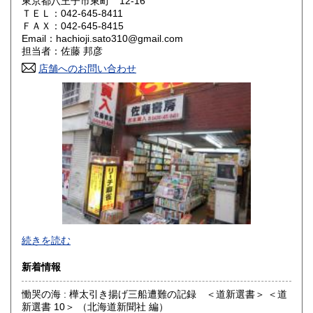
東京都八王子市東町 12-16
ＴＥＬ：042-645-8411
ＦＡＸ：042-645-8415
山口県
徳島県
600円
600円
Email：hachioji.sato310@gmail.com
担当者：佐藤 邦彦
香川県
愛媛県
600円
600円
店舗へのお問い合わせ
高知県
福岡県
600円
600円
佐賀県
長崎県
600円
600円
熊本県
大分県
600円
600円
宮崎県
鹿児島県
600円
600円
沖縄県
600円
店頭では漫画の他、文学・美術・音楽・幻想・探偵・大衆も
続きを読む
の等取り揃えております。是非一度お立ち寄り下さい。
新着情報
沿線名：中央線・京王線
最寄駅：八王子駅北口徒歩3分、京王八王子駅徒歩5分
慟哭の海 : 樺太引き揚げ三船遭難の記録 ＜道新選書＞ ＜道
営業時間：11:00〜20:00
新選書 10＞ （北海道新聞社 編）
定休日：12/31〜1/3