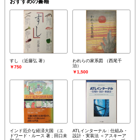
おすすめの書籍
すし
（近藤弘 著）
われらの家系図
（西尾千
治）
￥750
￥1,500
インド厄介な経済大国
（エ
ATLインターナル : 仕組み・
ドワード・ルース 著 ; 田口未
設計・実装法 ＜アスキーア