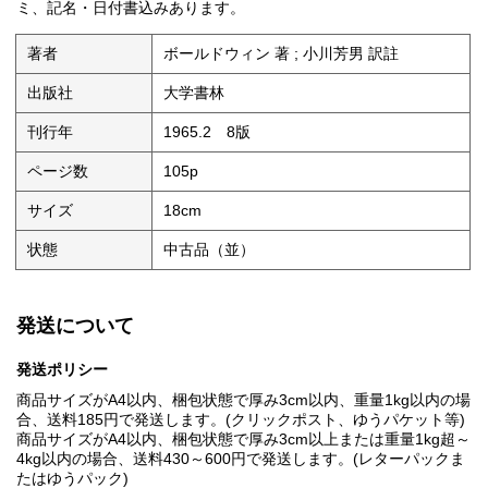
ミ、記名・日付書込みあります。
著者
ボールドウィン 著 ; 小川芳男 訳註
出版社
大学書林
刊行年
1965.2 8版
ページ数
105p
サイズ
18cm
状態
中古品（並）
発送について
発送ポリシー
商品サイズがA4以内、梱包状態で厚み3cm以内、重量1kg以内の場
合、送料185円で発送します。(クリックポスト、ゆうパケット等)
商品サイズがA4以内、梱包状態で厚み3cm以上または重量1kg超～
4kg以内の場合、送料430～600円で発送します。(レターパックま
たはゆうパック)