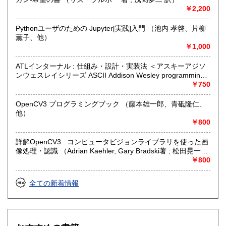
￥2,200
Pythonユーザのための Jupyter[実践]入門 （池内 孝啓、片柳
薫子、他）
￥1,000
ATLインターナル : 仕組み・設計・実装法 ＜アスキーアジソ
ンウェスレイシリーズ ASCII Addison Wesley programming
series＞ （Brent Rector, Chris Sells 著 ; QUIPU LLC 訳）
￥750
OpenCV3 プログラミングブック （藤本雄一郎、青砥隆仁、
他）
￥800
詳解OpenCV3 : コンピュータビジョンライブラリを使った画
像処理・認識 （Adrian Kaehler, Gary Bradski著 ; 松田晃一
訳）
￥800
全ての新着情報