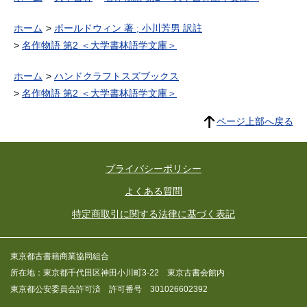
ホーム
ボールドウィン 著 ; 小川芳男 訳註
名作物語 第2 ＜大学書林語学文庫＞
ホーム
ハンドクラフトスズブックス
名作物語 第2 ＜大学書林語学文庫＞
ページ上部へ戻る
プライバシーポリシー
よくある質問
特定商取引に関する法律に基づく表記
東京都古書籍商業協同組合
所在地：東京都千代田区神田小川町3-22 東京古書会館内
東京都公安委員会許可済 許可番号 301026602392