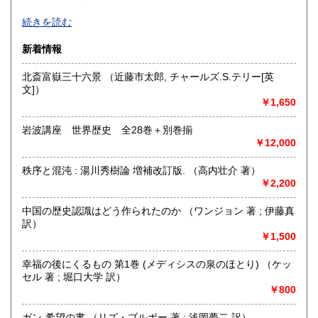
高知県
福岡県
185円
185円
「作って、遊んで、学ぶ」をテーマにしたオンラインブック
続きを読む
ストアです。
佐賀県
長崎県
185円
185円
工作や工芸、美術など、ものづくりを楽しむ本を中心に、多
新着情報
彩なジャンルを取り扱っております。
熊本県
大分県
185円
185円
北斎富嶽三十六景 （近藤市太郎, チャールズ.S.テリー[英
沿線名：-
文]）
宮崎県
鹿児島県
最寄駅：-
185円
185円
￥1,650
営業時間：9:00-17:00
定休日：不定休
沖縄県
185円
岩波講座 世界歴史 全28巻＋別巻揃
￥12,000
書籍の買取について
出張買取、宅配買取を行っています。
秩序と混沌 : 湯川秀樹論 増補改訂版. （高内壮介 著）
出張買取エリアは、宮城県の仙南地域、福島県の県北地域と
￥2,200
しております。その他の近隣地域の方で出張買取をご希望の
方はご相談ください。
中国の歴史認識はどう作られたのか （ワンジョン 著 ; 伊藤真
訳）
￥1,500
取り扱い分野
歴史、自然科学、美術工芸、趣味、サブカルチャー、古書一
幸福の後にくるもの 第1巻 (メディシスの泉のほとり) （ケッ
般（その他）
セル 著 ; 堀口大学 訳）
￥800
ガン-希望の書 （リズ・ブルボー 著 ; 浅岡夢二 訳）