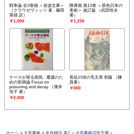
戦争論 全3巻揃 ＜岩波文庫＞
障屏画 第13巻 ＜原色日本の
（クラウゼヴィッツ 著 ; 篠田
美術＞ 改訂版
（武田恒夫
英雄 訳）
著）
￥1,000
￥1,250
ナースが視る病気 : 看護のた
長征の頃の毛主席 初版
（陳
めの疾病論 Focus on
昌泰）
poisoning and decay
（薄井
￥800
坦子 著）
￥2,000
ホーム
大学書林
名作物語 第2 ＜大学書林語学文庫＞