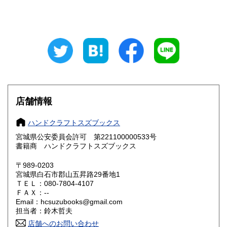
山梨県
長野県
185円
185円
岐阜県
静岡県
185円
185円
愛知県
三重県
185円
185円
滋賀県
京都府
185円
185円
大阪府
兵庫県
185円
185円
店舗情報
奈良県
和歌山県
185円
185円
ハンドクラフトスズブックス
宮城県公安委員会許可 第221100000533号
鳥取県
島根県
185円
185円
書籍商 ハンドクラフトスズブックス
岡山県
広島県
185円
185円
〒989-0203
宮城県白石市郡山五昇路29番地1
ＴＥＬ：080-7804-4107
山口県
徳島県
185円
185円
ＦＡＸ：--
Email：hcsuzubooks@gmail.com
香川県
愛媛県
185円
185円
担当者：鈴木哲夫
店舗へのお問い合わせ