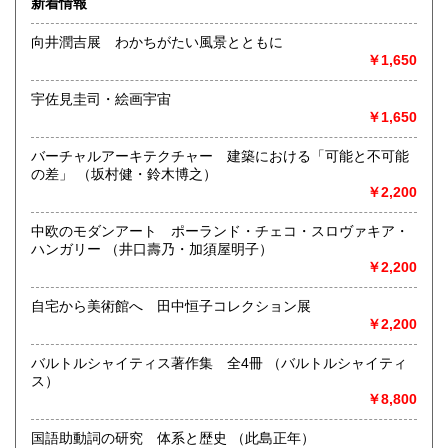
新着情報
向井潤吉展 わかちがたい風景とともに
￥1,650
宇佐見圭司・絵画宇宙
￥1,650
バーチャルアーキテクチャー 建築における「可能と不可能
◆本の在庫について◆
の差」 （坂村健・鈴木博之）
当店に在庫している本はほぼ別棟倉庫に保管していますの
￥2,200
で、性急なお求めにはご対応致し兼ねます。ご来店にてお求
めになりたい場合は事前にご一報下さいませ。
中欧のモダンアート ポーランド・チェコ・スロヴァキア・
ハンガリー （井口壽乃・加須屋明子）
沿線名：-
￥2,200
最寄駅：-
営業時間：平日・土・祝10時半～18時
自宅から美術館へ 田中恒子コレクション展
定休日：日曜日
￥2,200
書籍の買取について
バルトルシャイティス著作集 全4冊 （バルトルシャイティ
ス）
-
￥8,800
取り扱い分野
国語助動詞の研究 体系と歴史 （此島正年）