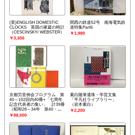
(英)ENGLISH DOMESTIC
関西の鉄道52号 南海電気鉄
CLOCKS 英国の家庭の時計
道特集Part6
（CESCINSKY/ WEBSTER）
￥1,980
￥3,300
京都労音例会プログラム 第
素白随筆遺珠・学芸文集
40～102回内40冊+「七周年
「平凡社ライブラリー」
記念代表者の集い」 計39冊
（岩本素白）
（昭和28～34年 第40・
￥2,200
42・43・45・48・51～54・
￥88,000
56～59・61・62・64～68・
70・71・76～79・84～96・
100・102回）