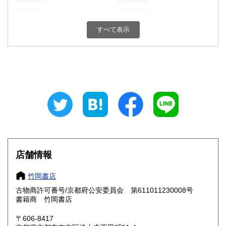
東京都
神奈川県
550円
550円
すべて表示
新潟県
富山県
550円
550円
石川県
福井県
550円
550円
山梨県
長野県
550円
550円
岐阜県
静岡県
550円
550円
愛知県
三重県
550円
550円
滋賀県
京都府
550円
550円
店舗情報
大阪府
兵庫県
550円
550円
竹岡書店
奈良県
和歌山県
古物商許可番号/京都府公安委員会 第611011230008号
550円
550円
書籍商 竹岡書店
鳥取県
島根県
550円
550円
〒606-8417