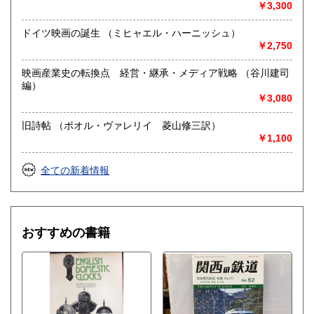
総記、哲学宗教、歴史、社会科学、自然科学、美術工芸、国
￥3,300
語国文、外国文学、近代文献、趣味、外国書、サブカルチャ
ー、古書一般（その他）
ドイツ映画の誕生 （ミヒャエル・ハーニッシュ）
￥2,750
映画産業史の転換点 経営・継承・メディア戦略 （谷川建司
編）
￥3,080
旧詩帖 （ポオル・ヴァレリイ 菱山修三訳）
￥1,100
全ての新着情報
おすすめの書籍