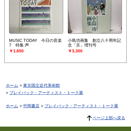
MUSIC TODAY 今日の音楽
小島功画集 創立八十周年記
7 特集:声
念「京」増刊号
￥1,650
￥3,300
ホーム
東京国立近代美術館
プレイバック・アーティスト・トーク展
ホーム
竹岡書店
プレイバック・アーティスト・トーク展
ページ上部へ戻る