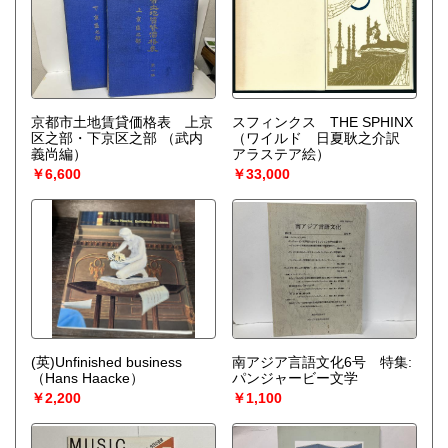
京都市土地賃貸価格表 上京
スフィンクス THE SPHINX
区之部・下京区之部
（武内
（ワイルド 日夏耿之介訳
義尚編）
アラステア絵）
￥6,600
￥33,000
(英)Unfinished business
南アジア言語文化6号 特集:
（Hans Haacke）
パンジャービー文学
￥2,200
￥1,100