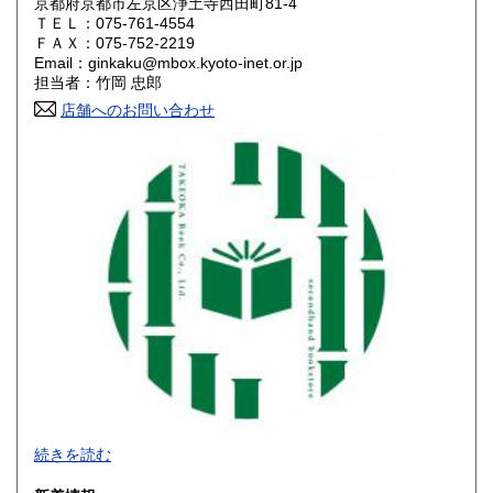
京都府京都市左京区浄土寺西田町81-4
岡山県
広島県
550円
550円
ＴＥＬ：075-761-4554
ＦＡＸ：075-752-2219
Email：ginkaku@mbox.kyoto-inet.or.jp
山口県
徳島県
550円
550円
担当者：竹岡 忠郎
香川県
店舗へのお問い合わせ
愛媛県
550円
550円
高知県
福岡県
550円
600円
佐賀県
長崎県
600円
600円
熊本県
大分県
600円
600円
宮崎県
鹿児島県
600円
600円
沖縄県
1,600円
続きを読む