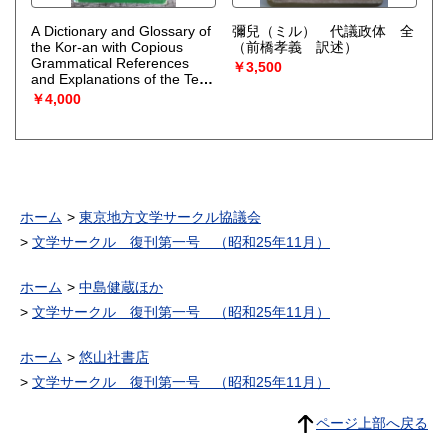
A Dictionary and Glossary of
彌兒（ミル） 代議政体 全
the Kor-an with Copious
（前橋孝義 訳述）
Grammatical References
￥3,500
and Explanations of the Text
（John Penrice）
￥4,000
ホーム
東京地方文学サークル協議会
文学サークル 復刊第一号 （昭和25年11月）
ホーム
中島健蔵ほか
文学サークル 復刊第一号 （昭和25年11月）
ホーム
悠山社書店
文学サークル 復刊第一号 （昭和25年11月）
ページ上部へ戻る