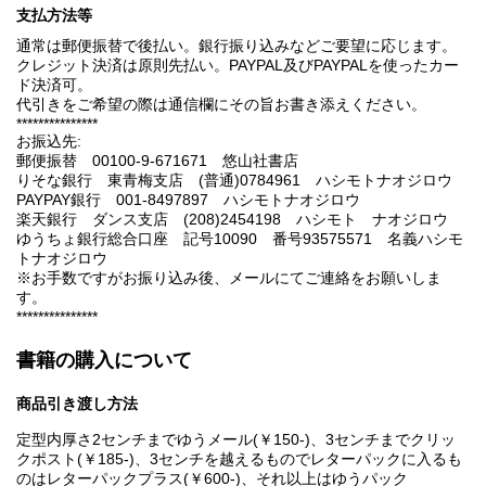
支払方法等
通常は郵便振替で後払い。銀行振り込みなどご要望に応じます。
クレジット決済は原則先払い。PAYPAL及びPAYPALを使ったカー
ド決済可。
代引きをご希望の際は通信欄にその旨お書き添えください。
***************
お振込先:
郵便振替 00100-9-671671 悠山社書店
りそな銀行 東青梅支店 (普通)0784961 ハシモトナオジロウ
PAYPAY銀行 001-8497897 ハシモトナオジロウ
楽天銀行 ダンス支店 (208)2454198 ハシモト ナオジロウ
ゆうちょ銀行総合口座 記号10090 番号93575571 名義ハシモ
トナオジロウ
※お手数ですがお振り込み後、メールにてご連絡をお願いしま
す。
***************
書籍の購入について
商品引き渡し方法
定型内厚さ2センチまでゆうメール(￥150-)、3センチまでクリッ
クポスト(￥185-)、3センチを越えるものでレターパックに入るも
のはレターパックプラス(￥600-)、それ以上はゆうパック