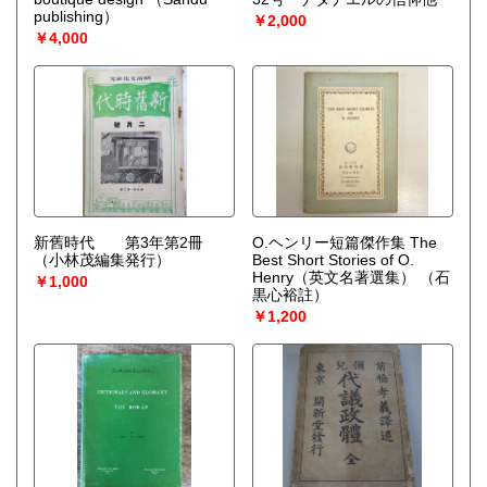
publishing）
￥2,000
￥4,000
新舊時代 第3年第2冊
O.ヘンリー短篇傑作集 The
（小林茂編集発行）
Best Short Stories of O.
Henry（英文名著選集）
（石
￥1,000
黒心裕註）
￥1,200