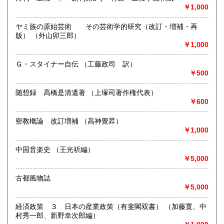
沖縄県
1,600円
￥1,000
専門書、雑誌、資料買い入れしております。
ご相談ください。
ヤミ族の原始芸術 その芸術学的研究（改訂・増補・再
版） （外山卯三郎）
取り扱い分野
￥1,000
哲学宗教、歴史、社会科学、自然科学、古書一般（その他）
店主の目にとまったものこれからとまるもの
Ｇ・スタイナー自伝 （工藤政司 訳）
￥500
随想録 高橋是清遺著 （上塚司著作権代表）
￥600
密教概論 改訂増補 （高神覺昇）
￥1,000
中国音楽史 （王光祈編）
￥5,000
古都風物誌
￥5,000
経済政策 ３ 日本の産業政策（有斐閣双書） （加藤寛、中
村秀一郎、新野幸次郎編）