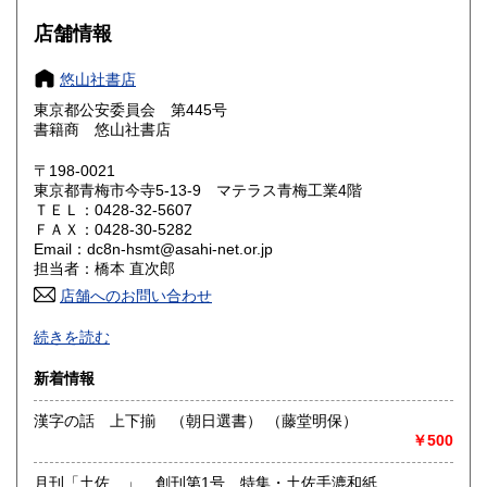
大阪府
兵庫県
1,600円
1,600円
店舗情報
奈良県
和歌山県
1,600円
1,600円
悠山社書店
東京都公安委員会 第445号
鳥取県
島根県
1,600円
1,600円
書籍商 悠山社書店
岡山県
広島県
1,600円
1,600円
〒198-0021
東京都青梅市今寺5-13-9 マテラス青梅工業4階
ＴＥＬ：0428-32-5607
山口県
徳島県
1,600円
1,600円
ＦＡＸ：0428-30-5282
Email：dc8n-hsmt@asahi-net.or.jp
香川県
愛媛県
1,600円
1,600円
担当者：橋本 直次郎
店舗へのお問い合わせ
高知県
福岡県
1,600円
1,600円
誠実・迅速
続きを読む
佐賀県
長崎県
1,600円
1,600円
沿線名：青梅線
新着情報
最寄駅：小作駅
熊本県
大分県
1,600円
1,600円
営業時間：am.9〜pm.5
漢字の話 上下揃 （朝日選書） （藤堂明保）
定休日：特になし
￥500
宮崎県
鹿児島県
1,600円
1,600円
書籍の買取について
月刊「土佐 」 創刊第1号 特集・土佐手漉和紙