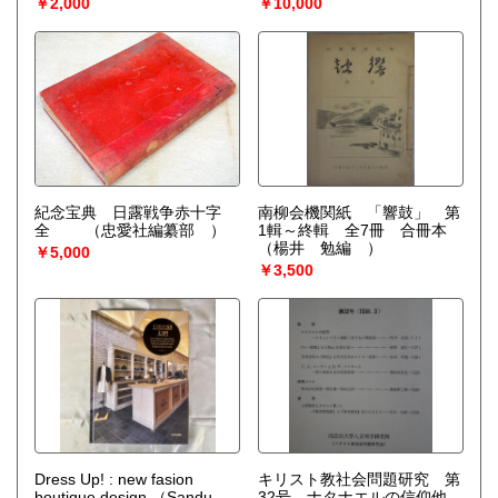
￥2,000
￥10,000
Ullmann）
verlorengegangenen,
angefangenen, bertragenen,
zweifelhaften und
unterschobenen
Kompositionen
（ K chel,
Ludwig Ritter von）
紀念宝典 日露戦争赤十字
南柳会機関紙 「響鼓」 第
全
（忠愛社編纂部 ）
1輯～終輯 全7冊 合冊本
（楊井 勉編 ）
￥5,000
￥3,500
Dress Up! : new fasion
キリスト教社会問題研究 第
boutique design
（Sandu
32号 ナタナエルの信仰他