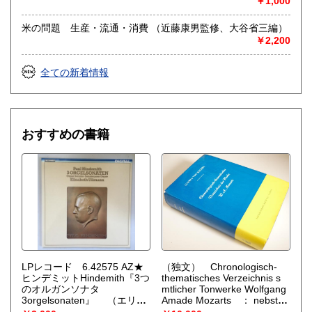
￥1,000
米の問題 生産・流通・消費 （近藤康男監修、大谷省三編）
￥2,200
全ての新着情報
おすすめの書籍
LPレコード 6.42575 AZ★
（独文） Chronologisch-
ヒンデミットHindemith『3つ
thematisches Verzeichnis s
のオルガンソナタ
mtlicher Tonwerke Wolfgang
3orgelsonaten』
（エリザ
Amade Mozarts ： nebst
ベス・ウルマンElisabeth
Angabe der