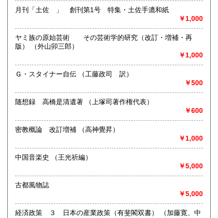
書籍の買取について
月刊「土佐 」 創刊第1号 特集・土佐手漉和紙
沖縄県
1,600円
￥1,000
専門書、雑誌、資料買い入れしております。
ご相談ください。
ヤミ族の原始芸術 その芸術学的研究（改訂・増補・再
版） （外山卯三郎）
取り扱い分野
￥1,000
哲学宗教、歴史、社会科学、自然科学、古書一般（その他）
店主の目にとまったものこれからとまるもの
Ｇ・スタイナー自伝 （工藤政司 訳）
￥500
随想録 高橋是清遺著 （上塚司著作権代表）
￥600
密教概論 改訂増補 （高神覺昇）
￥1,000
中国音楽史 （王光祈編）
￥5,000
古都風物誌
￥5,000
経済政策 ３ 日本の産業政策（有斐閣双書） （加藤寛、中