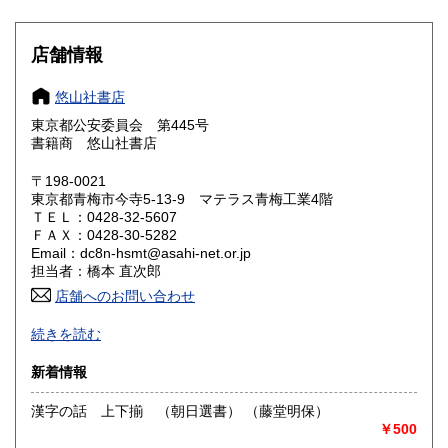
滋賀県
京都府
1,600円
1,600円
大阪府
兵庫県
1,600円
1,600円
店舗情報
奈良県
和歌山県
1,600円
1,600円
悠山社書店
東京都公安委員会 第445号
鳥取県
島根県
1,600円
1,600円
書籍商 悠山社書店
岡山県
広島県
1,600円
1,600円
〒198-0021
東京都青梅市今寺5-13-9 マテラス青梅工業4階
ＴＥＬ：0428-32-5607
山口県
徳島県
1,600円
1,600円
ＦＡＸ：0428-30-5282
Email：dc8n-hsmt@asahi-net.or.jp
香川県
愛媛県
1,600円
1,600円
担当者：橋本 直次郎
店舗へのお問い合わせ
高知県
福岡県
1,600円
1,600円
誠実・迅速
続きを読む
佐賀県
長崎県
1,600円
1,600円
沿線名：青梅線
新着情報
最寄駅：小作駅
熊本県
大分県
1,600円
1,600円
営業時間：am.9〜pm.5
漢字の話 上下揃 （朝日選書） （藤堂明保）
定休日：特になし
￥500
宮崎県
鹿児島県
1,600円
1,600円