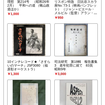
理想 第214号 （昭和26年
リスボン特急 日比谷スカラ
2月） 平和への道
（蝋山政
座No.'73-1（映画パンフレッ
道ほか）
ト）
（ジャン＝ピエール・
メルビル（監督）アラン・ド
￥1,000
ロン（出演））
￥950
10インチレコード★『さすら
司法研究 第18輯 報告書集
いのマーチ』JSP3080
（福
3 老年犯罪に就て 83頁
原彰オーケストラ）
昭和9年
￥1,300
￥3,000