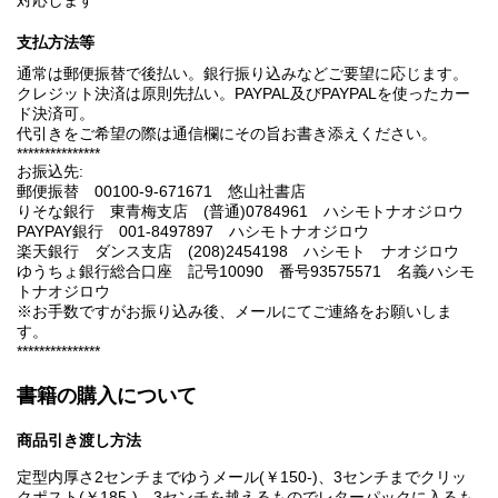
対応します
支払方法等
通常は郵便振替で後払い。銀行振り込みなどご要望に応じます。
クレジット決済は原則先払い。PAYPAL及びPAYPALを使ったカー
ド決済可。
代引きをご希望の際は通信欄にその旨お書き添えください。
***************
お振込先:
郵便振替 00100-9-671671 悠山社書店
りそな銀行 東青梅支店 (普通)0784961 ハシモトナオジロウ
PAYPAY銀行 001-8497897 ハシモトナオジロウ
楽天銀行 ダンス支店 (208)2454198 ハシモト ナオジロウ
ゆうちょ銀行総合口座 記号10090 番号93575571 名義ハシモ
トナオジロウ
※お手数ですがお振り込み後、メールにてご連絡をお願いしま
す。
***************
書籍の購入について
商品引き渡し方法
定型内厚さ2センチまでゆうメール(￥150-)、3センチまでクリッ
クポスト(￥185-)、3センチを越えるものでレターパックに入るも