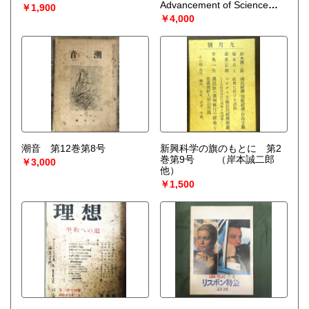
Advancement of Science
￥1,900
（Jack Morrell, Arnold
￥4,000
Thackray）
潮音 第12巻第8号
新興科学の旗のもとに 第2
巻第9号
（岸本誠二郎
￥3,000
他）
￥1,500