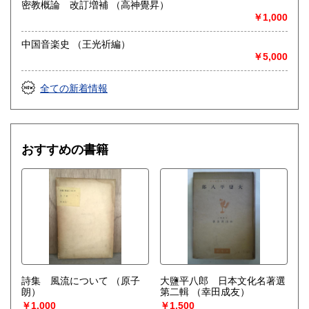
密教概論 改訂増補 （高神覺昇）
￥1,000
中国音楽史 （王光祈編）
￥5,000
全ての新着情報
おすすめの書籍
詩集 風流について
（原子
大鹽平八郎 日本文化名著選
朗）
第二輯
（幸田成友）
￥1,000
￥1,500