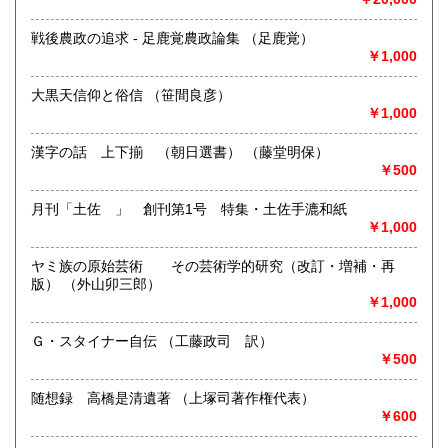
書籍の買取について
沖縄県
1,600円
戦後農政の追求 - 足鹿覚農政論集 （足鹿覚）
専門書、雑誌、資料買い入れしております。
￥1,000
ご相談ください。
大黒天信仰と俗信 （笹間良彦）
取り扱い分野
￥1,000
哲学宗教、歴史、社会科学、自然科学、古書一般（その他）
店主の目にとまったものこれからとまるもの
漢字の話 上下揃 （朝日選書） （藤堂明保）
￥500
月刊「土佐 」 創刊第1号 特集・土佐手漉和紙
￥1,000
ヤミ族の原始芸術 その芸術学的研究（改訂・増補・再
版） （外山卯三郎）
￥1,000
Ｇ・スタイナー自伝 （工藤政司 訳）
￥500
随想録 高橋是清遺著 （上塚司著作権代表）
￥600