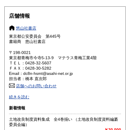
滋賀県
京都府
1,600円
1,600円
大阪府
兵庫県
1,600円
1,600円
店舗情報
奈良県
和歌山県
1,600円
1,600円
悠山社書店
東京都公安委員会 第445号
鳥取県
島根県
1,600円
1,600円
書籍商 悠山社書店
岡山県
広島県
1,600円
1,600円
〒198-0021
東京都青梅市今寺5-13-9 マテラス青梅工業4階
ＴＥＬ：0428-32-5607
山口県
徳島県
1,600円
1,600円
ＦＡＸ：0428-30-5282
Email：dc8n-hsmt@asahi-net.or.jp
香川県
愛媛県
1,600円
1,600円
担当者：橋本 直次郎
店舗へのお問い合わせ
高知県
福岡県
1,600円
1,600円
誠実・迅速
続きを読む
佐賀県
長崎県
1,600円
1,600円
沿線名：青梅線
新着情報
最寄駅：小作駅
熊本県
大分県
1,600円
1,600円
営業時間：am.9〜pm.5
土地改良制度資料集成 全4巻揃い （土地改良制度資料編纂
定休日：特になし
委員会編）
宮崎県
鹿児島県
1,600円
1,600円
￥20,000