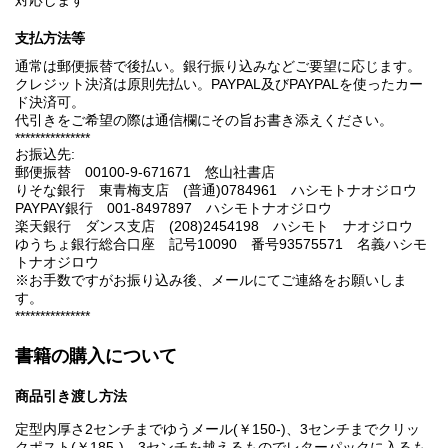
対応します
支払方法等
通常は郵便振替で後払い。銀行振り込みなどご要望に応じます。
クレジット決済は原則先払い。PAYPAL及びPAYPALを使ったカー
ド決済可。
代引きをご希望の際は通信欄にその旨お書き添えください。
***************
お振込先:
郵便振替 00100-9-671671 悠山社書店
りそな銀行 東青梅支店 (普通)0784961 ハシモトナオジロウ
PAYPAY銀行 001-8497897 ハシモトナオジロウ
楽天銀行 ダンス支店 (208)2454198 ハシモト ナオジロウ
ゆうちょ銀行総合口座 記号10090 番号93575571 名義ハシモ
トナオジロウ
※お手数ですがお振り込み後、メールにてご連絡をお願いしま
す。
***************
書籍の購入について
商品引き渡し方法
定型内厚さ2センチまでゆうメール(￥150-)、3センチまでクリッ
クポスト(￥185-)、3センチを越えるものでレターパックに入るも