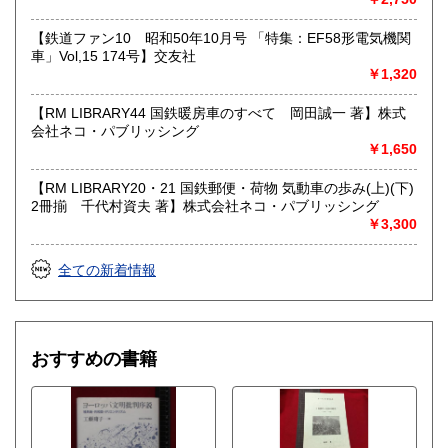
【鉄道ファン10 昭和50年10月号 「特集：EF58形電気機関
車」Vol,15 174号】交友社
￥1,320
【RM LIBRARY44 国鉄暖房車のすべて 岡田誠一 著】株式
会社ネコ・パブリッシング
￥1,650
【RM LIBRARY20・21 国鉄郵便・荷物 気動車の歩み(上)(下)
2冊揃 千代村資夫 著】株式会社ネコ・パブリッシング
￥3,300
全ての新着情報
おすすめの書籍