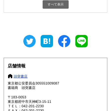
栃木県
群馬県
1,800円
1,800円
すべて表示
埼玉県
千葉県
1,800円
1,800円
東京都
神奈川県
1,800円
1,800円
新潟県
富山県
1,800円
1,800円
石川県
福井県
1,800円
1,800円
山梨県
長野県
1,800円
1,800円
店舗情報
岐阜県
静岡県
1,800円
1,800円
頭突書店
愛知県
三重県
1,800円
1,800円
東京都公安委員会305551009087
書籍商 頭突書店
滋賀県
京都府
1,800円
1,800円
〒183-0053
大阪府
兵庫県
1,800円
1,800円
東京都府中市天神町3-15-11
ＴＥＬ：042-201-2230
奈良県
和歌山県
ＦＡＸ：042-201-2230
1,800円
1,800円