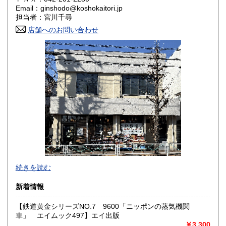
Email：ginshodo@koshokaitori.jp
担当者：宮川千尋
鳥取県
島根県
1,800円
1,800円
店舗へのお問い合わせ
岡山県
広島県
1,800円
1,800円
山口県
徳島県
1,800円
1,800円
香川県
愛媛県
1,800円
1,800円
高知県
福岡県
1,800円
1,800円
佐賀県
長崎県
1,800円
1,800円
熊本県
大分県
1,800円
1,800円
東京都では「銀装堂」として営業しております。
続きを読む
宮崎県
鹿児島県
基本的には同じ書店となります。
1,800円
1,800円
新着情報
★★ご質問、ご要望はご注文前にお問合せ下さい。★★
沖縄県
0円
★★電話・FAXでの在庫、状態確認及びご注文には対応しま
【鉄道黄金シリーズNO.7 9600「ニッポンの蒸気機関
せん。
車」 エイムック497】エイ出版
すべての方にメールでのお問い合わせを御案内してい
￥3,300
ます。