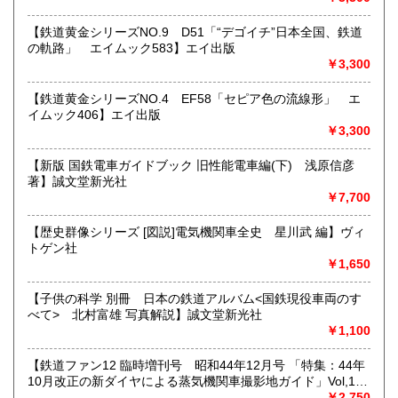
★★メールでのお問い合わせは、用件のみの場合スパムメー
【鉄道黄金シリーズNO.9 D51「“デゴイチ”日本全国、鉄道
ルと判断して返信いたしません。お名前もお願いいたしま
の軌路」 エイムック583】エイ出版
す。★★
￥3,300
沿線名：★★電話・FAXでの在庫、状態確認及びご注文には
【鉄道黄金シリーズNO.4 EF58「セピア色の流線形」 エ
対応しません。お電話を頂いてもすべての方にメールでのお
イムック406】エイ出版
問い合わせを御案内しています。 ★★
￥3,300
最寄駅：-
営業時間：(平日)10:00-17:00
【新版 国鉄電車ガイドブック 旧性能電車編(下) 浅原信彦
定休日：土日祝休/臨時休業有
著】誠文堂新光社
￥7,700
書籍の買取について
【歴史群像シリーズ [図説]電気機関車全史 星川武 編】ヴィ
★出張買取・郵送買取(※要事前相談)致します。
トゲン社
お気軽にご相談ください。
￥1,650
取り扱い分野
【子供の科学 別冊 日本の鉄道アルバム<国鉄現役車両のす
べて> 北村富雄 写真解説】誠文堂新光社
近代文献、趣味、サブカルチャー、古書一般（その他）
￥1,100
【鉄道ファン12 臨時増刊号 昭和44年12月号 「特集：44年
10月改正の新ダイヤによる蒸気機関車撮影地ガイド」Vol,19
103号】交友社
￥2,750