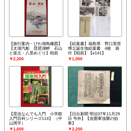
【旅行案内・びわ湖鳥瞰図】
【絵葉書】福島県 野口英世
【太湖汽船 琵琶湖畔 石山
博士誕生地絵葉書 4枚 袋
と坂元・八景めぐり】戦前
付【戦前】【e141】
￥2,200
￥1,000
【昆虫なんでも入門 小学館
【日出新聞 明治37年11月29
入門百科シリーズ114】
（中
日 号外】【攻囲軍強襲の効
山周平）
果】
￥1,650
￥2,200