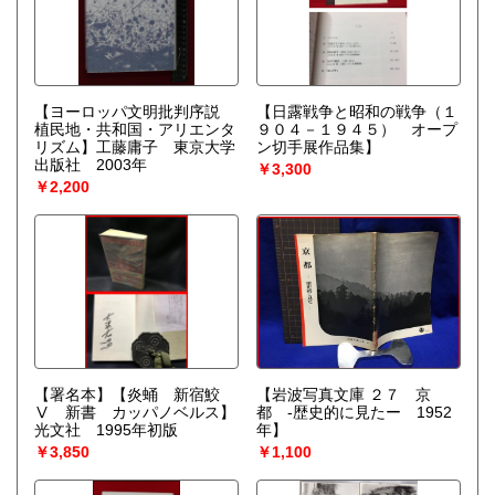
【ヨーロッパ文明批判序説
【日露戦争と昭和の戦争（１
植民地・共和国・アリエンタ
９０４－１９４５） オープ
リズム】工藤庸子 東京大学
ン切手展作品集】
出版社 2003年
￥3,300
￥2,200
【署名本】【炎蛹 新宿鮫
【岩波写真文庫 ２７ 京
Ⅴ 新書 カッパノベルス】
都 -歴史的に見たー 1952
光文社 1995年初版
年】
￥3,850
￥1,100