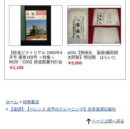
【鉄道ピクトリアル 1965年4
s031【勢病丸 薬袋/藤田国
月号 通巻169号 ＜特集＞
太郎製】明治期 はらいた
8620・C50】鉄道図書刊行会
￥5,000
￥1,100
ホーム
頭突書店
【楽譜】【ベレンス 左手のトレーニング】全音楽譜出版社
ページ上部へ戻る