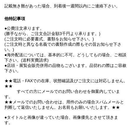
記載無き難があった場合、到着後一週間以内にご連絡下さい。
他特記事項
●公費注文承ります。
(勝手ながら、ご注文合計金額3千円より承ります。)
(ご注文時に必要書式、書類をお知らせ下さい。)
(ご注文時と異なる名義での書類作成の際もその旨お知らせ下さ
い。)
●海外配送については、基本的に不可。どうしてもの場合、ご相談
下さい。(送料実費請求)
●店頭・展覧会販売併用の品物もございます。品切れの際はご容赦
下さい。
★★電話・FAXでの在庫、状態確認及びご注文には対応しません。
★★
すべての方にメールでのお問い合わせを御案内していま
す。
★★メールでのお問い合わせは、用件のみの場合スパムメールと
判断して返信いたしません。お名前もお願いいたします。★★
●タイトルと画像が違っていた場合、画像優先とさせて頂きま
す。