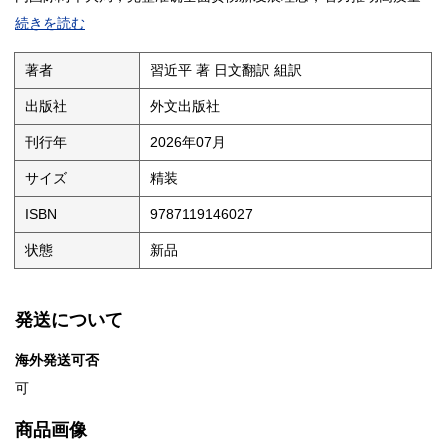
发展，进一步谋划和推动全面深化改革，攻坚克难、砥砺奋进，推
続きを読む
动全面建设社会主义现代化国家迈出坚实步伐的生动实践，集中展
现了坚持“两个结合”、推进马克思主义中国化时代化的最新成果，充
分反映了我们党为推动构建人类命运共同体贡献的智慧方案，是全
著者
習近平 著 日文翻訳 組訳
面系统反映习近平新时代中国特色社会主义思想最新成果的权威著
作。 《习近平谈治国理政》第五卷的出版发行，对于推动广大党
出版社
外文出版社
员、干部、群众进一步学习贯彻习近平新时代中国特色社会主义思
想，更加深刻领悟“两个确立”的决定性意义，增强“四个意识”、坚
刊行年
2026年07月
定“四个自信”、做到“两个维护”，万众一心为实现党的二十大描绘的
宏伟蓝图而团结奋斗；对于帮助国际社会及时了解这一重要思想的
サイズ
精装
最新发展，加深对中国理念、中国方案、中国智慧的理解，携手共
建人类命运共同体，具有重要意义。
ISBN
9787119146027
本書收入的是習近平在2022年5月27日至2024年12月20日期間的重
状態
新品
要著作，共有報告、講話、談話、演講、致辞、文章、指示等91
篇。部分著作是第一次公開発表。全書分為18个専題，毎个専題内
容按時間順序編排。為了便于読者閲読，編輯時作了必要的注釈，
附在篇末。本書還收入習近平這段時間内的図片41幅。
発送について
目录为日文（略）
海外発送可否
可
商品画像