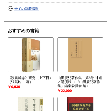
全ての新着情報
おすすめの書籍
《読書雑志》研究（上下冊）
山田慶兒著作集 第8巻 補遺
（張其昀 著）
／講演録
（『山田慶兒著作
集』編集委員会 編）
￥6,930
￥22,000