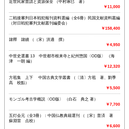
-
1,210円
1,210円
近世民家普請と資源保全 （中村琢巳 著）
￥11,000
沖縄県
取り扱い分野
1,650円
二戦後審判日本戦犯報刊資料選編（全6冊）民国文献資料叢編
-
（対日戦犯審判文献叢刊編委会）
￥158,400
隷釋 隷續 （（宋）洪適 撰）
￥4,950
中世史選書 13 中世都市根来寺と紀州惣国〈OD版〉 （海
津 一朗 編）
￥12,320
方苞集 上下 中国古典文学叢書 （〔清〕方苞 著、劉季
高 校點）
￥5,500
モンゴル考古学概説〈OD版〉 （白石 典之 著）
￥7,700
五灯会元（全3冊）：中国仏教典籍選刊 （［宋］普済 著
蘇淵雷 点校）
￥6,600