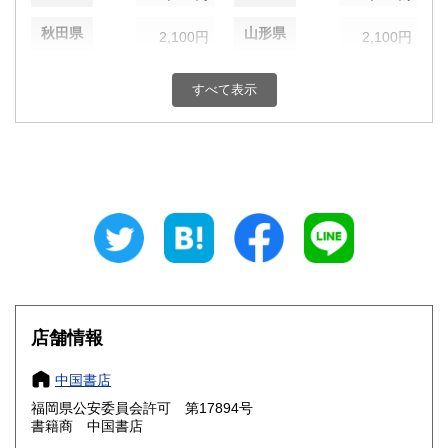
秋田県
山形県
2,100円
2,100円
福島県
茨城県
2,100円
1,870円
すべて表示
栃木県
群馬県
1,870円
1,870円
埼玉県
千葉県
1,870円
1,870円
東京都
神奈川県
1,870円
1,870円
新潟県
富山県
1,870円
1,650円
石川県
福井県
1,650円
1,650円
山梨県
長野県
店舗情報
1,870円
1,870円
岐阜県
静岡県
中国書店
1,650円
1,650円
福岡県公安委員会許可 第17894号
愛知県
三重県
1,650円
1,650円
書籍商 中国書店