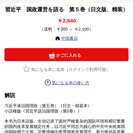
習近平 国政運営を語る 第５巻（日文版、精装）
￥2,640
（送料：￥300 ～ ￥2,100）
中国書店
かごに入れる
気になる本に追加（ログインで利用可能）
気になる本の使い方
解説
习近平谈治国理政（第五巻）（日文・精装本）
小語種版《習近平談治国理政（第5巻）》
本书为日本語版。生动记录了面对严峻复杂的国际环境和艰巨繁重
的国内改革发展稳定任务，以习近平同志为核心的中共中央统筹国
内国际两个大局，完整准确全面贯彻新发展理念，着力推动高质量