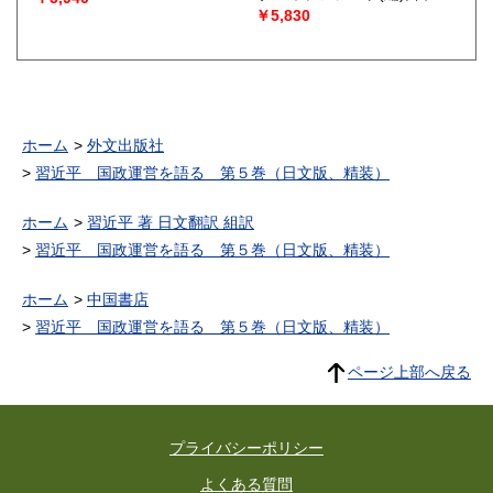
斉(編), 末吉未来(編)）
￥5,830
ホーム
外文出版社
習近平 国政運営を語る 第５巻（日文版、精装）
ホーム
習近平 著 日文翻訳 組訳
習近平 国政運営を語る 第５巻（日文版、精装）
ホーム
中国書店
習近平 国政運営を語る 第５巻（日文版、精装）
ページ上部へ戻る
プライバシーポリシー
よくある質問