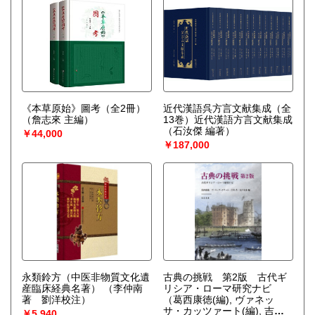
《本草原始》圖考（全2冊）
近代漢語呉方言文献集成（全
（詹志來 主編）
13巻）近代漢語方言文献集成
（石汝傑 編著）
￥44,000
￥187,000
永類鈴方（中医非物質文化遺
古典の挑戦 第2版 古代ギ
産臨床経典名著）
（李仲南
リシア・ローマ研究ナビ
著 劉洋校注）
（葛西康徳(編), ヴァネッ
サ・カッツァート(編), 吉川
￥5,940