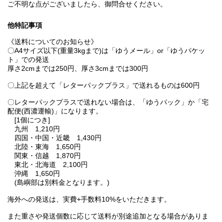
ご不明な点がございましたら、御問合せください。
他特記事項
《送料についてのお知らせ》
〇A4サイズ以下(重量3kgまで)は「ゆうメール」or「ゆうパケッ
ト」での発送
厚さ2cmまでは250円、厚さ3cmまでは300円
〇上記を超えて「レターパックプラス」で送れるものは600円
〇レターパックプラスで送れない場合は、「ゆうパック」か「宅
配便(西濃運輸)」になります。
[1個につき]
九州 1,210円
四国・中国・近畿 1,430円
北陸・東海 1,650円
関東・信越 1,870円
東北・北海道 2,100円
沖縄 1,650円
(島嶼部は別料金となります。)
海外への発送は、実費+手数料10%をいただきます。
また重さや発送個数に応じて送料が別途追加となる場合がありま