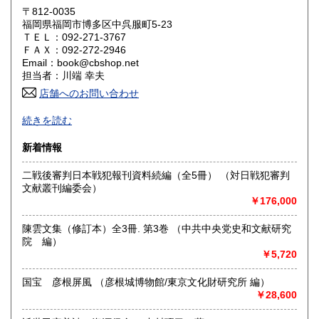
滋賀県
京都府
〒812-0035
1,430円
1,430円
福岡県福岡市博多区中呉服町5-23
ＴＥＬ：092-271-3767
大阪府
兵庫県
1,430円
1,430円
ＦＡＸ：092-272-2946
Email：book@cbshop.net
奈良県
和歌山県
1,430円
1,430円
担当者：川端 幸夫
店舗へのお問い合わせ
鳥取県
島根県
1,430円
1,430円
1969年創業の中国アジア関係の輸入書籍と国内書籍の専門店
続きを読む
です。
岡山県
広島県
1,430円
1,430円
図書出版も手掛けています。
新着情報
古書に関しましてはネット販売が中心のため大半の本は倉庫
山口県
徳島県
に保管しております。
1,430円
1,430円
二戦後審判日本戦犯報刊資料続編（全5冊） （対日戦犯審判
店舗に来られても現物ない事もございます。
文献叢刊編委会）
ネットやFAXでのご注文をお願いいたします。
香川県
愛媛県
1,430円
1,430円
￥176,000
沿線名：福岡市営地下鉄箱崎線
高知県
福岡県
1,430円
1,210円
陳雲文集（修訂本）全3冊. 第3巻 （中共中央党史和文献研究
最寄駅：呉服町駅下車、3番出口より徒歩5分
院 編）
営業時間：月〜金 10:00〜17:00
￥5,720
定休日：日曜・祝日・土曜日休業。年末年始、夏季休暇は別
佐賀県
長崎県
1,210円
1,210円
途お知らせします。
国宝 彦根屏風 （彦根城博物館/東京文化財研究所 編）
熊本県
大分県
1,210円
1,210円
￥28,600
書籍の買取について
宮崎県
鹿児島県