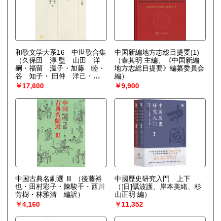
和歌文学大系16 中世歌合集
中国新編地方志総目提要(1)
（久保田 淳 監 山田 洋
（秦其明 主編、《中国新編
嗣・福留 温子・加藤 睦・
地方志総目提要》編纂委員会
谷 知子・ 田仲 洋己・吉
編）
野 朋美・堀川 貴司・五月
￥17,600
￥9,900
女 肇志著 ）
中国古典名劇選 Ⅲ
（後藤裕
中國歷史研究入門 上下
也・田村彩子・陳駿千・西川
（[日]礪波護、岸本美緒、杉
芳樹・林雅清 編訳）
山正明 編）
￥4,160
￥11,352