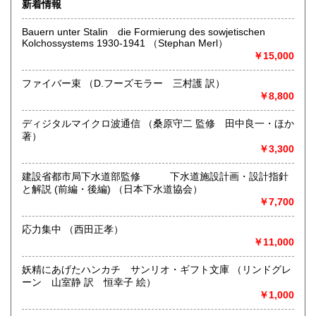
新着情報
沖縄県
沿線名：JR琴似駅より徒歩1分
600円
Bauern unter Stalin die Formierung des sowjetischen
最寄駅：地下鉄琴似駅より徒歩8分
Kolchossystems 1930-1941 （Stephan Merl）
営業時間：12:00〜18:00
￥15,000
定休日：不定
ファイバー束 （D.フーズモラー 三村護 訳）
書籍の買取について
￥8,800
誠実に評価。買取させていただきます。蔵書整理の際はお気
軽にお問い合わせ下さい。次世代へのバトンをお手伝いさせ
ディジタルマイクロ波通信 （桑原守二 監修 田中良一・ほか
ていただきます。
著）
￥3,300
取り扱い分野
建設省都市局下水道部監修 下水道施設計画・設計指針
哲学宗教、社会科学、近代文献、趣味、サブカルチャー
と解説 (前編・後編) （日本下水道協会）
ミステリー
￥7,700
応力集中 （西田正孝）
￥11,000
妖精にあげたハンカチ サンリオ・ギフト文庫 （リンドグレ
ーン 山室静 訳 恒幸子 絵）
￥1,000