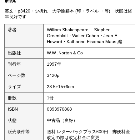
解説
英文・p3420・少折れ 大学除籍本 (印・ラベル ・等) 状態は経
年良好です
著者
William Shakespeare Stephen
Greenblatt・Walter Cohen・Jean E.
Howard・Katharine Eisaman Maus 編
出版社
W.W .Norton & Co
刊行年
1997年
ページ数
3420p
サイズ
23.5+15+6cm
冊数
1冊
ISBN
0393970868
状態
中古品（良好）
販売条件等
送料 レターパックプラス600円 郵便料金
改定の際は改定料金に変更