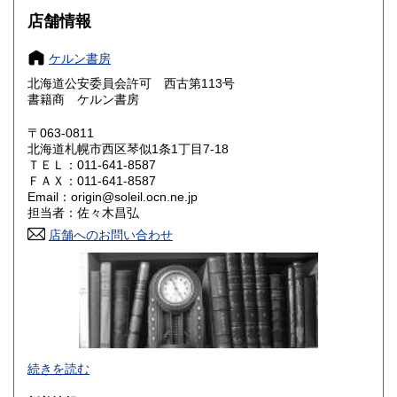
滋賀県
京都府
600円
600円
店舗情報
大阪府
兵庫県
600円
600円
ケルン書房
奈良県
和歌山県
北海道公安委員会許可 西古第113号
600円
600円
書籍商 ケルン書房
鳥取県
島根県
600円
600円
〒063-0811
北海道札幌市西区琴似1条1丁目7-18
岡山県
広島県
600円
600円
ＴＥＬ：011-641-8587
ＦＡＸ：011-641-8587
Email：origin@soleil.ocn.ne.jp
山口県
徳島県
600円
600円
担当者：佐々木昌弘
香川県
店舗へのお問い合わせ
愛媛県
600円
600円
高知県
福岡県
600円
600円
佐賀県
長崎県
600円
600円
熊本県
大分県
600円
600円
古書全般を扱っております。
続きを読む
洋書の取扱いもしておりますのでご相談ください。
宮崎県
鹿児島県
600円
600円
海外発送可能です。