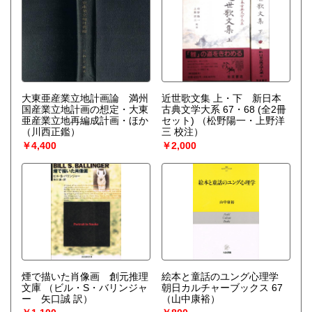
大東亜産業立地計画論 満州
近世歌文集 上・下 新日本
国産業立地計画の想定・大東
古典文学大系 67・68 (全2冊
亜産業立地再編成計画・ほか
セット)
（松野陽一・上野洋
（川西正鑑）
三 校注）
￥4,400
￥2,000
煙で描いた肖像画 創元推理
絵本と童話のユング心理学
文庫
（ビル・S・バリンジャ
朝日カルチャーブックス 67
ー 矢口誠 訳）
（山中康裕）