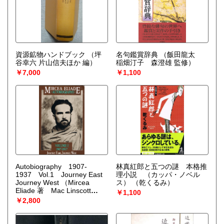
資源鉱物ハンドブック
（坪
名句鑑賞辞典
（飯田龍太
谷幸六 片山信夫ほか 編）
稲畑汀子 森澄雄 監修）
￥7,000
￥1,100
Autobiography 1907-
林真紅郎と五つの謎 本格推
1937 Vol.1 Journey East
理小説 （カッパ・ノベル
Journey West
（Mircea
ス）
（乾くるみ）
Eliade 著 Mac Linscott
￥1,100
Ricketts 訳）
￥2,800