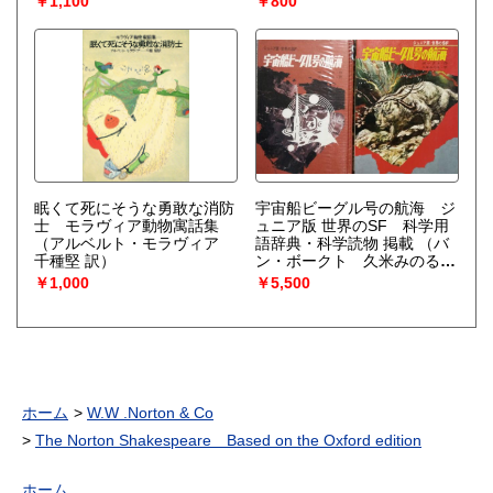
￥1,100
￥800
眠くて死にそうな勇敢な消防
宇宙船ビーグル号の航海 ジ
士 モラヴィア動物寓話集
ュニア版 世界のSF 科学用
（アルベルト・モラヴィア
語辞典・科学読物 掲載
（バ
千種堅 訳）
ン・ボークト 久米みのる
訳 金森達 装幀 武部本一
￥1,000
￥5,500
郎 箱絵・口絵・さし絵 斉
藤寿夫 さし絵）
ホーム
W.W .Norton & Co
The Norton Shakespeare Based on the Oxford edition
ホーム