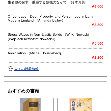
生命観の探求 重層する危機のなかで （鈴木貞美）
￥9,000
Of Bondage Debt, Property, and Personhood in Early
Modern England （Amanda Bailey）
￥8,800
Stress Waves in Non-Elastic Solids （W. K. Nowacki
(Wojciech Krzysztof Nowacki)）
￥5,500
Annihilation （Michel Houellebecq）
￥2,200
全ての新着情報
おすすめの書籍