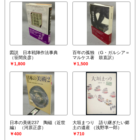
図説 日本戦陣作法事典
百年の孤独
（G・ガルシア＝
（笹間良彦）
マルケス著 鼓直訳）
￥1,800
￥1,500
日本の美術237 陶磁（近世
大垣まつり 語り継ぎたい郷
編）
（河原正彦）
土の遺産
（浅野準一郎）
￥400
￥710