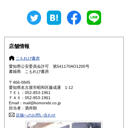
岐阜県
静岡県
185円
185円
愛知県
三重県
185円
185円
滋賀県
京都府
185円
185円
大阪府
兵庫県
185円
185円
店舗情報
奈良県
和歌山県
185円
185円
こもれび書房
愛知県公安委員会許可 第541170AO1200号
鳥取県
島根県
185円
185円
書籍商 こもれび書房
岡山県
広島県
185円
185円
〒466-0845
愛知県名古屋市昭和区藤成通 1-12
ＴＥＬ：052-853-1961
山口県
徳島県
185円
185円
ＦＡＸ：052-853-1961
Email：mail@komorebi.co.jp
香川県
愛媛県
185円
185円
担当者：酒井朗
店舗へのお問い合わせ
高知県
福岡県
185円
185円