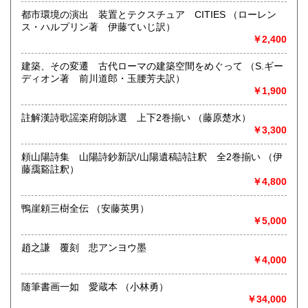
都市環境の演出 装置とテクスチュア CITIES （ローレン
取り扱い分野
ス・ハルプリン著 伊藤ていじ訳）
￥2,400
美術工芸、趣味、古書一般（その他）
建築、その変遷 古代ローマの建築空間をめぐって （S.ギー
ディオン著 前川道郎・玉腰芳夫訳）
￥1,900
註解漢詩歌謡楽府朗詠選 上下2巻揃い （藤原楚水）
￥3,300
頼山陽詩集 山陽詩鈔新訳/山陽遺稿詩註釈 全2巻揃い （伊
藤靄谿註釈）
￥4,800
鴨崖頼三樹全伝 （安藤英男）
￥5,000
趙之謙 覆刻 悲アンヨウ墨
￥4,000
随筆書画一如 愛蔵本 （小林勇）
￥34,000