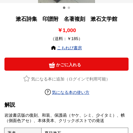
漱石詩集 印譜附 名著複刻 漱石文学館
￥1,000
（送料：￥185）
こもれび書房
かごに入れる
気になる本に追加（ログインで利用可能）
気になる本の使い方
解説
岩波書店版の復刻、和装、保護函（ヤケ、シミ、少イタミ）、帙
（側面色アセ）、本体美本、クリックポストでの発送