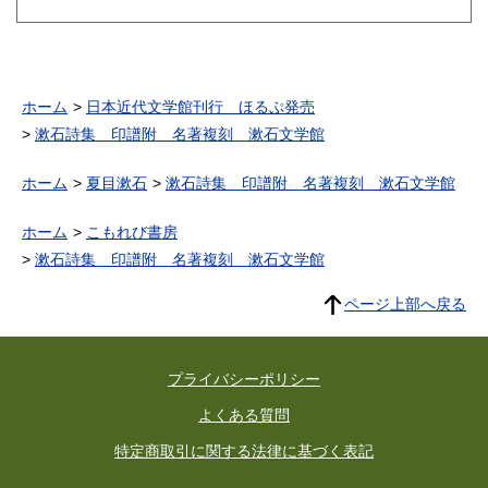
ホーム
日本近代文学館刊行 ほるぷ発売
漱石詩集 印譜附 名著複刻 漱石文学館
ホーム
夏目漱石
漱石詩集 印譜附 名著複刻 漱石文学館
ホーム
こもれび書房
漱石詩集 印譜附 名著複刻 漱石文学館
ページ上部へ戻る
プライバシーポリシー
よくある質問
特定商取引に関する法律に基づく表記