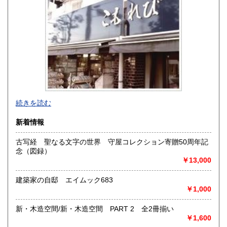
佐賀県
長崎県
185円
185円
熊本県
大分県
185円
185円
宮崎県
鹿児島県
185円
185円
沖縄県
185円
古美術部を併設し、掛軸・油絵・版画・やきもの等も取り扱
続きを読む
っています。
当店ホームページでは、ジャンル別の「書籍目録」を公開し
新着情報
ております。
商品画像をご覧になりたい方はお申し付けください。
古写経 聖なる文字の世界 守屋コレクション寄贈50周年記
念（図録）
沿線名：地下鉄桜通線
￥13,000
最寄駅：桜山駅下車(2番出口から東へ徒歩5分・「藤成通1」
交差点角)
建築家の自邸 エイムック683
営業時間：09:30-18:30
￥1,000
定休日：水曜日、年末年始(12/31-1/3)
新・木造空間/新・木造空間 PART 2 全2冊揃い
書籍の買取について
￥1,600
-