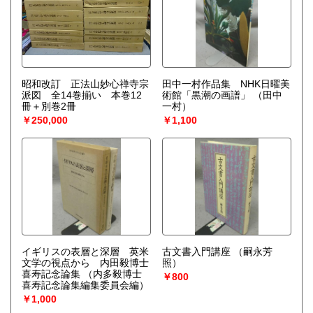
昭和改訂 正法山妙心禅寺宗
田中一村作品集 NHK日曜美
派図 全14巻揃い 本巻12
術館「黒潮の画譜」
（田中
冊＋別巻2冊
一村）
￥250,000
￥1,100
イギリスの表層と深層 英米
古文書入門講座
（嗣永芳
文学の視点から 内田毅博士
照）
喜寿記念論集
（内多毅博士
￥800
喜寿記念論集編集委員会編）
￥1,000