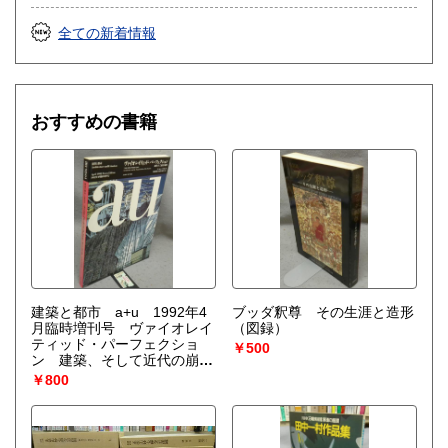
全ての新着情報
おすすめの書籍
建築と都市 a+u 1992年4
ブッダ釈尊 その生涯と造形
月臨時増刊号 ヴァイオレイ
（図録）
ティッド・パーフェクショ
￥500
ン 建築、そして近代の崩壊
（アーロン・ベツキィ）
￥800