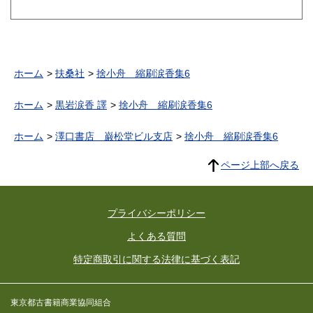
ホーム
扶桑社
捨小舟 縮刷涙香集6
ホーム
黒岩涙香 譯
捨小舟 縮刷涙香集6
ホーム
澤口書店 巌松堂ビル支店
捨小舟 縮刷涙香集6
ページ上部へ戻る
プライバシーポリシー
よくある質問
特定商取引に関する法律に基づく表記
東京都古書籍商業協同組合