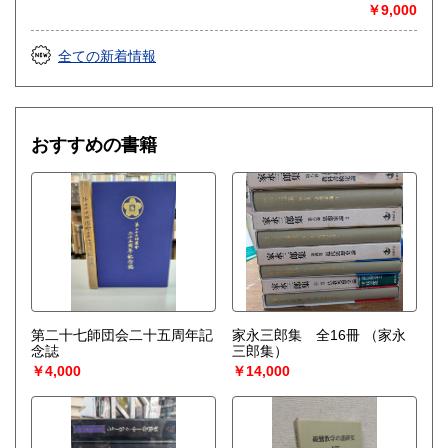
￥9,000
全ての新着情報
おすすめの書籍
第二十七師団会二十五周年記
家永三郎集 全16冊
（家永
念誌
三郎集）
￥4,000
￥14,000