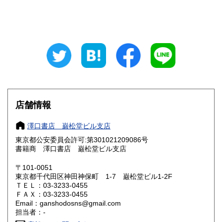
山梨県
長野県
600円
600円
岐阜県
静岡県
600円
600円
愛知県
三重県
600円
600円
滋賀県
京都府
600円
600円
大阪府
兵庫県
600円
600円
店舗情報
奈良県
和歌山県
600円
600円
澤口書店 巌松堂ビル支店
東京都公安委員会許可:第301021209086号
鳥取県
島根県
600円
600円
書籍商 澤口書店 巌松堂ビル支店
岡山県
広島県
600円
600円
〒101-0051
東京都千代田区神田神保町 1-7 巌松堂ビル1-2F
ＴＥＬ：03-3233-0455
山口県
徳島県
600円
600円
ＦＡＸ：03-3233-0455
Email：ganshodosns@gmail.com
香川県
愛媛県
600円
600円
担当者：-