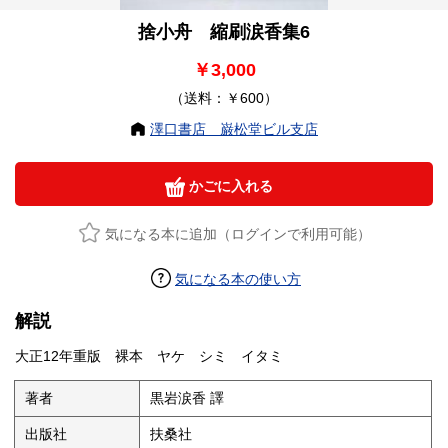
捨小舟 縮刷涙香集6
￥3,000
（送料：￥600）
澤口書店 巌松堂ビル支店
かごに入れる
気になる本に追加（ログインで利用可能）
気になる本の使い方
解説
大正12年重版 裸本 ヤケ シミ イタミ
著者
黒岩涙香 譯
出版社
扶桑社