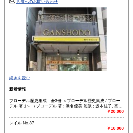
店舗へのお問い合わせ
高知県
福岡県
600円
600円
佐賀県
長崎県
600円
600円
熊本県
大分県
600円
600円
宮崎県
鹿児島県
600円
600円
沖縄県
600円
-
続きを読む
沿線名：都営新宿線・都営三田線・営団半蔵門線
新着情報
最寄駅：神保町駅
営業時間：11:00〜18:00
ブローデル歴史集成 全3冊 ＜ブローデル歴史集成 / ブロー
定休日：年中無休 ※年末年始(12/31～1/2)は除く
デル 著 1＞ （ブローデル 著 ; 浜名優美 監訳 ; 坂本佳子, 高塚
浩由樹, 山上浩嗣 訳）
￥20,000
書籍の買取について
日本全国無料出張買取りお引き受けいたします。
レイル No.87
まずは、フリーダイヤル 0120-68-2332 までご連絡下さ
￥10,000