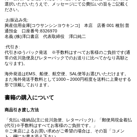
選択いただいたうえで、メッセージにて公費払いの旨をご記載く
ださい。
:お振込み先:
興産信用金庫[コウサンシンヨウキンコ] 本店 店番:001 種別:普
通預金 口座番号:8326970
名義:(株)澤口書店 代表取締役 澤口純二
:代引き:
代引きゆうパック発送 ※手数料はすべてお客様のご負担です(通
常の佐川急便及びレターパックでのお送りに比べてかなり高額と
なります)。
海外発送はEMS、船便、航空便、SAL便等お選びいただけます。
また海外発送手数料として1000～2000円程度を送料に上乗せする
形で頂戴しております。
書籍の購入について
商品引き渡し方法
「先払い後納品(主に佐川急便、レターパック)」「郵便局現金着払
(代引)※手数料はすべてお客様のご負担です。」
※ご来店によるお買い求めがご希望の場合は、その旨「コメン
ト」欄にお書き添え下さい。