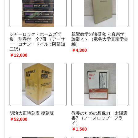
シャーロック・ホームズ全
親鸞教学の諸研究 ＜真宗学
集 別巻付 全7冊
（アーサ
論叢 4＞
（竜谷大学真宗学会
ー・コナン・ドイル ; 阿部知
編）
二訳）
￥4,300
￥12,000
明治大正時刻表 復刻版
教養のための想像力 太陽選
書7
（ノースロップ・フラ
￥52,000
イ）
￥1,500