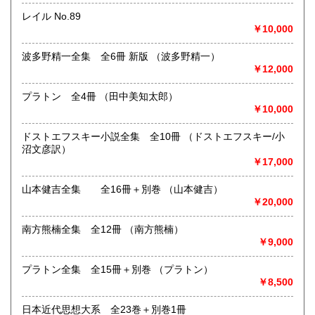
い。
レイル No.89
￥10,000
取り扱い分野
総記、哲学宗教、歴史、社会科学、自然科学、美術工芸、国
波多野精一全集 全6冊 新版 （波多野精一）
語国文、外国文学、古典籍、近代文献、趣味、外国書、サブ
￥12,000
カルチャー、古書一般（その他）
古本古書全般
プラトン 全4冊 （田中美知太郎）
￥10,000
ドストエフスキー小説全集 全10冊 （ドストエフスキー/小
沼文彦訳）
￥17,000
山本健吉全集 全16冊＋別巻 （山本健吉）
￥20,000
南方熊楠全集 全12冊 （南方熊楠）
￥9,000
プラトン全集 全15冊＋別巻 （プラトン）
￥8,500
日本近代思想大系 全23巻＋別巻1冊