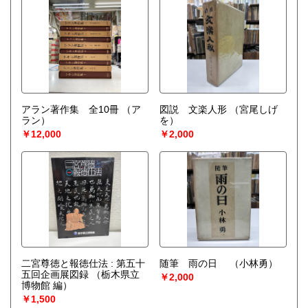
アラン著作集 全10冊
（ア
図説 文楽人形
（宮尾しげ
ラン）
を）
￥12,000
￥2,000
二宮尊徳と報徳仕法 : 第五十
随筆 雨の日
（小林勇）
五回企画展図録
（栃木県立
￥2,000
博物館 編）
￥1,500