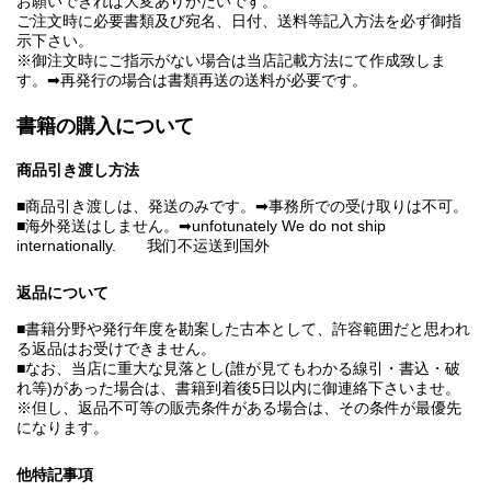
お願いできれば大変ありがたいです。
ご注文時に必要書類及び宛名、日付、送料等記入方法を必ず御指
示下さい。
※御注文時にご指示がない場合は当店記載方法にて作成致しま
す。➡再発行の場合は書類再送の送料が必要です。
書籍の購入について
商品引き渡し方法
■商品引き渡しは、発送のみです。➡事務所での受け取りは不可。
■海外発送はしません。➡unfotunately We do not ship
internationally. 我们不运送到国外
返品について
■書籍分野や発行年度を勘案した古本として、許容範囲だと思われ
る返品はお受けできません。
■なお、当店に重大な見落とし(誰が見てもわかる線引・書込・破
れ等)があった場合は、書籍到着後5日以内に御連絡下さいませ。
※但し、返品不可等の販売条件がある場合は、その条件が最優先
になります。
他特記事項