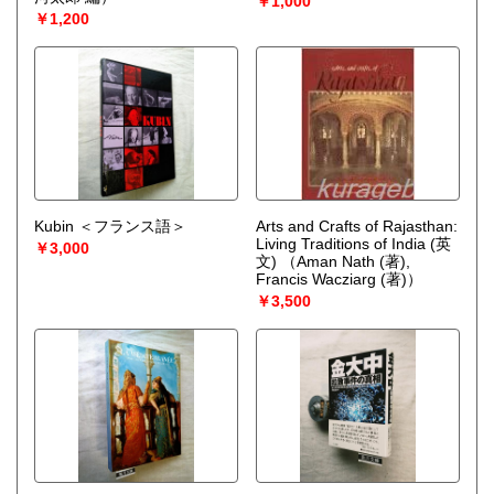
￥1,000
￥1,200
Kubin ＜フランス語＞
Arts and Crafts of Rajasthan:
Living Traditions of India (英
￥3,000
文)
（Aman Nath (著),
Francis Wacziarg (著)）
￥3,500