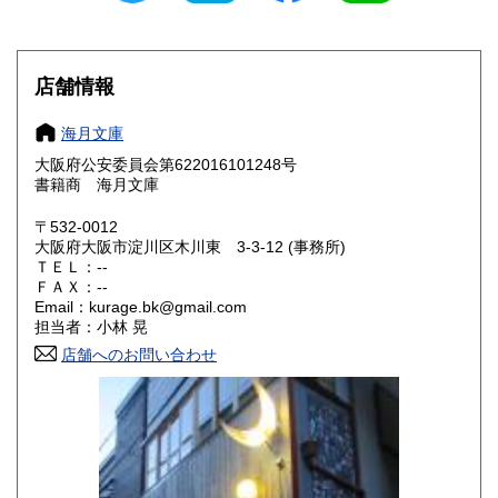
滋賀県
京都府
250円
250円
大阪府
兵庫県
250円
250円
店舗情報
奈良県
和歌山県
250円
250円
海月文庫
大阪府公安委員会第622016101248号
鳥取県
島根県
250円
250円
書籍商 海月文庫
岡山県
広島県
250円
250円
〒532-0012
大阪府大阪市淀川区木川東 3-3-12 (事務所)
ＴＥＬ：--
山口県
徳島県
250円
250円
ＦＡＸ：--
Email：kurage.bk@gmail.com
香川県
愛媛県
250円
250円
担当者：小林 晃
店舗へのお問い合わせ
高知県
福岡県
250円
250円
佐賀県
長崎県
250円
250円
熊本県
大分県
250円
250円