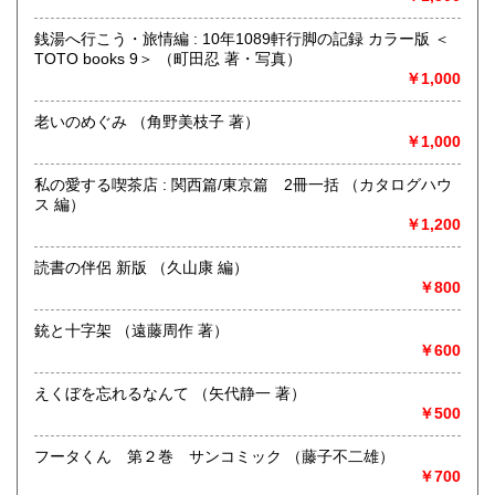
営業時間：事務所(無店舗)、事務所併設のギャラリーのみ不
定期OPEN
銭湯へ行こう・旅情編 : 10年1089軒行脚の記録 カラー版 ＜
定休日：古本屋として店舗営業はしていません。
TOTO books 9＞ （町田忍 著・写真）
￥1,000
書籍の買取について
https://www.kuragebunko.com/%E3%81%8A%E5%95%8F%E5%
老いのめぐみ （角野美枝子 著）
にお問合せ下さい。
￥1,000
取り扱い分野
私の愛する喫茶店 : 関西篇/東京篇 2冊一括 （カタログハウ
ス 編）
哲学宗教、歴史、美術工芸、近代文献、趣味、古書一般（そ
￥1,200
の他）
読書の伴侶 新版 （久山康 編）
￥800
銃と十字架 （遠藤周作 著）
￥600
えくぼを忘れるなんて （矢代静一 著）
￥500
フータくん 第２巻 サンコミック （藤子不二雄）
￥700