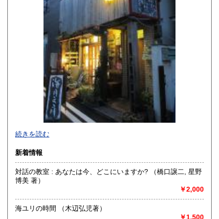
宮崎県
鹿児島県
250円
250円
沖縄県
250円
続きを読む
新着情報
対話の教室 : あなたは今、どこにいますか? （橋口譲二, 星野
博美 著）
-
￥2,000
沿線名：-
海ユリの時間 （木辺弘児著）
最寄駅：-
￥1,500