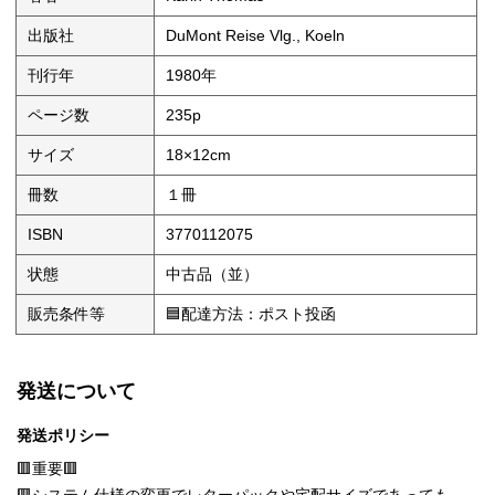
出版社
DuMont Reise Vlg., Koeln
刊行年
1980年
ページ数
235p
サイズ
18×12cm
冊数
１冊
ISBN
3770112075
状態
中古品（並）
販売条件等
🟦配達方法：ポスト投函
発送について
発送ポリシー
🟥重要🟥