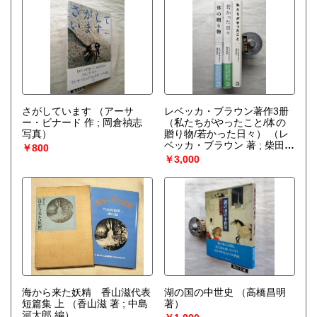
さがしています
（アーサ
レベッカ・ブラウン著作3册
ー・ビナード 作 ; 岡倉禎志
（私たちがやったこと/体の
写真）
贈り物/若かった日々）
（レ
ベッカ・ブラウン 著 ; 柴田元
￥800
幸 訳）
￥3,000
海から来た妖精 香山滋代表
湖の国の中世史
（高橋昌明
短篇集 上
（香山滋 著 ; 中島
著）
河太郎 編）