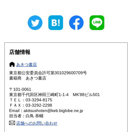
岐阜県
静岡県
770円
770円
愛知県
三重県
770円
770円
滋賀県
京都府
891円
891円
大阪府
兵庫県
891円
891円
店舗情報
奈良県
和歌山県
891円
891円
あきつ書店
東京都公安委員会許可第301029600709号
鳥取県
島根県
1,012円
1,012円
書籍商 あきつ書店
岡山県
広島県
1,012円
1,012円
〒101-0061
東京都千代田区神田三崎町1-1-4 MK'88ビル501
ＴＥＬ：03-3294-8175
山口県
徳島県
1,012円
1,012円
ＦＡＸ：03-3292-2298
Email：akitsushoten@keb.biglobe.ne.jp
香川県
愛媛県
1,012円
1,012円
担当者：白鳥 恭輔
店舗へのお問い合わせ
高知県
福岡県
1,012円
1,254円
幕末・明治・大正・昭和(〜昭20年,含外地満洲東亜)期の文学