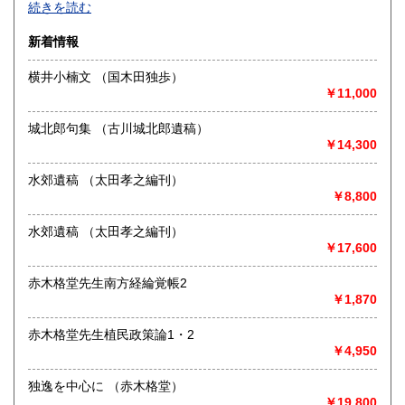
続きを読む
を中心とした文献を取り扱っております。
佐賀県
長崎県
1,254円
1,254円
通信販売を主としておりますので事務所のみです。
新着情報
熊本県
大分県
1,254円
1,254円
※8/13～16 休業します。
横井小楠文 （国木田独歩）
￥11,000
沿線名：都営新宿・三田線 営団半蔵門線 総武線・都営三
宮崎県
鹿児島県
1,254円
1,254円
田線
最寄駅：神保町駅徒歩10分 水道橋徒歩3分
城北郎句集 （古川城北郎遺稿）
沖縄県
1,452円
営業時間：10:00-18:30(事務所のみ)
￥14,300
定休日：日・祝
水郊遺稿 （太田孝之編刊）
書籍の買取について
￥8,800
-
水郊遺稿 （太田孝之編刊）
￥17,600
取り扱い分野
赤木格堂先生南方経綸覚帳2
哲学宗教、社会科学、美術工芸、国語国文、近代文献
￥1,870
赤木格堂先生植民政策論1・2
￥4,950
独逸を中心に （赤木格堂）
￥19,800