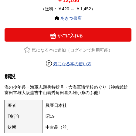
￥12,100
（送料：￥420 ～ ￥1,452）
あきつ書店
かごに入れる
気になる本に追加（ログインで利用可能）
気になる本の使い方
解説
海の少年兵・海軍志願兵特輯号・含海軍諸学校めぐり〔神崎武雄
富田常雄大阪圭吉中山義秀角田喜久雄小糸のぶ他〕
著者
興亜日本社
刊行年
昭19
状態
中古品（並）