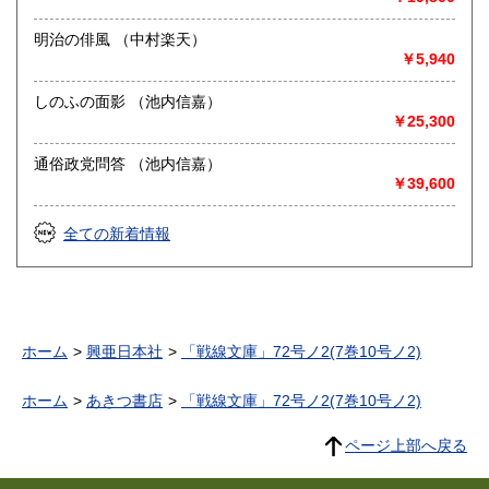
明治の俳風 （中村楽天）
￥5,940
しのふの面影 （池内信嘉）
￥25,300
通俗政党問答 （池内信嘉）
￥39,600
全ての新着情報
ホーム
興亜日本社
「戦線文庫」72号ノ2(7巻10号ノ2)
ホーム
あきつ書店
「戦線文庫」72号ノ2(7巻10号ノ2)
ページ上部へ戻る