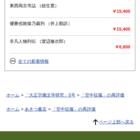
東西両京市誌 （総生寛）
￥15,400
優勝劣敗猿乃裁判 （井上勤訳）
￥15,400
非凡人物列伝 （渡辺修次郎）
￥8,800
全ての新着情報
ホーム
「大正労働文学研究」5号
「空中征服」の再評価
ホーム
あきつ書店
「空中征服」の再評価
ページ上部へ戻る