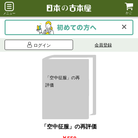
かご
メニュー
会員登録
ログイン
「空中征服」の再
評価
「空中征服」の再評価