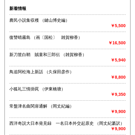
佐賀県
長崎県
1,254円
1,254円
通信販売を主としておりますので事務所のみです。
新着情報
熊本県
大分県
1,254円
1,254円
※8/13～16 休業します。
農民小説集収穫 （鍵山博史編）
￥5,500
沿線名：都営新宿・三田線 営団半蔵門線 総武線・都営三
宮崎県
鹿児島県
1,254円
1,254円
田線
最寄駅：神保町駅徒歩10分 水道橋徒歩3分
復讐晴霧島 （画〔国松〕 雑賀柳香）
沖縄県
1,452円
営業時間：10:00-18:30(事務所のみ)
￥16,500
定休日：日・祝
新刀筐白鞘 賊童和三郎伝 （雑賀柳香）
書籍の買取について
￥5,940
-
鳥追阿松海上新話 （久保田彦作）
￥8,800
取り扱い分野
小狐礼三情掛罠 （伊東橋塘）
哲学宗教、社会科学、美術工芸、国語国文、近代文献
￥9,350
常盤津名曲関扉通解 （岡丈紀編）
￥9,900
西洋奇説大日本発見録 一名日本外交起原史 （岡丈紀纂訳）
￥9,900