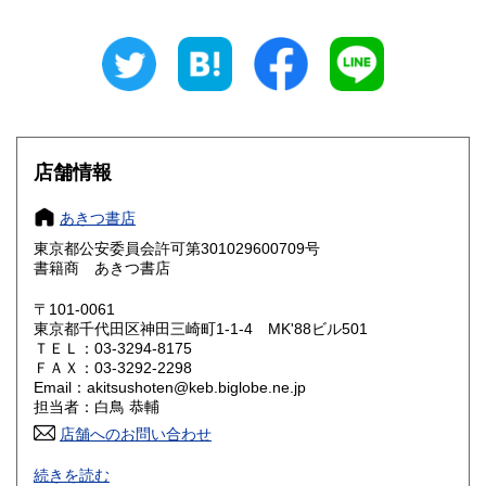
岐阜県
静岡県
770円
770円
愛知県
三重県
770円
770円
滋賀県
京都府
891円
891円
大阪府
兵庫県
891円
891円
店舗情報
奈良県
和歌山県
891円
891円
あきつ書店
東京都公安委員会許可第301029600709号
鳥取県
島根県
1,012円
1,012円
書籍商 あきつ書店
岡山県
広島県
1,012円
1,012円
〒101-0061
東京都千代田区神田三崎町1-1-4 MK'88ビル501
ＴＥＬ：03-3294-8175
山口県
徳島県
1,012円
1,012円
ＦＡＸ：03-3292-2298
Email：akitsushoten@keb.biglobe.ne.jp
香川県
愛媛県
1,012円
1,012円
担当者：白鳥 恭輔
店舗へのお問い合わせ
高知県
福岡県
1,012円
1,254円
幕末・明治・大正・昭和(〜昭20年,含外地満洲東亜)期の文学
続きを読む
を中心とした文献を取り扱っております。