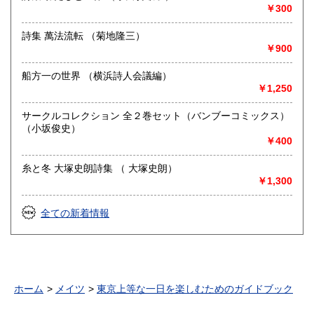
古書一般（その他）
￥300
詩集 萬法流転 （菊地隆三）
￥900
船方一の世界 （横浜詩人会議編）
￥1,250
サークルコレクション 全２巻セット（バンブーコミックス）
（小坂俊史）
￥400
糸と冬 大塚史朗詩集 （ 大塚史朗）
￥1,300
全ての新着情報
ホーム
メイツ
東京上等な一日を楽しむためのガイドブック