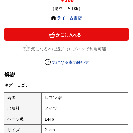
￥300
（送料：￥185）
ライト古書店
かごに入れる
気になる本に追加（ログインで利用可能）
気になる本の使い方
解説
キズ・ヨゴレ
著者
レブン 著
出版社
メイツ
ページ数
144p
サイズ
21cm