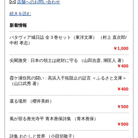
店舗へのお問い合わせ
高知県
福岡県
185円
185円
当店は幅広いジャンルの書籍を扱っております。
続きを読む
佐賀県
長崎県
185円
185円
除籍本・書き込み・線引き・ライン引き・落丁などが確認出
新着情報
来た本は商品として出品しないように気を付けております。
熊本県
大分県
185円
185円
バタヴィア城日誌 全３巻セット（東洋文庫） （村上 直次郎/
沿線名：-
中村 孝志）
最寄駅：-
宮崎県
鹿児島県
185円
185円
￥1,000
営業時間：-
定休日：-
沖縄県
185円
尖閣激突 : 日本の領土は絶対に守る （山田吉彦, 潮匡人 著）
￥400
書籍の買取について
対応出来る場合は致します。
霞ケ浦住民の闘い : 高浜入干拓阻止の証言 ＜ふるさと文庫＞
（山口武秀 著）
ご相談は当店にメールをしてください。電話は基本出れない
￥400
のでお止めください。
還る場所 （櫻井美鈴）
連絡なく品物を送ってくるなどは受け取りません。予めご了
￥500
承ください。
風が宿る善光寺平 青木善保詩集 （青木善保）
raitooldbook@yahoo.co.jp
￥900
取り扱い分野
詩集 わたしと世界 （小田切敬子）