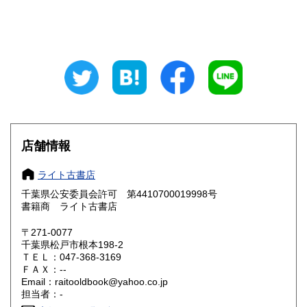
山梨県
長野県
185円
185円
岐阜県
静岡県
185円
185円
愛知県
三重県
185円
185円
滋賀県
京都府
185円
185円
大阪府
兵庫県
185円
185円
店舗情報
奈良県
和歌山県
185円
185円
ライト古書店
千葉県公安委員会許可 第4410700019998号
鳥取県
島根県
185円
185円
書籍商 ライト古書店
岡山県
広島県
185円
185円
〒271-0077
千葉県松戸市根本198-2
ＴＥＬ：047-368-3169
山口県
徳島県
185円
185円
ＦＡＸ：--
Email：raitooldbook@yahoo.co.jp
香川県
愛媛県
185円
185円
担当者：-