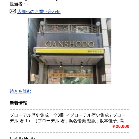
香川県
愛媛県
600円
600円
担当者：-
店舗へのお問い合わせ
高知県
福岡県
600円
600円
佐賀県
長崎県
600円
600円
熊本県
大分県
600円
600円
宮崎県
鹿児島県
600円
600円
沖縄県
600円
-
続きを読む
沿線名：都営新宿線・都営三田線・営団半蔵門線
新着情報
最寄駅：神保町駅
営業時間：11:00〜18:00
ブローデル歴史集成 全3冊 ＜ブローデル歴史集成 / ブロー
定休日：年中無休 ※年末年始(12/31～1/2)は除く
デル 著 1＞ （ブローデル 著 ; 浜名優美 監訳 ; 坂本佳子, 高塚
浩由樹, 山上浩嗣 訳）
￥20,000
書籍の買取について
日本全国無料出張買取りお引き受けいたします。
レイル No.87