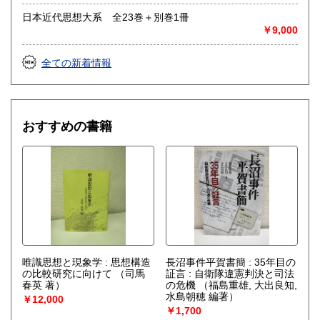
日本近代思想大系 全23巻＋別巻1冊
￥9,000
全ての新着情報
おすすめの書籍
唯識思想と現象学 : 思想構造
長沼事件平賀書簡 : 35年目の
の比較研究に向けて
（司馬
証言 : 自衛隊違憲判決と司法
春英 著）
の危機
（福島重雄, 大出良知,
水島朝穂 編著）
￥12,000
￥1,700