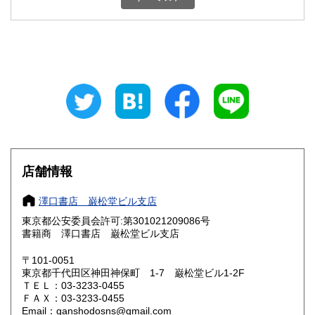
石川県
福井県
600円
600円
山梨県
長野県
600円
600円
岐阜県
静岡県
600円
600円
愛知県
三重県
600円
600円
滋賀県
京都府
600円
600円
大阪府
兵庫県
600円
600円
店舗情報
奈良県
和歌山県
600円
600円
澤口書店 巌松堂ビル支店
東京都公安委員会許可:第301021209086号
鳥取県
島根県
600円
600円
書籍商 澤口書店 巌松堂ビル支店
岡山県
広島県
600円
600円
〒101-0051
東京都千代田区神田神保町 1-7 巌松堂ビル1-2F
ＴＥＬ：03-3233-0455
山口県
徳島県
600円
600円
ＦＡＸ：03-3233-0455
Email：ganshodosns@gmail.com