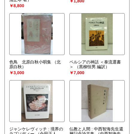
￥1,800
￥8,800
色鳥 北原白秋小唄集
（北
ペルシアの神話 ＜泰流選書
原白秋）
＞
（黒柳恒男 編訳）
￥3,000
￥7,000
ジャンケレヴィッチ : 境界の
仏教と人間 : 中西智海先生還
ラプソディー
（合田正人
暦記念論文集
（中西智海先