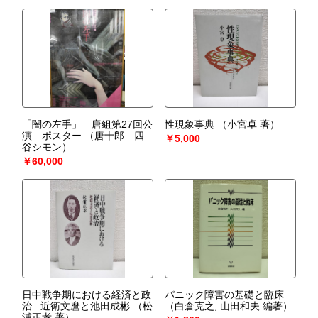
「闇の左手」 唐組第27回公
性現象事典
（小宮卓 著）
演 ポスター
（唐十郎 四
￥5,000
谷シモン）
￥60,000
日中戦争期における経済と政
パニック障害の基礎と臨床
治 : 近衛文麿と池田成彬
（松
（白倉克之, 山田和夫 編著）
浦正孝 著）