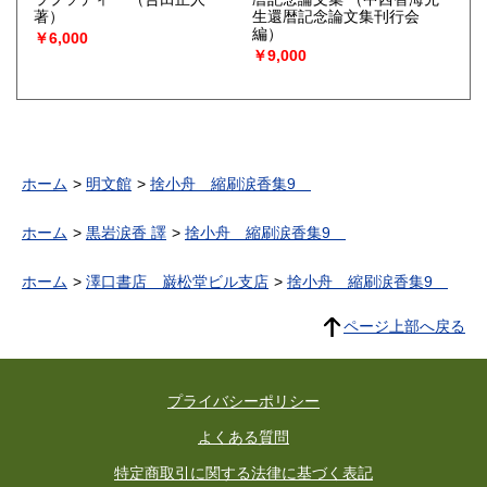
著）
生還暦記念論文集刊行会
編）
￥6,000
￥9,000
ホーム
明文館
捨小舟 縮刷涙香集9
ホーム
黒岩涙香 譯
捨小舟 縮刷涙香集9
ホーム
澤口書店 巌松堂ビル支店
捨小舟 縮刷涙香集9
ページ上部へ戻る
プライバシーポリシー
よくある質問
特定商取引に関する法律に基づく表記