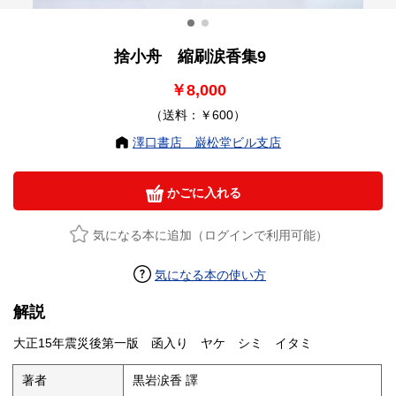
捨小舟 縮刷涙香集9
￥8,000
（送料：￥600）
澤口書店 巌松堂ビル支店
かごに入れる
気になる本に追加（ログインで利用可能）
気になる本の使い方
解説
大正15年震災後第一版 函入り ヤケ シミ イタミ
著者
黒岩涙香 譯