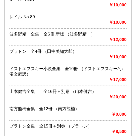
まずは、フリーダイヤル 0120-68-2332 までご連絡下さ
￥10,000
い。
レイル No.89
￥10,000
取り扱い分野
総記、哲学宗教、歴史、社会科学、自然科学、美術工芸、国
波多野精一全集 全6冊 新版 （波多野精一）
語国文、外国文学、古典籍、近代文献、趣味、外国書、サブ
￥12,000
カルチャー、古書一般（その他）
古本古書全般
プラトン 全4冊 （田中美知太郎）
￥10,000
ドストエフスキー小説全集 全10冊 （ドストエフスキー/小
沼文彦訳）
￥17,000
山本健吉全集 全16冊＋別巻 （山本健吉）
￥20,000
南方熊楠全集 全12冊 （南方熊楠）
￥9,000
プラトン全集 全15冊＋別巻 （プラトン）
￥8,500