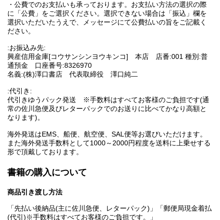
・公費でのお支払いも承っております。お支払い方法の選択の際
に「公費」をご選択ください。選択できない場合は「振込」欄を
選択いただいたうえで、メッセージにて公費払いの旨をご記載く
ださい。
:お振込み先:
興産信用金庫[コウサンシンヨウキンコ] 本店 店番:001 種別:普
通預金 口座番号:8326970
名義:(株)澤口書店 代表取締役 澤口純二
:代引き:
代引きゆうパック発送 ※手数料はすべてお客様のご負担です(通
常の佐川急便及びレターパックでのお送りに比べてかなり高額と
なります)。
海外発送はEMS、船便、航空便、SAL便等お選びいただけます。
また海外発送手数料として1000～2000円程度を送料に上乗せする
形で頂戴しております。
書籍の購入について
商品引き渡し方法
「先払い後納品(主に佐川急便、レターパック)」「郵便局現金着払
(代引)※手数料はすべてお客様のご負担です。」