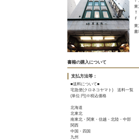
〒1
東
Ｔ
Ｆ
東
書
書籍の購入について
支払方法等：
■送料について■
宅急便(クロネコヤマト) 送料一覧
(単位:円)※税込価格
60サイズ 80サイズ 1
北海道 1,460 1,740
北東北 1,060 1,350
南東北・関東・信越・北陸・中部 94
関西 1,060 1,350
中国・四国 1,190 1,4
九州 1,460 1,740