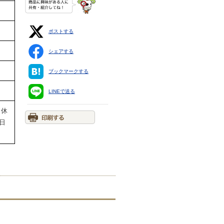
ポストする
シェアする
ブックマークする
LINEで送る
。休
日