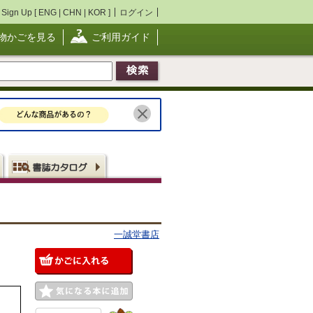
Sign Up [
ENG
|
CHN
|
KOR
]
ログイン
物かごを見る
ご利用ガイド
一誠堂書店