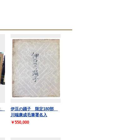
生、
伊豆の踊子 限定180部
川端康成毛筆署名入
￥550,000