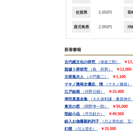
佐賀県
2,050円
長
鹿児島県
2,050円
沖
新着書籍
古代鏡文化の研究
（保坂三郎）
￥13,
殷墟卜辞研究
（島 邦男）
￥11,000
元荷風夫人
（小門勝二）
￥1,100
マキノ雅裕女優志 情
（マキノ雅裕）
江戸絵画
（河野元昭）
￥15,400
津田真道全集
（大久保利謙・桑原伸介
東京の窓
（関野準一郎）
￥55,000
型絵小品
（芹沢銈介）
￥49,500
絵入お伽噺新約列子
（川上澄生絵 五
幻燈
（川上澄生）
￥33,000