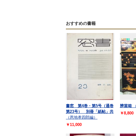
おすすめの書籍
書窓 第4巻・第5号（通巻
辨當箱
第23号） 別冊「紙帖」共
￥8,800
（恩地孝四郎編）
￥11,000