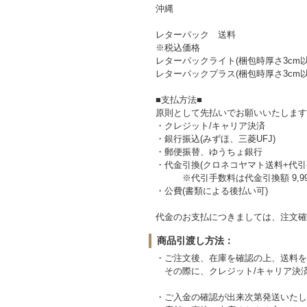
沖縄 1,460 2,070
レターパック 送料
※税込価格
レターパックライト(梱包時厚さ3cm以
レターパックプラス(梱包時厚さ3cm以
■支払方法■
原則として先払いでお願いいたします
・クレジット/キャリア決済
・銀行振込(みずほ、三菱UFJ)
・郵便振替、ゆうちょ銀行
・代金引換(クロネコヤマト送料+代引
※代引手数料は代金引換額 9,999円ま
・公費(書類による後払い可)
代金のお支払につきましては、注文確
商品引渡し方法：
・ご注文後、在庫を確認の上、送料を
その際に、クレジット/キャリア決
・ご入金の確認が出来次第発送いたし