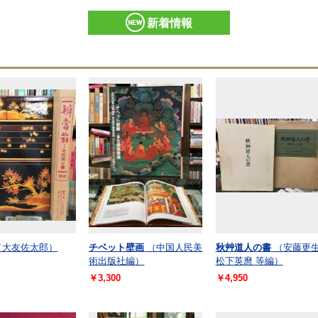
新着情報
（大友佐太郎）
チベット壁画
（中国人民美
秋艸道人の書
（安藤更
術出版社編）
松下英麿 等編）
￥3,300
￥4,950