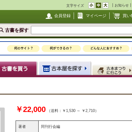
お知らせ
文字サイズ
会員登録
マイページ
買い
古書を探す
￥22,000
（送料：￥1,530 ～ ￥2,710）
著者
同刊行会編