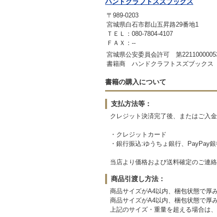
ハンドクラフトスズブックス
〒989-0203
宮城県白石市郡山五昇路29番地1
ＴＥＬ：080-7804-4107
ＦＡＸ：--
宮城県公安委員会許可 第2211000005
書籍商 ハンドクラフトスズブックス
書籍の購入について
支払方法等：
クレジット決済完了後、またはご入金
・クレジットカード
・銀行振込:ゆうちょ銀行、PayPay
当店より価格および送料確定のご連絡
商品引渡し方法：
商品サイズがA4以内、梱包状態で厚み
商品サイズがA4以内、梱包状態で厚み3
上記のサイズ・重量を超える場合は、