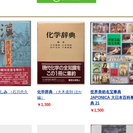
しみ
（石川忠久
化学辞典
（大木道則 ほか
世界美術名宝事典
編）
JAPONICA 大日本百科
典 21
￥1,300
￥1,500