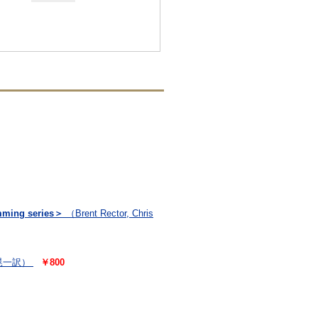
ng series＞
（Brent Rector, Chris
松田晃一訳）
￥800