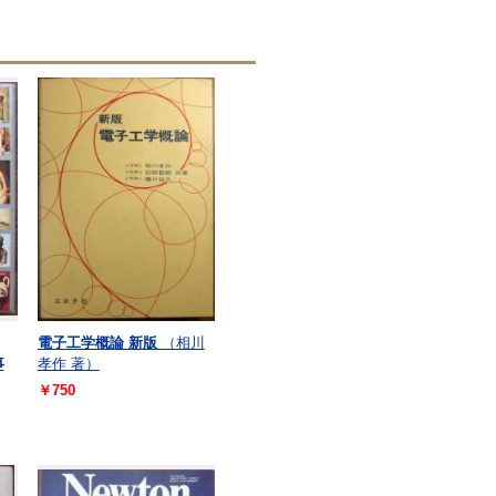
電子工学概論 新版
（相川
事
孝作 著）
￥750