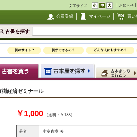
お知らせ
文字サイズ
会員登録
マイページ
買い
古書を探す
室直樹経済ゼミナール
￥1,000
（送料：￥185）
著者
小室直樹 著