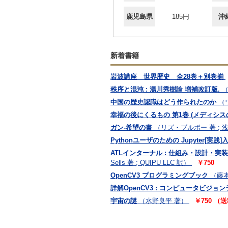
鹿児島県
185円
沖
新着書籍
岩波講座 世界歴史 全28巻＋別巻揃
秩序と混沌 : 湯川秀樹論 増補改訂版.
（
中国の歴史認識はどう作られたのか
（
幸福の後にくるもの 第1巻 (メディシス
ガン-希望の書
（リズ・ブルボー 著 ; 
Pythonユーザのための Jupyter[実践]
ATLインターナル : 仕組み・設計・実装法 ＜
Sells 著 ; QUIPU LLC 訳）
￥750
OpenCV3 プログラミングブック
（藤
詳解OpenCV3 : コンピュータビジ
宇宙の謎
（水野良平 著）
￥750 （