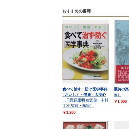
おすすめの書籍
食べて治す・防ぐ医学事典
漢詩の楽
: おいしく・健康・大安心
著）
（日野原重明 総監修 ; 中村
￥1,000
丁次 監修・執筆）
￥1,200