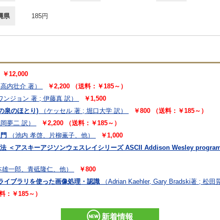
縄県
185円
￥12,000
高内壮介 著）
￥2,200 （送料：￥185～）
ワンジョン 著 ; 伊藤真 訳）
￥1,500
の泉のほとり)
（ケッセル 著 ; 堀口大学 訳）
￥800 （送料：￥185～）
浅岡夢二 訳）
￥2,200 （送料：￥185～）
入門
（池内 孝啓、片柳薫子、他）
￥1,000
アスキーアジソンウェスレイシリーズ ASCII Addison Wesley programmi
本雄一郎、青砥隆仁、他）
￥800
ョンライブラリを使った画像処理・認識
（Adrian Kaehler, Gary Bradski著 ; 
送料：￥185～）
新着情報