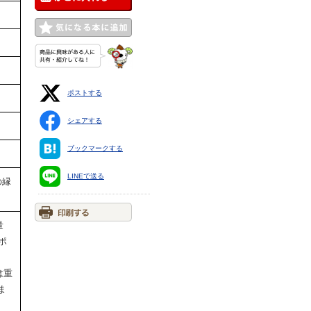
ポストする
シェアする
ブックマークする
LINEで送る
の縁
量
ポ
は重
ま