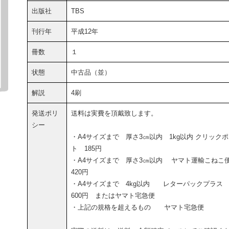
出版社
TBS
刊行年
平成12年
冊数
１
状態
中古品（並）
解説
4刷
発送ポリ
送料は実費を頂戴致します。
シー
・A4サイズまで 厚さ3㎝以内 1kg以内 クリック
ト 185円
・A4サイズまで 厚さ3㎝以内 ヤマト運輸こねこ
420円
・A4サイズまで 4kg以内 レターパックプラ
600円 またはヤマト宅急便
・上記の規格を超えるもの ヤマト宅急便