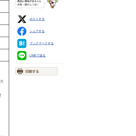
ポストする
シェアする
ブックマークする
LINEで送る
ポス
便
ス