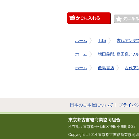
ホーム
TBS
古代アンデ
ホーム
増田義郎, 島田泉, ワ
ホーム
飯島書店
古代ア
日本の古本屋について
プライバ
東京都古書籍商業協同組合
所在地：東京都千代田区神田小川町3-22
Copyright c 2014 東京都古書籍商業協同組合 All