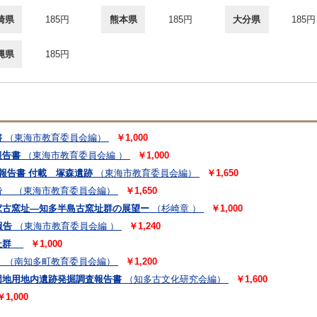
崎県
185円
熊本県
185円
大分県
185円
縄県
185円
書
（東海市教育委員会編）
￥1,000
報告書
（東海市教育委員会編 ）
￥1,000
報告書 付載 塚森遺跡
（東海市教育委員会編）
￥1,650
報告
（東海市教育委員会編）
￥1,650
家古窯址―知多半島古窯址群の展望ー
（杉崎章 ）
￥1,000
報告
（東海市教育委員会編 ）
￥1,240
窯址群
￥1,000
塚
（南知多町教育委員会編）
￥1,200
団地用地内遺跡発掘調査報告書
（知多古文化研究会編）
￥1,600
￥1,000