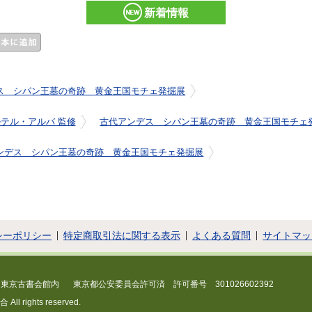
新着情報
ス シパン王墓の奇跡 黄金王国モチェ発掘展
ルテル・アルバ 監修
古代アンデス シパン王墓の奇跡 黄金王国モチェ
ンデス シパン王墓の奇跡 黄金王国モチェ発掘展
シーポリシー
特定商取引法に関する表示
よくある質問
サイトマッ
 東京古書会館内
東京都公安委員会許可済 許可番号 301026602392
 rights reserved.