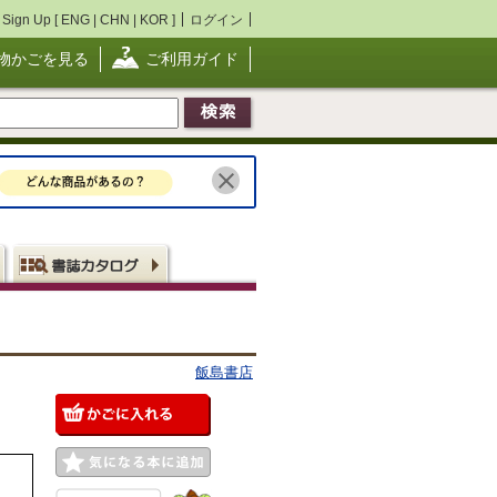
Sign Up [
ENG
|
CHN
|
KOR
]
ログイン
物かごを見る
ご利用ガイド
飯島書店