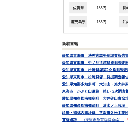
佐賀県
185円
長
鹿児島県
185円
沖
新着書籍
愛知県東海市 法秀古窯発掘調査報告
愛知県東海市 中ノ池遺跡群発掘調査
愛知県東海市 松崎貝塚第2次発掘調査
愛知県東海市 松崎貝塚 発掘調査
愛知県知郡多知多町 大知山・旭大井
東海市 かぶと山遺跡 第1・2次調査
愛知県知多郡南知多町 大井釜山古
愛知県知多郡南知多町 清水ノ上貝
鎗場・御林古窯址群 常滑市久米工業
菩薩遺跡
（東海市教育委員会編）