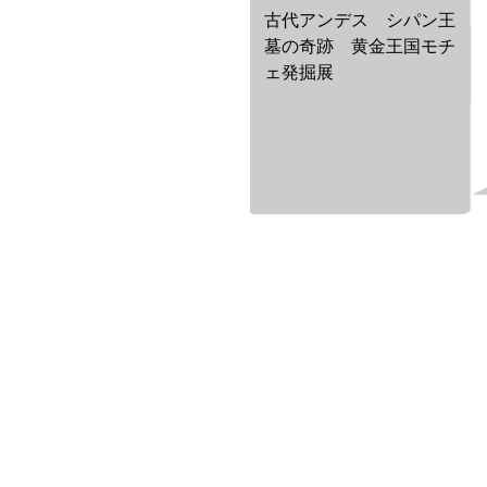
古代アンデス シパン王
墓の奇跡 黄金王国モチ
ェ発掘展