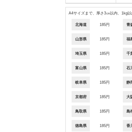
A4サイズまで、厚さ3㎝以内、1kg以
北海道
185円
青
山形県
185円
福
埼玉県
185円
千
富山県
185円
石
岐阜県
185円
静
京都府
185円
大
鳥取県
185円
島
徳島県
185円
香