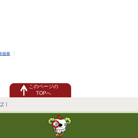
発掘展
このページの
TOPへ
プ