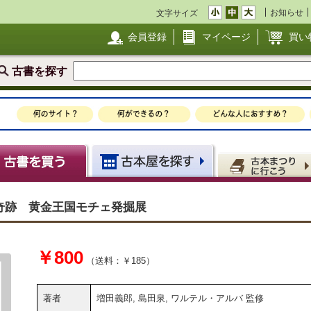
お知らせ
文字サイズ
会員登録
マイページ
買い
古書を探す
奇跡 黄金王国モチェ発掘展
￥800
（送料：￥185）
著者
増田義郎, 島田泉, ワルテル・アルバ 監修