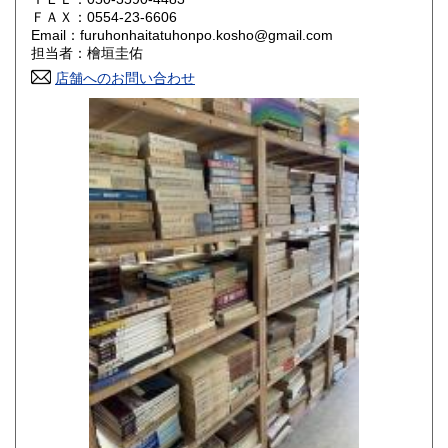
800円
800円
ＦＡＸ：0554-23-6606
Email：furuhonhaitatuhonpo.kosho@gmail.com
香川県
愛媛県
800円
800円
担当者：檜垣圭佑
店舗へのお問い合わせ
高知県
福岡県
800円
800円
佐賀県
長崎県
800円
800円
熊本県
大分県
800円
800円
宮崎県
鹿児島県
800円
800円
沖縄県
1,500円