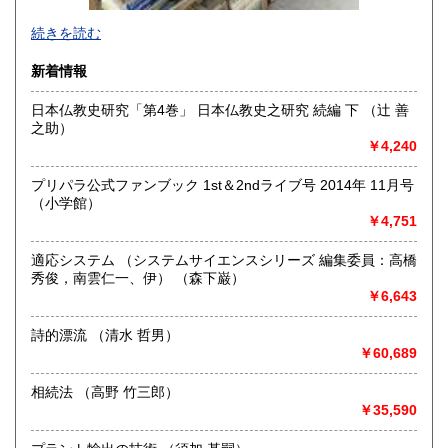
-
続きを読む
沿線名：-
新着情報
最寄駅：-
営業時間：-
日本仏教史研究「第4巻」 日本仏教史之研究 続編 下 （辻 善
定休日：-
之助）
￥4,240
書籍の買取について
-
プリパラ公式ファンブック 1st＆2ndライブ号 2014年 11月号
（小学館）
￥4,751
取り扱い分野
総記、哲学宗教、歴史、社会科学、自然科学、美術工芸、国
適応システム （システムサイエンスシリーズ 編集委員：高橋
語国文、外国文学、古典籍、近代文献、趣味、外国書、サブ
秀俊，南雲仁一、伊） （森下巌）
カルチャー、古書一般（その他）
￥6,643
書籍全般
詩的漂流 （清水 哲男）
￥60,689
相続法 （高野 竹三郎）
￥35,590