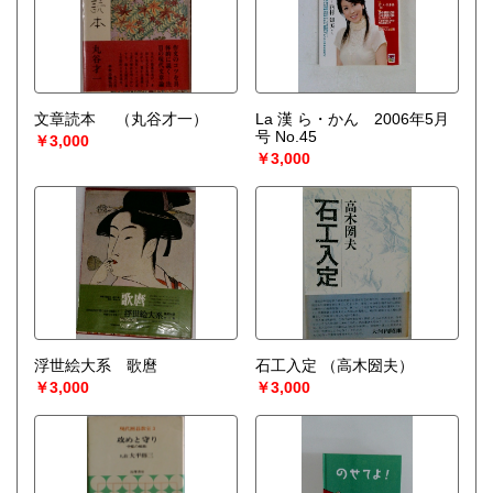
文章読本
（丸谷才一）
La 漢 ら・かん 2006年5月
号 No.45
￥3,000
￥3,000
浮世絵大系 歌麿
石工入定
（高木圀夫）
￥3,000
￥3,000