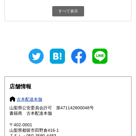
新潟県
富山県
800円
800円
すべて表示
石川県
福井県
800円
800円
山梨県
長野県
800円
800円
岐阜県
静岡県
800円
800円
愛知県
三重県
800円
800円
滋賀県
京都府
800円
800円
大阪府
兵庫県
800円
800円
店舗情報
奈良県
和歌山県
800円
800円
古本配達本舗
山梨県公安委員会許可 第471142800048号
鳥取県
島根県
800円
800円
書籍商 古本配達本舗
岡山県
広島県
800円
800円
〒402-0001
山梨県都留市田野倉416-1
ＴＥＬ：050-3590-4483
山口県
徳島県