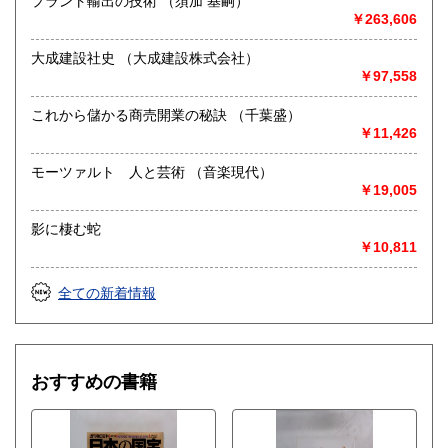
プラント輸出の技術 （須加 基嗣）
￥263,606
大成建設社史 （大成建設株式会社）
￥97,558
これから儲かる商売開業の秘訣 （千葉盛）
￥11,426
モーツァルト 人と芸術 （音楽現代）
￥19,005
影に棲む蛇
￥10,811
全ての新着情報
おすすめの書籍