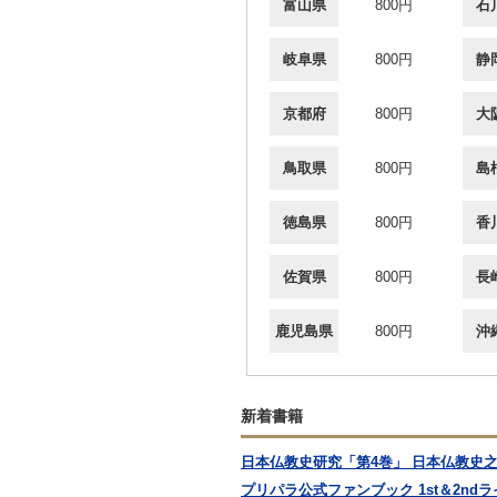
富山県
800円
石
岐阜県
800円
静
京都府
800円
大
鳥取県
800円
島
徳島県
800円
香
佐賀県
800円
長
鹿児島県
800円
沖
新着書籍
日本仏教史研究「第4巻」 日本仏教史之
プリパラ公式ファンブック 1st＆2ndライ