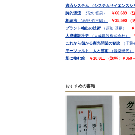
適応システム （システムサイエンスシ
詩的漂流
（清水 哲男）
￥60,689 
相続法
（高野 竹三郎）
￥35,590 
プラント輸出の技術
（須加 基嗣）
￥
大成建設社史
（大成建設株式会社）
これから儲かる商売開業の秘訣
（千葉
モーツァルト 人と芸術
（音楽現代）
影に棲む蛇
￥10,811 （送料：￥360
おすすめの書籍