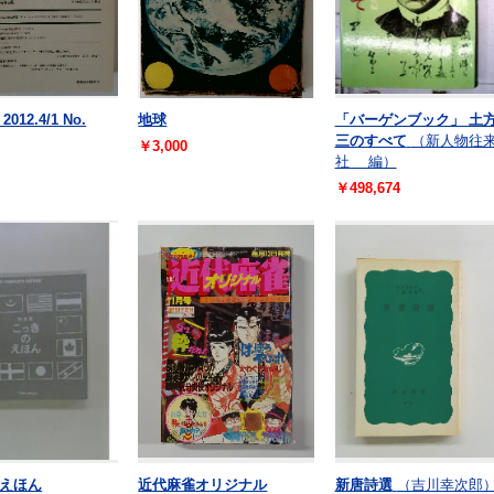
012.4/1 No.
地球
「バーゲンブック」 土
三のすべて
（新人物往
￥3,000
社 編）
￥498,674
えほん
近代麻雀オリジナル
新唐詩選
（吉川幸次郎