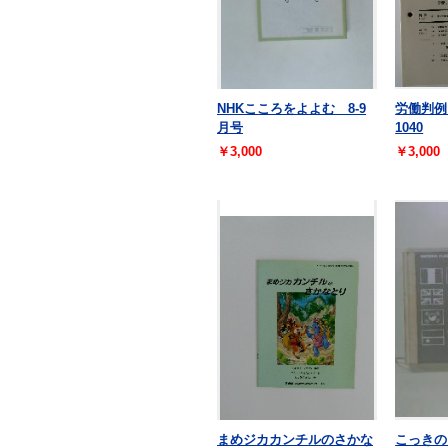
NHKこころをよよむ 8-9
労働判例 2
月号
1040
￥3,000
￥3,000
まめジカカンチルのさかな
こっきの