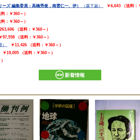
リーズ 編集委員：高橋秀俊，南雲仁一、伊）
（森下巌）
￥6,643 （送料：
（送料：￥360～）
（送料：￥360～）
263,606 （送料：￥360～）
￥97,558 （送料：￥360～）
盛）
￥11,426 （送料：￥360～）
￥19,005 （送料：￥360～）
～）
新着情報