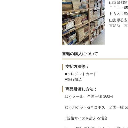
山梨県都留市
ＴＥＬ：050-
ＦＡＸ：0554
山梨県公安委
書籍商 古
書籍の購入について
支払方法等：
■クレジットカード
■銀行振込
商品引渡し方法：
ゆうメール 全国一律 360円
ゆうパケットorネコポス 全国一律 5
↓規格サイズを超える場合