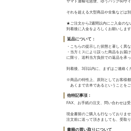
ヤマト運輸宅急便、ゆうパック60サイ
それを超える大型商品や全集などは別
★ご注文から2週間以内にご入金のな
到着後に入金をよろしくお願いします
返品について：
・こちらの提示した状態と著しく異な
・当方ミスにより誤った商品をお届け
に限り、送料当方負担での返品を承っ
到着後、3日以内に、まずはご連絡く
※商品の特性上、原則としてお客様都
あくまで古本であるということをご
他特記事項：
FAX、お手紙の注文、問い合わせは
現金書留のご購入も行なっておりませ
注文前に送って頂きましても、受取り
書籍の買い取りについて