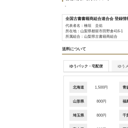
-
全国古書書籍商組合連合会 登録情
代表者名：檜垣 圭佑
所在地：山梨県都留市田野倉416-1
所属組合：山梨県古書籍商組合
送料について
ゆうパック・宅配便
ゆう
北海道
1,500円
青
山形県
800円
福
埼玉県
800円
千