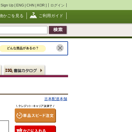
Sign Up [
ENG
|
CHN
|
KOR
]
ログイン
物かごを見る
ご利用ガイド
古本配達本舗