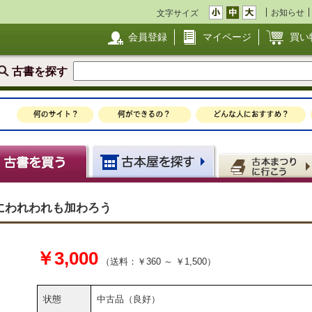
お知らせ
文字サイズ
会員登録
マイページ
買い
古書を探す
にわれわれも加わろう
￥3,000
（送料：￥360 ～ ￥1,500）
状態
中古品（良好）