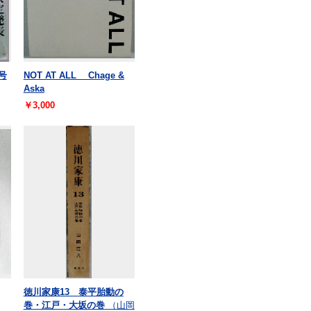
号
NOT AT ALL Chage &
Aska
￥3,000
徳川家康13 泰平胎動の
巻・江戸・大坂の巻
（山岡