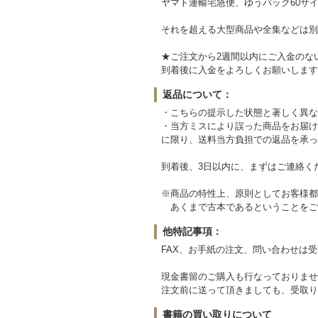
ヤマト運輸宅急便、ゆうパック60サイ
それを超える大型商品や全集などは別
★ご注文から2週間以内にご入金のな
到着後に入金をよろしくお願いします
返品について：
・こちらの提示した状態と著しく異な
・当方ミスにより誤った商品をお届け
に限り、送料当方負担での返品を承っ
到着後、3日以内に、まずはご連絡く
※商品の特性上、原則としてお客様都
あくまで古本であるということをご
他特記事項：
FAX、お手紙の注文、問い合わせは
現金書留のご購入も行なっておりませ
注文前に送って頂きましても、受取り
書籍の買い取りについて