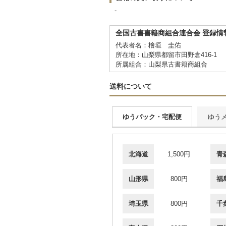
-
全国古書書籍商組合連合会 登録情
代表者名：檜垣 圭佑
所在地：山梨県都留市田野倉416-1
所属組合：山梨県古書籍商組合
送料について
ゆうパック・宅配便
ゆう
北海道
1,500円
青
山形県
800円
福
埼玉県
800円
千