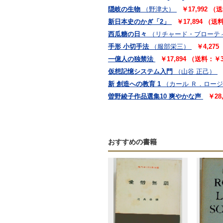
隠岐の生物
（野津大）
￥17,992 
新日本史のかぎ「2」
￥17,894 （
西瓜糖の日々
（リチャード・ブローテ
手形 小切手法
（服部栄三）
￥4,27
一億人の独禁法
￥17,894 （送料：￥
仮想記憶システム入門
（山谷 正己）
新 創造への教育 1
（カール Ｒ．ロー
曽野綾子作品選集10 爽やかな声
￥28
おすすめの書籍