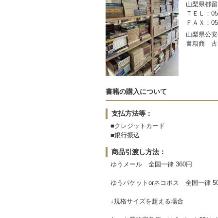
山梨県都留市
ＴＥＬ：050-
ＦＡＸ：0554
山梨県公安委
書籍商 古
書籍の購入について
支払方法等：
■クレジットカード
■銀行振込
商品引渡し方法：
ゆうメール 全国一律 360円
ゆうパケットorネコポス 全国一律 5
↓規格サイズを超える場合