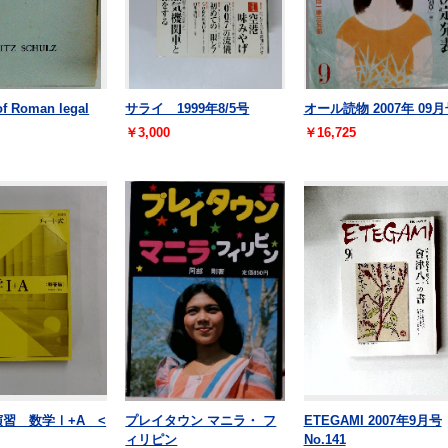
of Roman legal
サライ 1999年8/5号
オール読物 2007年 09月
￥3,000
￥16,725
演習 数学Ⅰ+A <
プレイタウン マニラ・ フ
ETEGAMI 2007年9月号
ィリピン
No.141