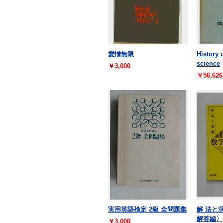
愛憎無限
History 
science
￥3,000
￥56,626
実用英語検定 2級 全問題集
解 法と
解答編〉
￥3,000