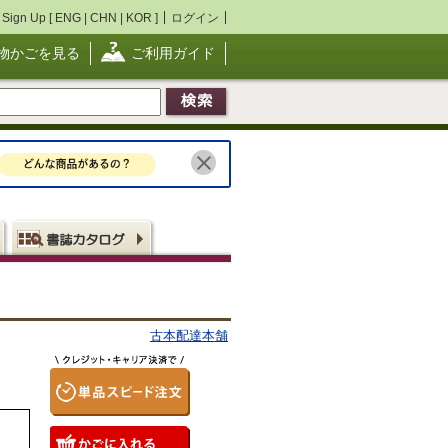
Sign Up [
ENG
|
CHN
|
KOR
]
ログイン
物かごを見る
ご利用ガイド
古本配達本舗