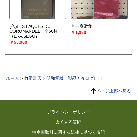
(仏)LES LAQUES DU
京一商歌集
COROMANDEL 全50枚
￥1,980
（E.-A.SEGUY）
￥55,000
ホーム
竹岡書店
明和電機 製品カタログ1・2
ページ上部へ戻る
プライバシーポリシー
よくある質問
特定商取引に関する法律に基づく表記