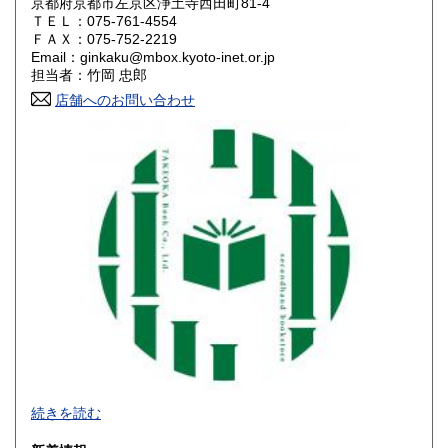
京都府京都市左京区浄土寺西田町81-4
岡山県
広島県
550円
550円
ＴＥＬ：075-761-4554
ＦＡＸ：075-752-2219
Email：ginkaku@mbox.kyoto-inet.or.jp
山口県
徳島県
550円
550円
担当者：竹岡 忠郎
香川県
店舗へのお問い合わせ
愛媛県
550円
550円
高知県
福岡県
550円
600円
佐賀県
長崎県
600円
600円
熊本県
大分県
600円
600円
宮崎県
鹿児島県
600円
600円
沖縄県
1,600円
続きを読む