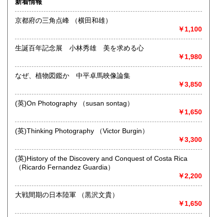
新着情報
京都府の三角点峰 （横田和雄）
￥1,100
生誕百年記念展 小林秀雄 美を求める心
￥1,980
なぜ、植物図鑑か 中平卓馬映像論集
◆本の在庫について◆
￥3,850
当店に在庫している本はほぼ別棟倉庫に保管していますの
で、性急なお求めにはご対応致し兼ねます。ご来店にてお求
(英)On Photography （susan sontag）
めになりたい場合は事前にご一報下さいませ。
￥1,650
沿線名：-
(英)Thinking Photography （Victor Burgin）
最寄駅：-
￥3,300
営業時間：平日・土・祝10時半～18時
定休日：日曜日
(英)History of the Discovery and Conquest of Costa Rica
（Ricardo Fernandez Guardia）
書籍の買取について
￥2,200
-
大戦間期の日本陸軍 （黒沢文貴）
￥1,650
取り扱い分野