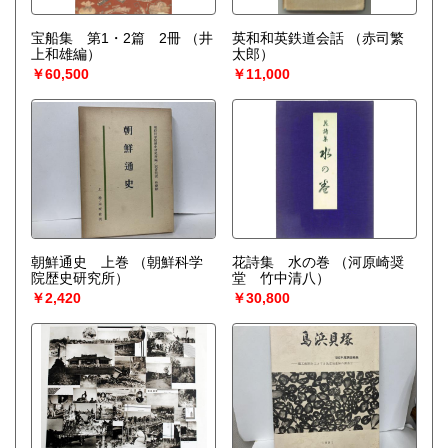
宝船集 第1・2篇 2冊
（井
英和和英鉄道会話
（赤司繁
上和雄編）
太郎）
￥60,500
￥11,000
朝鮮通史 上巻
（朝鮮科学
花詩集 水の巻
（河原崎奨
院歴史研究所）
堂 竹中清八）
￥2,420
￥30,800