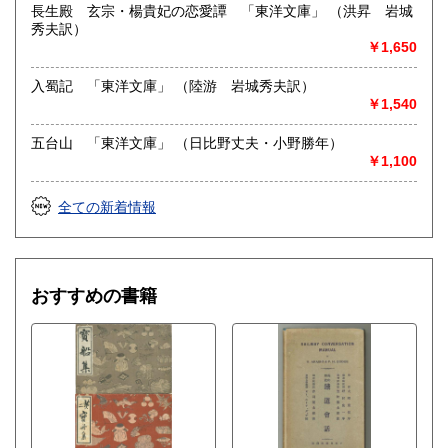
総記、哲学宗教、歴史、社会科学、自然科学、美術工芸、国
長生殿 玄宗・楊貴妃の恋愛譚 「東洋文庫」 （洪昇 岩城
語国文、外国文学、近代文献、趣味、外国書、サブカルチャ
秀夫訳）
ー、古書一般（その他）
￥1,650
入蜀記 「東洋文庫」 （陸游 岩城秀夫訳）
￥1,540
五台山 「東洋文庫」 （日比野丈夫・小野勝年）
￥1,100
全ての新着情報
おすすめの書籍