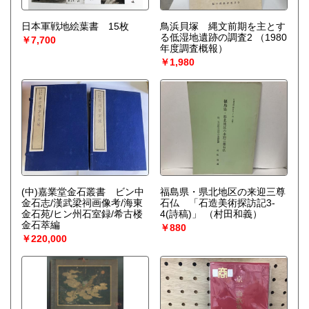
日本軍戦地絵葉書 15枚
鳥浜貝塚 縄文前期を主とす
る低湿地遺跡の調査2
（1980
￥7,700
年度調査概報）
￥1,980
(中)嘉業堂金石叢書 ビン中
福島県・県北地区の来迎三尊
金石志/漢武梁祠画像考/海東
石仏 「石造美術探訪記3-
金石苑/ヒン州石室録/希古楼
4(詩稿)」
（村田和義）
金石萃編
￥880
￥220,000