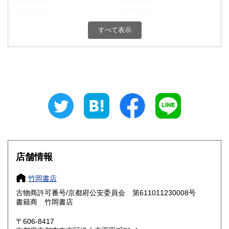
東京都
神奈川県
550円
550円
すべて表示
新潟県
富山県
550円
550円
石川県
福井県
550円
550円
山梨県
長野県
550円
550円
岐阜県
静岡県
550円
550円
愛知県
三重県
550円
550円
滋賀県
京都府
550円
550円
店舗情報
大阪府
兵庫県
550円
550円
竹岡書店
奈良県
和歌山県
古物商許可番号/京都府公安委員会 第611011230008号
550円
550円
書籍商 竹岡書店
鳥取県
島根県
550円
550円
〒606-8417