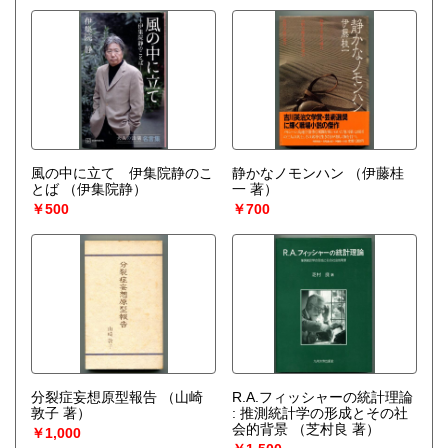
風の中に立て 伊集院静のこ
静かなノモンハン
（伊藤桂
とば
（伊集院静）
一 著）
￥500
￥700
分裂症妄想原型報告
（山崎
R.A.フィッシャーの統計理論
敦子 著）
: 推測統計学の形成とその社
会的背景
（芝村良 著）
￥1,000