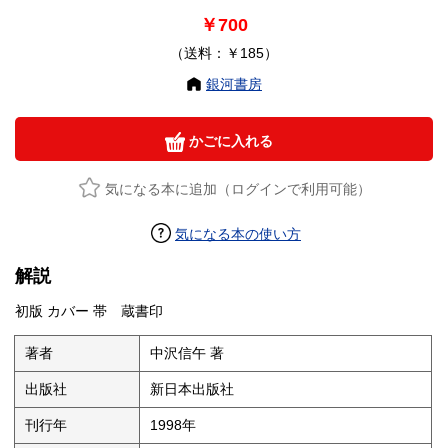
￥700
（送料：￥185）
銀河書房
かごに入れる
気になる本に追加（ログインで利用可能）
気になる本の使い方
解説
初版 カバー 帯 蔵書印
著者
中沢信午 著
出版社
新日本出版社
刊行年
1998年