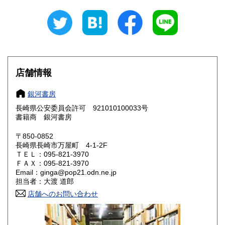
岐阜県
静岡県
185円
185円
愛知県
三重県
185円
185円
滋賀県
京都府
185円
185円
大阪府
兵庫県
185円
185円
店舗情報
奈良県
和歌山県
185円
185円
銀河書房
長崎県公安委員会許可 921010100033号
鳥取県
島根県
185円
185円
書籍商 銀河書房
岡山県
広島県
185円
185円
〒850-0852
長崎県長崎市万屋町 4-1-2F
ＴＥＬ：095-821-3970
山口県
徳島県
185円
185円
ＦＡＸ：095-821-3970
Email：ginga@pop21.odn.ne.jp
香川県
愛媛県
185円
185円
担当者：大渡 道郎
店舗へのお問い合わせ
高知県
福岡県
185円
185円
佐賀県
長崎県
185円
185円