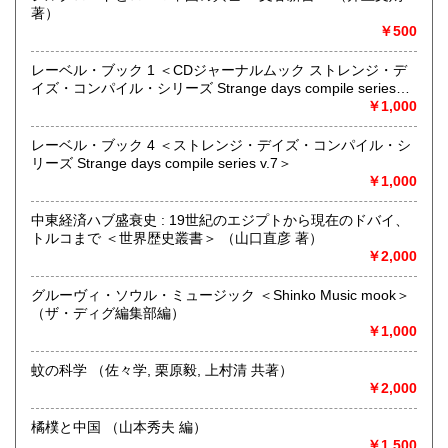
著）
営業時間：10:00〜11:30 12:30〜18:00
￥500
定休日：不定休
レーベル・ブック 1 ＜CDジャーナルムック ストレンジ・デ
書籍の買取について
イズ・コンパイル・シリーズ Strange days compile series
長崎市および近郊に訪問いたします
v.2＞
￥1,000
レーベル・ブック 4 ＜ストレンジ・デイズ・コンパイル・シ
取り扱い分野
リーズ Strange days compile series v.7＞
古書一般（その他）
￥1,000
中東経済ハブ盛衰史 : 19世紀のエジプトから現在のドバイ、
トルコまで ＜世界歴史叢書＞ （山口直彦 著）
￥2,000
グルーヴィ・ソウル・ミュージック ＜Shinko Music mook＞
（ザ・ディグ編集部編）
￥1,000
蚊の科学 （佐々学, 栗原毅, 上村清 共著）
￥2,000
橘樸と中国 （山本秀夫 編）
￥1,500