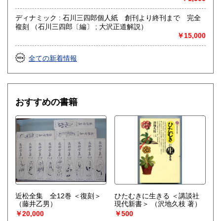
ディナミック : 石川三四郎個人紙 創刊より終刊まで 完全
複刻 （石川三四郎〔編〕 ; 大沢正道解説）
￥15,000
全ての新着情報
おすすめの書籍
近松全集 全12巻 ＜復刻＞
ひたむきに生きる ＜講談社
（藤井乙男）
現代新書＞
（沢地久枝 著）
￥20,000
￥500