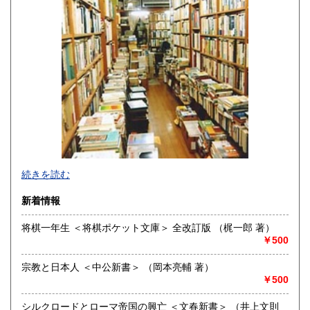
熊本県
大分県
185円
185円
宮崎県
鹿児島県
185円
185円
沖縄県
185円
続きを読む
新着情報
将棋一年生 ＜将棋ポケット文庫＞ 全改訂版 （梶一郎 著）
￥500
誠実に対応させていただきます。
店頭で売れ、在庫が無いことがあります。
宗教と日本人 ＜中公新書＞ （岡本亮輔 著）
ご寛容のほどお願いいたします。
￥500
沿線名：JR長崎駅から電車で10分
シルクロードとローマ帝国の興亡 ＜文春新書＞ （井上文則
最寄駅：観光通り電停 または 西浜町電停 徒歩3分