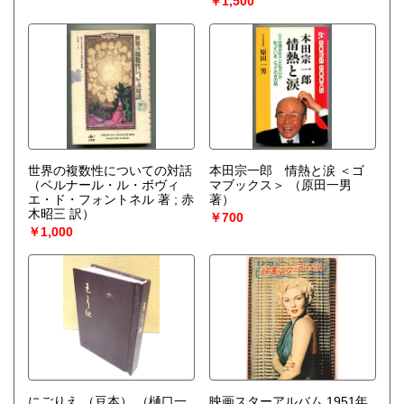
￥1,500
世界の複数性についての対話
本田宗一郎 情熱と涙 ＜ゴ
（ベルナール・ル・ボヴィ
マブックス＞
（原田一男
エ・ド・フォントネル 著 ; 赤
著）
木昭三 訳）
￥700
￥1,000
にごりえ （豆本）
（樋口一
映画スターアルバム 1951年