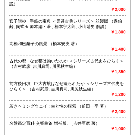
説）
書籍の買取について
￥2,000
出張買取、宅急便買取致します。まずはご一報下さい。持込
の場合は必ずあらかじめご連絡下さい。
官子譜抄 : 手筋の宝典 ＜囲碁古典シリーズ＞ 並製版 （過伯
齢, 陶式玉 原本編・著 ; 橋本宇太郎, 小山靖男 解説）
￥1,800
取り扱い分野
哲学宗教、歴史、社会科学、自然科学、美術工芸、趣味、古
高橋和巳棄子の風景 （橋本安央 著）
書一般（その他）
￥1,400
古代の都 : なぜ都は動いたのか ＜シリーズ古代史をひらく＞
（吉村武彦, 吉川真司, 川尻秋生編）
￥1,350
前方後円墳 : 巨大古墳はなぜ造られたか ＜シリーズ古代史を
ひらく＞ （吉村武彦, 吉川真司, 川尻秋生編）
￥1,200
若きヘミングウェイ : 生と性の模索 （前田一平 著）
￥2,400
名盤鑑定百科 交響曲篇 増補版. （吉井亜彦 著）
￥1,000