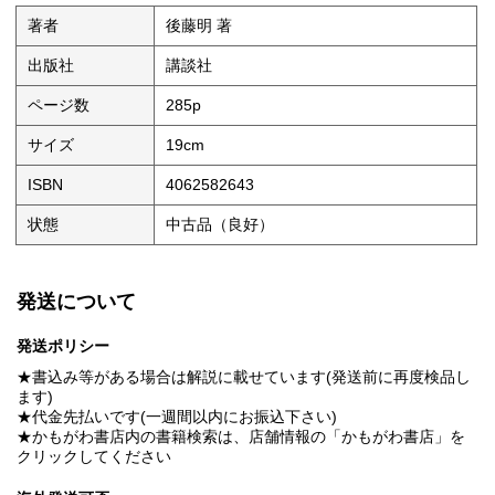
著者
後藤明 著
出版社
講談社
ページ数
285p
サイズ
19cm
ISBN
4062582643
状態
中古品（良好）
発送について
発送ポリシー
★書込み等がある場合は解説に載せています(発送前に再度検品し
ます)
★代金先払いです(一週間以内にお振込下さい)
★かもがわ書店内の書籍検索は、店舗情報の「かもがわ書店」を
クリックしてください