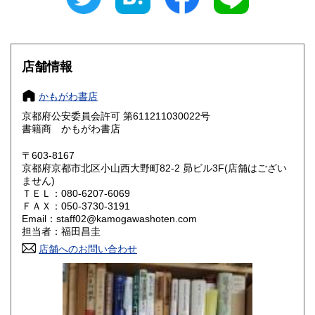
300円
300円
滋賀県
京都府
300円
300円
大阪府
兵庫県
300円
300円
店舗情報
奈良県
和歌山県
300円
300円
かもがわ書店
京都府公安委員会許可 第611211030022号
鳥取県
島根県
300円
300円
書籍商 かもがわ書店
岡山県
広島県
300円
300円
〒603-8167
京都府京都市北区小山西大野町82-2 昴ビル3F(店舗はござい
ません)
山口県
徳島県
300円
300円
ＴＥＬ：080-6207-6069
ＦＡＸ：050-3730-3191
香川県
愛媛県
300円
300円
Email：staff02@kamogawashoten.com
担当者：福田昌圭
高知県
福岡県
300円
300円
店舗へのお問い合わせ
佐賀県
長崎県
300円
300円
熊本県
大分県
300円
300円