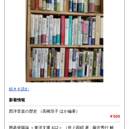
宮崎県
鹿児島県
300円
300円
沖縄県
300円
☆☆☆かもがわ書店内の書籍検索は、このページの上部にあ
続きを読む
る「書店内検索」に探したい本のキーワードを入力して検索
ボタンを押して下さい
新着情報
沿線名：京都市営地下鉄
西洋音楽の歴史 （高橋浩子 ほか編著）
最寄駅：北大路
￥500
営業時間：事務所では本は売っておりません
定休日：不定休
囲碁発陽論 ＜東洋文庫 412＞ （井上因碩 著 ; 藤沢秀行 解