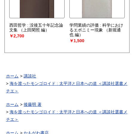
西田哲学 : 没後五十年記念論
学問業績の評価 : 科学におけ
文集
（上田閑照 編）
るエポニミー現象
（新堀通
也 編）
￥2,700
￥1,500
ホーム
講談社
海を渡ったモンゴロイド : 太平洋と日本への道 ＜講談社選書メ
チエ＞
ホーム
後藤明 著
海を渡ったモンゴロイド : 太平洋と日本への道 ＜講談社選書メ
チエ＞
ホーム
かもがわ書店