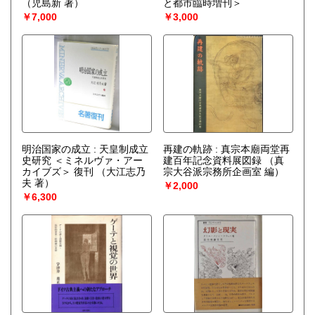
（児島新 著）
と都市臨時増刊＞
￥7,000
￥3,000
明治国家の成立 : 天皇制成立
再建の軌跡 : 真宗本廟両堂再
史研究 ＜ミネルヴァ・アー
建百年記念資料展図録
（真
カイブズ＞ 復刊
（大江志乃
宗大谷派宗務所企画室 編）
夫 著）
￥2,000
￥6,300