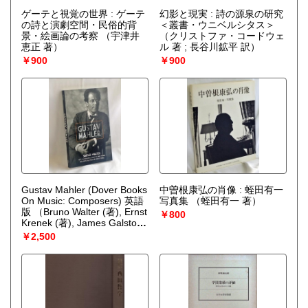
ゲーテと視覚の世界 : ゲーテ
幻影と現実 : 詩の源泉の研究
の詩と演劇空間・民俗的背
＜叢書・ウニベルシタス＞
景・絵画論の考察
（宇津井
（クリストファ・コードウェ
恵正 著）
ル 著 ; 長谷川鉱平 訳）
￥900
￥900
Gustav Mahler (Dover Books
中曽根康弘の肖像 : 蛭田有一
On Music: Composers) 英語
写真集
（蛭田有一 著）
版
（Bruno Walter (著), Ernst
￥800
Krenek (著), James Galston
(翻訳), Erik Ryding (序論)）
￥2,500