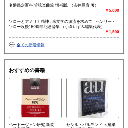
名盤鑑定百科 管弦楽曲篇 増補版. （吉井亜彦 著）
￥5,000
ソローとアメリカ精神 : 米文学の源流を求めて : ヘンリー・
ソロー没後150周年記念論集 （小倉いずみ編集代表）
￥1,500
全ての新着情報
おすすめの書籍
ベートーヴェン研究 新装.
セシル・バルモンド ＜建築