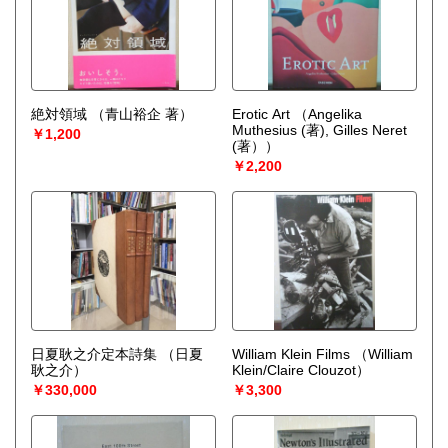
絶対領域
（青山裕企 著）
Erotic Art
（Angelika
Muthesius (著), Gilles Neret
￥1,200
(著））
￥2,200
日夏耿之介定本詩集
（日夏
William Klein Films
（William
耿之介）
Klein/Claire Clouzot）
￥330,000
￥3,300