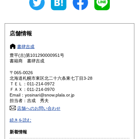
山梨県
長野県
600円
600円
岐阜県
静岡県
600円
600円
店舗情報
愛知県
三重県
600円
600円
書肆吉成
滋賀県
京都府
600円
600円
豊平(古)第101290000951号
書籍商 書肆吉成
大阪府
兵庫県
600円
600円
〒065-0026
奈良県
和歌山県
北海道札幌市東区北二十六条東七丁目3-28
600円
600円
ＴＥＬ：011-214-0972
ＦＡＸ：011-214-0970
鳥取県
島根県
600円
600円
Email：yosinari@snow.plala.or.jp
担当者：吉成 秀夫
岡山県
広島県
600円
600円
店舗へのお問い合わせ
札幌の古本屋です。北海道の郷土誌、アイヌ民族関係書、思
山口県
徳島県
600円
600円
続きを読む
想哲学、詩歌などの人文書を中心に、学術専門書を主に取り
扱っております。学術文庫なども積極的に買取いたします。
香川県
愛媛県
新着情報
600円
600円
札幌市内にて店舗営業しております。店頭にて書籍の状態な