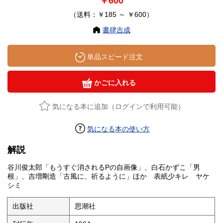
￥600
（送料：￥185 ～ ￥600）
書肆吉成
単品スピード注文
かごに入れる
気になる本に追加（ログインで利用可能）
気になる本の使い方
解説
谷川俊太郎「もうすぐ消されるPの自画像」、白石かずこ「男
根」、吉増剛造「古風に、祈るように」ほか 表紙少キレ ヤケ
シミ
出版社
思潮社