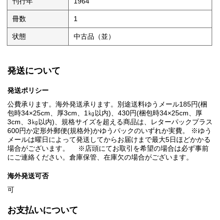
刊行年
1964
冊数
1
状態
中古品（並）
発送について
発送ポリシー
公費承ります。海外発送承ります。別途送料ゆうメール185円(梱
包時34×25cm、厚3cm、1㎏以内)、430円(梱包時34×25cm、厚
3cm、3㎏以内)、規格サイズを超える商品は、レターパックプラス
600円か定形外郵便(規格外)かゆうパックのいずれか実費。 ※ゆう
メールは曜日によって発送してからお届けまで最大5日ほどかかる
場合がございます。 ※店頭にてお取引を希望の場合は必ず事前
にご連絡ください。倉庫保管、在庫欠の場合がございます。
海外発送可否
可
お支払いについて