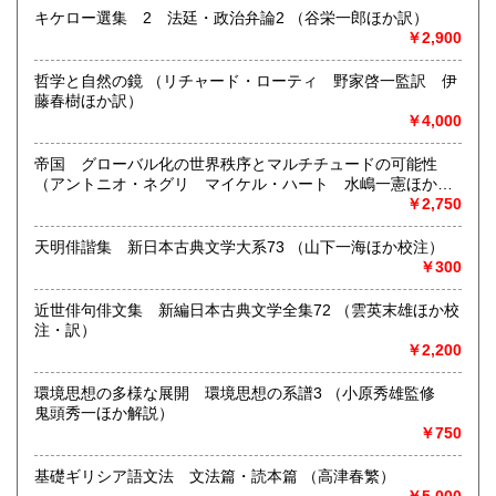
高知県
福岡県
キケロー選集 2 法廷・政治弁論2 （谷栄一郎ほか訳）
ど確認いただけます。倉庫保管の場合がございますので事前
600円
600円
￥2,900
にご一報いただけますと幸いです。
佐賀県
長崎県
600円
600円
古書の買い取りに力を入れております。ぜひご連絡下さい。
哲学と自然の鏡 （リチャード・ローティ 野家啓一監訳 伊
藤春樹ほか訳）
熊本県
大分県
600円
600円
沿線名：地下鉄南北線、東豊線
￥4,000
最寄駅：北24条駅と元町駅の間。
営業時間：12:00～17:00
宮崎県
鹿児島県
帝国 グローバル化の世界秩序とマルチチュードの可能性
600円
600円
定休日：日曜定休
（アントニオ・ネグリ マイケル・ハート 水嶋一憲ほか
訳）
￥2,750
沖縄県
600円
書籍の買取について
天明俳諧集 新日本古典文学大系73 （山下一海ほか校注）
北海道本・思想哲学・人文書を中心に専門書を積極的に買取
￥300
をしております。店頭での買取のほか、札幌市内は出張買取
いたします。市外、道外の方はご相談ください。まずはお気
近世俳句俳文集 新編日本古典文学全集72 （雲英末雄ほか校
軽にメールyosinari@snow.plala.or.jpか、電話011-214-0972
注・訳）
へご連絡下さい。
￥2,200
取り扱い分野
環境思想の多様な展開 環境思想の系譜3 （小原秀雄監修
鬼頭秀一ほか解説）
哲学宗教、歴史、社会科学、自然科学、美術工芸、国語国
￥750
文、趣味
基礎ギリシア語文法 文法篇・読本篇 （高津春繁）