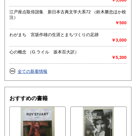
￥5,000
江戸座点取俳諧集 新日本古典文学大系72 （鈴木勝忠ほか校
注）
￥500
わがまち 宮坂作雄の生涯とまちづくりの足跡
￥3,000
心の概念 （G.ライル 坂本百大訳）
￥5,300
全ての新着情報
おすすめの書籍