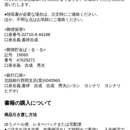
送いたします。
●領収書が必要な場合は、注文時にご連絡ください。
ほか、不明な点はお気軽にご連絡ください。
<郵便振替>
口座番号;02710-8-44188
口座名義;書肆吉成
<郵便貯金ぱ・る・る>
記号 19060
番号 47629271
口座名義 吉成 秀夫
<銀行口座>
北陸銀行西岡支店(普)5040960
口座名義;書肆 吉成 吉成 秀夫(シヨシ ヨシナリ ヨシナリ
ヒデオ)
書籍の購入について
商品引き渡し方法
ゆうメール便、レターパックまたは宅配便
●ご注文を頂き次第、在庫確認をして総額をご案内し、入金確認で