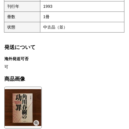
刊行年
1993
冊数
1冊
状態
中古品（並）
発送について
海外発送可否
可
商品画像