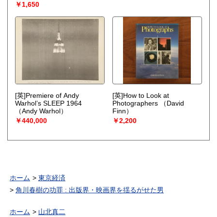
￥1,650
[英]Premiere of Andy
[英]How to Look at
Warhol’s SLEEP 1964
Photographers
（David
（Andy Warhol）
Finn）
￥440,000
￥2,200
ホーム
東京経済
角川春樹の功罪 : 出版界・映画界を揺るがせた男
ホーム
山北真二