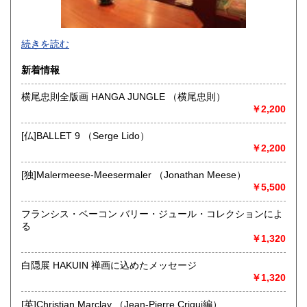
沖縄県
3,500円
店頭にて現物をご覧になりたい方は、必ず事前にご連絡をお
続きを読む
願い致します。
We do international shipping. Please feel free to contact by
新着情報
email.
横尾忠則全版画 HANGA JUNGLE （横尾忠則）
沿線名：山手線、埼京線、井の頭線、田園都市線、銀座線、
￥2,200
半蔵門線、副都心線
最寄駅：渋谷駅
営業時間：(2F)月〜日13:00〜19:00
[仏]BALLET 9 （Serge Lido）
定休日：無休
￥2,200
書籍の買取について
[独]Malermeese-Meesermaler （Jonathan Meese）
￥5,500
-
フランシス・ベーコン バリー・ジュール・コレクションによ
取り扱い分野
る
￥1,320
哲学宗教、美術工芸、外国文学、趣味、外国書、サブカルチ
ャー、古書一般（その他）
白隠展 HAKUIN 禅画に込めたメッセージ
雑誌・海外雑誌・写真集・デザイン・ファッション・映画な
￥1,320
ど
[英]Christian Marclay （Jean-Pierre Criqui編）