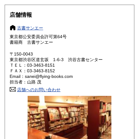
大阪府
兵庫県
680円
680円
店舗情報
奈良県
和歌山県
680円
680円
古書サンエー
東京都公安委員会許可第64号
鳥取県
島根県
750円
750円
書籍商 古書サンエー
岡山県
広島県
750円
750円
〒150-0043
東京都渋谷区道玄坂 1-6-3 渋谷古書センター
ＴＥＬ：03-3463-8151
山口県
徳島県
750円
830円
ＦＡＸ：03-3463-8152
Email：sanei@flying-books.com
香川県
愛媛県
830円
830円
担当者：山路 茂
店舗へのお問い合わせ
高知県
福岡県
830円
910円
佐賀県
長崎県
910円
910円
熊本県
大分県
910円
910円
宮崎県
鹿児島県
910円
910円