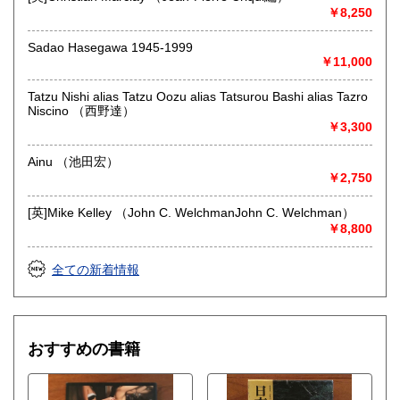
￥8,250
Sadao Hasegawa 1945-1999
￥11,000
Tatzu Nishi alias Tatzu Oozu alias Tatsurou Bashi alias Tazro
Niscino （西野達）
￥3,300
Ainu （池田宏）
￥2,750
[英]Mike Kelley （John C. WelchmanJohn C. Welchman）
￥8,800
全ての新着情報
おすすめの書籍