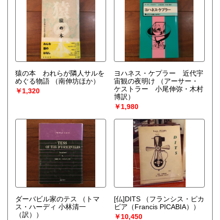
猿の本 われらが隣人サルを
ヨハネス・ケプラー 近代宇
めぐる物語
（南伸坊ほか）
宙観の夜明け
（アーサー・
ケストラー 小尾伸弥・木村
￥1,320
博訳）
￥1,980
ダーバビル家のテス
（トマ
[仏]DITS
（フランシス・ピカ
ス・ハーディ 小林清一
ビア（Francis PICABIA））
（訳））
￥10,450