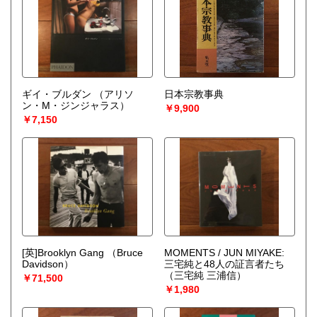
ギイ・ブルダン
（アリソ
日本宗教事典
ン・M・ジンジャラス）
￥9,900
￥7,150
[英]Brooklyn Gang
（Bruce
MOMENTS / JUN MIYAKE:
Davidson）
三宅純と48人の証言者たち
（三宅純 三浦信）
￥71,500
￥1,980